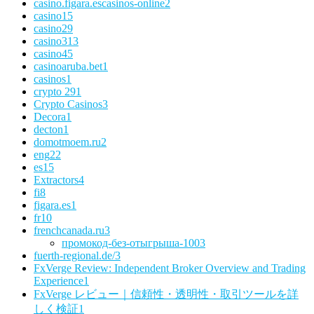
casino.figara.escasinos-online
2
casino1
5
casino2
9
casino3
13
casino4
5
casinoaruba.bet
1
casinos
1
crypto 29
1
Crypto Casinos
3
Decora
1
decton
1
domotmoem.ru
2
eng
22
es
15
Extractors
4
fi
8
figara.es
1
fr
10
frenchcanada.ru
3
промокод-без-отыгрыша-100
3
fuerth-regional.de/
3
FxVerge Review: Independent Broker Overview and Trading
Experience
1
FxVerge レビュー｜信頼性・透明性・取引ツールを詳
しく検証
1