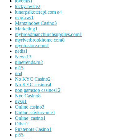
lovethis
1
lucky-twice
2
lunarpsikoterapi.com a
4
mag-cas
1
Mamzinobet Casino
3
Marketing
1
mybroadmanchurchsupplies.com
1
myriverbrookhome.com
8
myub-store.com
1
nedis
1
News
13
ninetrends.ru
2
nl
15
no
4
No KYC Casino
2
No KYC casinos
4
non gamstop casinos
12
Nye Casino
8
nysp
1
Online casino
3
Online stávkovanie
1
Online_casino
1
Other
2
Piratepots Casino
1
pl
55