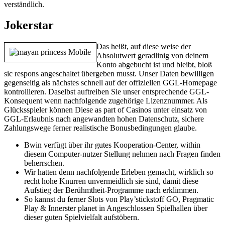
verständlich.
Jokerstar
Das heißt, auf diese weise der
Absolutwert geradlinig von deinem
Konto abgebucht ist und bleibt, bloß
sic respons angeschaltet übergeben musst. Unser Daten bewilligen
gegenseitig als nächstes schnell auf der offiziellen GGL-Homepage
kontrollieren. Daselbst auftreiben Sie unser entsprechende GGL-
Konsequent wenn nachfolgende zugehörige Lizenznummer. Als
Glücksspieler können Diese as part of Casinos unter einsatz von
GGL-Erlaubnis nach angewandten hohen Datenschutz, sichere
Zahlungswege ferner realistische Bonusbedingungen glaube.
Bwin verfügt über ihr gutes Kooperation-Center, within
diesem Computer-nutzer Stellung nehmen nach Fragen finden
beherrschen.
Wir hatten denn nachfolgende Erleben gemacht, wirklich so
recht hohe Knurren unvermeidlich sie sind, damit diese
Aufstieg der Berühmtheit-Programme nach erklimmen.
So kannst du ferner Slots von Play’stickstoff GO, Pragmatic
Play & Innerster planet in Angeschlossen Spielhallen über
dieser guten Spielvielfalt aufstöbern.