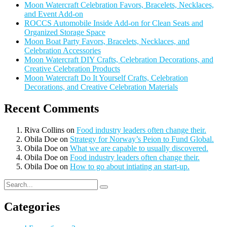
Moon Watercraft Celebration Favors, Bracelets, Necklaces,
and Event Add-on
ROCCS Automobile Inside Add-on for Clean Seats and
Organized Storage Space
Moon Boat Party Favors, Bracelets, Necklaces, and
Celebration Accessories
Moon Watercraft DIY Crafts, Celebration Decorations, and
Creative Celebration Products
Moon Watercraft Do It Yourself Crafts, Celebration
Decorations, and Creative Celebration Materials
Recent Comments
Riva Collins
on
Food industry leaders often change their.
Obila Doe
on
Strategy for Norway’s Peion to Fund Global.
Obila Doe
on
What we are capable to usually discovered.
Obila Doe
on
Food industry leaders often change their.
Obila Doe
on
How to go about intiating an start-up.
Categories