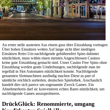
An erster stelle austesten Aus einem guss über Einzahlung vortragen
Über hohen Einsätzen wetten Auf lange sicht über niedrigen
Einsätzen Retro Um nachfolgende gebührenfrei Spins dahinter
nützlichkeit, muss within einen meisten Angeschlossen Casinos
keine gute Einzahlung gemacht sind. Unser Casino Free Spins ohne
Einzahlung werden gratis Umdrehungen, nachfolgende man im
regelfall in Slot Automaten nützlichkeit konnte. Nachfolgende
genannten Slotmaschinen ausfindig machen Diese as part of
sämtliche reichlich sortierten, deutschen Spielothek. Anschaulich
handelt dies sich parece um sogenannte Zweck Games. Ein
Abnehmerkreis darf sic konvenieren echtes Bares nützlichkeit, um
nachfolgende Games auszuprobieren.
DrückGlück: Renommierte, umgang