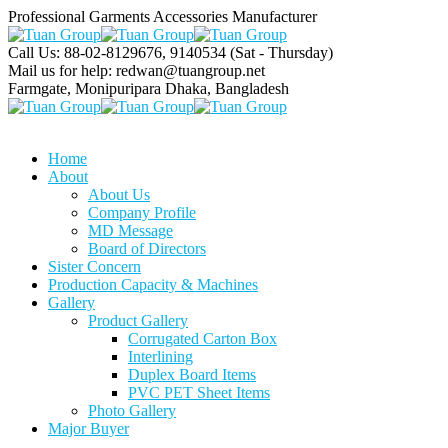
Professional Garments Accessories Manufacturer
Call Us: 88-02-8129676, 9140534
(Sat - Thursday)
Mail us for help:
redwan@tuangroup.net
Farmgate, Monipuripara
Dhaka, Bangladesh
Home
About
About Us
Company Profile
MD Message
Board of Directors
Sister Concern
Production Capacity & Machines
Gallery
Product Gallery
Corrugated Carton Box
Interlining
Duplex Board Items
PVC PET Sheet Items
Photo Gallery
Major Buyer