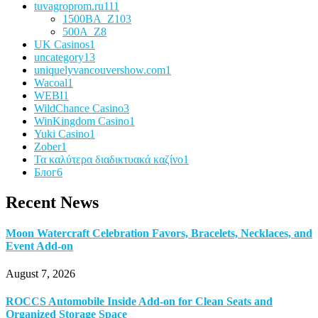
tuvagroprom.ru
111
1500BA_Z
103
500A_Z
8
UK Casinos
1
uncategory
13
uniquelyvancouvershow.com
1
Wacoal
1
WEBI
1
WildChance Casino
3
WinKingdom Casino
1
Yuki Casino
1
Zober
1
Τα καλύτερα διαδικτυακά καζίνο
1
Блог
6
Recent News
Moon Watercraft Celebration Favors, Bracelets, Necklaces, and
Event Add-on
August 7, 2026
ROCCS Automobile Inside Add-on for Clean Seats and
Organized Storage Space