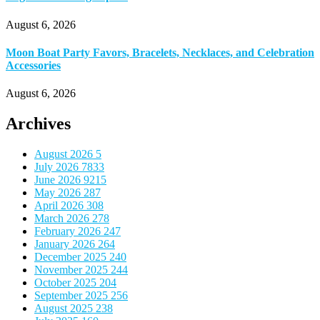
August 6, 2026
Moon Boat Party Favors, Bracelets, Necklaces, and Celebration
Accessories
August 6, 2026
Archives
August 2026
5
July 2026
7833
June 2026
9215
May 2026
287
April 2026
308
March 2026
278
February 2026
247
January 2026
264
December 2025
240
November 2025
244
October 2025
204
September 2025
256
August 2025
238