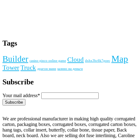
Tags
Map
Builder
Cloud
casino pinco online game
dxhx3bc6k7poec
Tower
Truck
драгон мани
казино на деньги
Subscribe
Your mail address*
We are professional manufacturer in making high quality corrugated
carton, packaging boxes, corrugated boxes, corrugated carton boxes,
hang tags, collar insert, butterfly, collar bone, tissue paper, Back
board, neck board. Also we are selling dot fuse interlining, Caroline