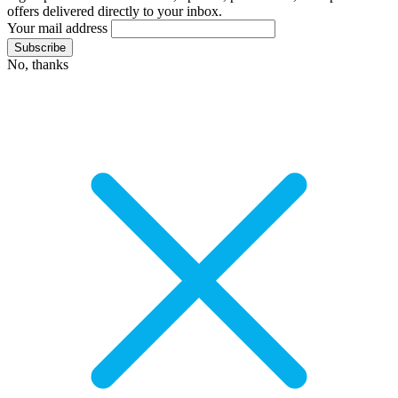
offers delivered directly to your inbox.
Your mail address
No, thanks