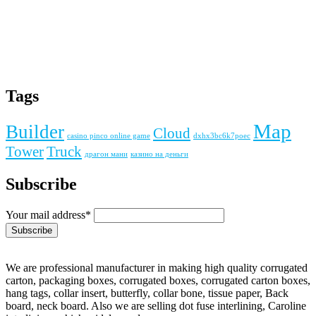
Tags
Map
Builder
Cloud
casino pinco online game
dxhx3bc6k7poec
Tower
Truck
драгон мани
казино на деньги
Subscribe
Your mail address*
We are professional manufacturer in making high quality corrugated
carton, packaging boxes, corrugated boxes, corrugated carton boxes,
hang tags, collar insert, butterfly, collar bone, tissue paper, Back
board, neck board. Also we are selling dot fuse interlining, Caroline