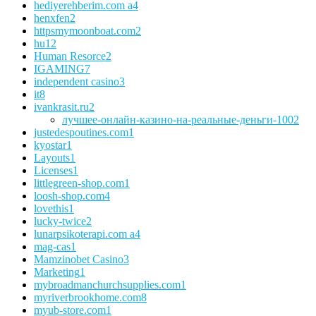
hediyerehberim.com a
4
henxfen
2
httpsmymoonboat.com
2
hu
12
Human Resorce
2
IGAMING
7
independent casino
3
it
8
ivankrasit.ru
2
лучшее-онлайн-казино-на-реальные-деньги-100
2
justedespoutines.com
1
kyostar
1
Layouts
1
Licenses
1
littlegreen-shop.com
1
loosh-shop.com
4
lovethis
1
lucky-twice
2
lunarpsikoterapi.com a
4
mag-cas
1
Mamzinobet Casino
3
Marketing
1
mybroadmanchurchsupplies.com
1
myriverbrookhome.com
8
myub-store.com
1