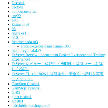
Decora
1
decton
1
domotmoem.ru
2
eng
22
es
15
Extractors
4
fi
8
figara.es
1
fr
10
frenchcanada.ru
3
промокод-без-отыгрыша-100
3
fuerth-regional.de/
3
FxVerge Review: Independent Broker Overview and Trading
Experience
1
FxVerge レビュー｜信頼性・透明性・取引ツールを詳
しく検証
1
FxVerge 口コミ 2026｜取引条件・安全性・評判を実際
にチェック
1
GamStop Casino
1
GamStop_casinos
1
GIR
2
gtbet casino
1
gtbetfr
1
hairclubbarbershop.com
1