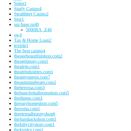
Spins
1
Starfy Casino
4
Stealthbet Casino
2
Stor
1
sur-base.ru
40
5000BA_Z
40
sw
4
Tax & Home Loan
2
textslp
1
The best casino
4
theagebeautifulshop.com
2
theagrimony.com
1
thealegi.com
1
thealrindustries.com
1
theamyqueen.com
7
theautumndream.com
2
theberossa.com
3
thebunchoballoonsshop.com
5
thedinmo.com
1
theeasyhomeshop.com
5
theeorta.com
1
theeternalbeautyshop
6
thefunshackshop.com
1
thekittycitystore.com
1
thekynley.com
1