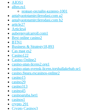
AIOS
1
alhm.ru
1
новые-онлайн-казино-100
1
antalyaototamircilerodasi.com a
2
antalyaototamircilerodasi.com b
2
article
27
Articles
4
aubergevalcarroll.com
1
Best online casino
2
BTN
1
Business & Strategy
18,893
Cas mag es
2
Casino
122
Casino Online
2
casino-utan-licens2.org
1
casino-utan-svensk-licens.torshallakebab.se
1
casino.figara.escasinos-online
2
casino1
5
casino2
9
casino3
13
casino4
5
casinoaruba.bet
1
casinos
1
crypto 29
1
Crypto Casinos
3