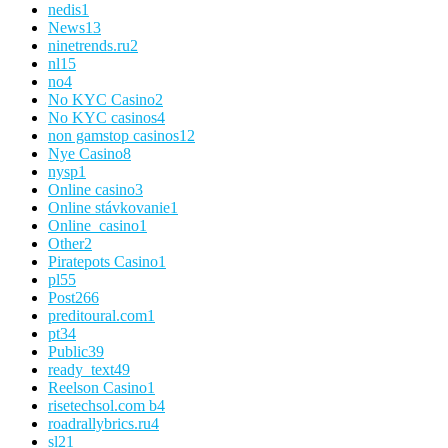
nedis
1
News
13
ninetrends.ru
2
nl
15
no
4
No KYC Casino
2
No KYC casinos
4
non gamstop casinos
12
Nye Casino
8
nysp
1
Online casino
3
Online stávkovanie
1
Online_casino
1
Other
2
Piratepots Casino
1
pl
55
Post
266
preditoural.com
1
pt
34
Public
39
ready_text
49
Reelson Casino
1
risetechsol.com b
4
roadrallybrics.ru
4
sl
21