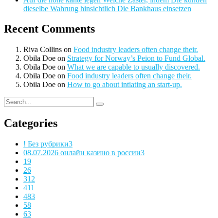
dieselbe Wahrung hinsichtlich Die Bankhaus einsetzen
Recent Comments
Riva Collins
on
Food industry leaders often change their.
Obila Doe
on
Strategy for Norway’s Peion to Fund Global.
Obila Doe
on
What we are capable to usually discovered.
Obila Doe
on
Food industry leaders often change their.
Obila Doe
on
How to go about intiating an start-up.
Categories
! Без рубрики
3
08.07.2026 онлайн казино в россии
3
1
9
2
6
3
12
4
11
48
3
5
8
6
3