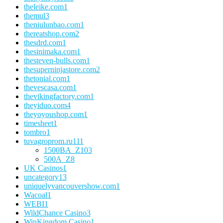
theleike.com
1
themul
3
theniulunbao.com
1
thereatshop.com
2
thesdrd.com
1
thesinimaka.com
1
thesteven-bulls.com
1
thesuperninjastore.com
2
thetonial.com
1
thevescasa.com
1
thevikingfactory.com
1
theyiduo.com
4
theyoyoushop.com
1
timesheet
1
tombro
1
tuvagroprom.ru
111
1500BA_Z
103
500A_Z
8
UK Casinos
1
uncategory
13
uniquelyvancouvershow.com
1
Wacoal
1
WEBI
1
WildChance Casino
3
WinKingdom Casino
1