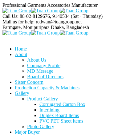
Professional Garments Accessories Manufacturer
Call Us: 88-02-8129676, 9140534
(Sat - Thursday)
Mail us for help:
redwan@tuangroup.net
Farmgate, Monipuripara
Dhaka, Bangladesh
Home
About
About Us
Company Profile
MD Message
Board of Directors
Sister Concern
Production Capacity & Machines
Gallery
Product Gallery
Corrugated Carton Box
Interlining
Duplex Board Items
PVC PET Sheet Items
Photo Gallery
Major Buyer