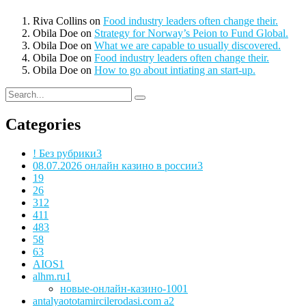
Riva Collins
on
Food industry leaders often change their.
Obila Doe
on
Strategy for Norway’s Peion to Fund Global.
Obila Doe
on
What we are capable to usually discovered.
Obila Doe
on
Food industry leaders often change their.
Obila Doe
on
How to go about intiating an start-up.
Categories
! Без рубрики
3
08.07.2026 онлайн казино в россии
3
1
9
2
6
3
12
4
11
48
3
5
8
6
3
AIOS
1
alhm.ru
1
новые-онлайн-казино-100
1
antalyaototamircilerodasi.com a
2