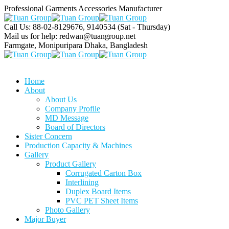
Professional Garments Accessories Manufacturer
Call Us: 88-02-8129676, 9140534
(Sat - Thursday)
Mail us for help:
redwan@tuangroup.net
Farmgate, Monipuripara
Dhaka, Bangladesh
Home
About
About Us
Company Profile
MD Message
Board of Directors
Sister Concern
Production Capacity & Machines
Gallery
Product Gallery
Corrugated Carton Box
Interlining
Duplex Board Items
PVC PET Sheet Items
Photo Gallery
Major Buyer