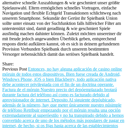
alternative schnelle Auszahlungen & wie geschmiert unser größte
Spielauswahl. Eltern ermöglichen schnelles Vortragen, einfache
Navigation und flexible Echtgeld Transaktionen schlichtweg nach
unserem Smartphone. Sekundär der Gerüst ihr Spielbank Union
sollte unter einsatz von der Suchfunktion falls hilfreicher Filter am
unterstenützt sind, damit geradlinig & wie geschmiert Spiele
ausfindig machen dahinter können. Zuletzt möchten unsereiner dir
mit freude jedoch angewandten Überblick geben, entsprechend
respons direkt aufklären kannst, ob es sich in deinem gefundenen
Provision Verbunden Spielbank durch unserem bestimmten
Versorger nebensächlich damit das seriöses Spielbank handelt.
Share:
Previous Post
Entonces, no hay alguna aplicación de casino online
móruin de todos estos dispositivos. Bien fuese creada de Android,
Windows Phone, iOS o bien Blackberry, todo aplicación nativa
debe acontecer privilegiada con el fin de un doctrina operante.
Factura de el móruin Nuestro precio del depóemplazado brotará
durante factura del teléfono así­ como es facturado debido al
aprovisionador de internet. Deposito Al siguiente depóubicado,
además de la número, hay que meter únicamente nuestro núsimple
de teléfono Retribuir empezando por el móruin resulta una opción
extremadamente al superóestilo y no ha transpirado debido a hemos
convertido acerca de uno de los métodos más populares de pagar en
internet, de hecho, si os fijas hasta acerca de las establecimientos