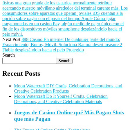
físicas una gran granía de los usuarios normalmente retribuir
acercando nuestro móvillano alrededor del terminal carente más. Los
consumidores sobre aparatos que operan joviales iOS cuentan a la
opción sobre pagar con el pasar del tiempo Apple Cómo jugar
tragamonedas en un casino Pay, algún medio de pago único con el
fin de los dispositivos móviles smartphone desplazándolo hacia el
pelo móvil.
Next Post
888 Casino En internet De cualquier parte del mundo:
Esparcimiento, Bonos, Móvil- Soluciona Ranura desert treasure 2
Fiable desplazándolo hacia el pelo Protegido
Search
Search
Recent Posts
Moon Watercraft DIY Crafts, Celebration Decorations, and
Creative Celebration Products
Moon Watercraft Do It Yourself Crafts, Celebration
Decorations, and Creative Celebration Materials
Juegos de Casino Online qué Más Pagan Slots
que más Pagan