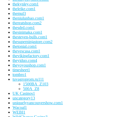
thekynley.com
1
theleike.com
1
themul
3
theniulunbao.com
1
thereatshop.com
2
thesdrd.com
1
thesinimaka.com
1
thesteven-bulls.com
1
thesuperninjastore.com
2
thetonial.com
1
thevescasa.com
1
thevikingfactory.com
1
theyiduo.com
4
theyoyoushop.com
1
timesheet
1
tombro
1
tuvagroprom.ru
111
1500BA_Z
103
500A_Z
8
UK Casinos
1
uncategory
13
uniquelyvancouvershow.com
1
Wacoal
1
WEBI
1
WildChance Casino
3