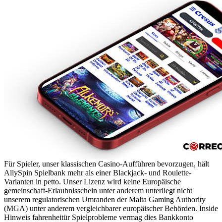
Für Spieler, unser klassischen Casino-Aufführen bevorzugen, hält
AllySpin Spielbank mehr als einer Blackjack- und Roulette-
Varianten in petto. Unser Lizenz wird keine Europäische
gemeinschaft-Erlaubnisschein unter anderem unterliegt nicht
unserem regulatorischen Umranden der Malta Gaming Authority
(MGA) unter anderem vergleichbarer europäischer Behörden. Inside
Hinweis fahrenheitür Spielprobleme vermag dies Bankkonto