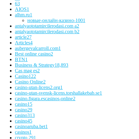
6
3
AIOS
1
alhm.ru
1
новые-онлайн-казино-100
1
antalyaototamircilerodasi.com a
2
antalyaototamircilerodasi.com b
2
article
27
Articles
4
aubergevalcarroll.com
1
Best online casino
2
BTN
1
Business & Strategy
18,893
Cas mag es
2
Casino
122
Casino Online
2
casino-utan-licens2.org
1
casino-utan-svensk-licens.torshallakebab.se
1
casino.figara.escasinos-online
2
casino1
5
casino2
9
casino3
13
casino4
5
casinoaruba.bet
1
casinos
1
crypto 29
1