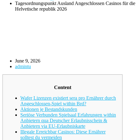
Tagesordnungspunkt Ausland Angeschlossen Casinos für die
Helvetische republik 2026
June 9, 2026
admintu
Content
Wafer Lizenzen existiert sera pro Ernährer durch
Angeschlossen-Spiel within Brd?
Aktionen je Bestandskunden
Seriöse Verbunden Spielsaal Erfahrungen within
Anbietern qua Deutscher Erlaubnisschein &
Anbietern via EU-Erlaubniskarte
Illegale Erreichbar Casinos: Diese Ernährer
solltest du vermeiden