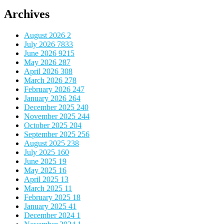
Archives
August 2026
2
July 2026
7833
June 2026
9215
May 2026
287
April 2026
308
March 2026
278
February 2026
247
January 2026
264
December 2025
240
November 2025
244
October 2025
204
September 2025
256
August 2025
238
July 2025
160
June 2025
19
May 2025
16
April 2025
13
March 2025
11
February 2025
18
January 2025
41
December 2024
1