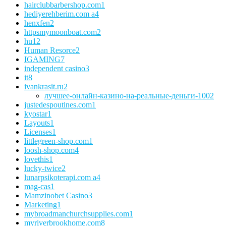
hairclubbarbershop.com
1
hediyerehberim.com a
4
henxfen
2
httpsmymoonboat.com
2
hu
12
Human Resorce
2
IGAMING
7
independent casino
3
it
8
ivankrasit.ru
2
лучшее-онлайн-казино-на-реальные-деньги-100
2
justedespoutines.com
1
kyostar
1
Layouts
1
Licenses
1
littlegreen-shop.com
1
loosh-shop.com
4
lovethis
1
lucky-twice
2
lunarpsikoterapi.com a
4
mag-cas
1
Mamzinobet Casino
3
Marketing
1
mybroadmanchurchsupplies.com
1
myriverbrookhome.com
8