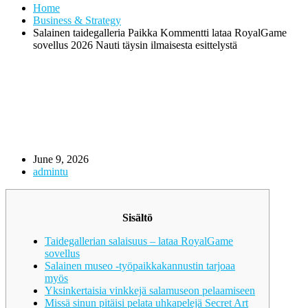
Home
Business & Strategy
Salainen taidegalleria Paikka Kommentti lataa RoyalGame
sovellus 2026 Nauti täysin ilmaisesta esittelystä
June 9, 2026
admintu
Sisältö
Taidegallerian salaisuus – lataa RoyalGame
sovellus
Salainen museo -työpaikkakannustin tarjoaa
myös
Yksinkertaisia ​​vinkkejä salamuseon pelaamiseen
Missä sinun pitäisi pelata uhkapelejä Secret Art