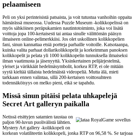
pelaamiseen
Peli on yksi perinteisistä patsaista, ja voit tutustua vanhoihin oppaita
hämärässä museossa. Uudessa Puzzle Museum -kolikkopelissä on
myös sähköinen peräpukamien nautintotoiminto, joka voi lisätä
voittoja jopa 100-kertaisesti tai antaa sinulle välittömän pääsyn
ilmaiseen online-pelimerkkiisi. Jos olet uskollinen kolikkopelien
fani, sinun kannattaa etsiä portteja parhaille voitoille. Katsotaanpa,
kuinka valita parhaat dollarikolikkopelit ja korkeimman panoksen
kolikkopelit ja pelata yli 1000 kolikkopelin tunnuksella ilmaiseksi
ilman vaatimusta ja jäsenyyttä. Yksinkertainen pelijärjestelmä,
yleiset ja värikkäät hedelmäsymbolit, korkea RTP, ei ole mitään
syytä kieltää tällaista hedelmäistä videopeliä. Mutta älä, mieti
tarkkaan ennen valintaa, sillä 200-kertaisen voittosuhteen
todennäköisyys on melko pieni, eikä se tapahdu.
Missä sinun pitäisi pelata uhkapelejä
Secret Art galleryn paikalla
Netissä etsittyjen satamien taustaa on
paljon 90-luvun puolivälistä lähtien.
Mystery Art gallery -kolikkopeli on
korkean volatiliteetin kolikkopeli, jonka RTP on 96,58 %. Se tarjoaa