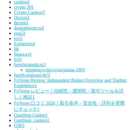
casinos
1
crypto 29
1
Crypto Casinos
3
Decora
1
decton
1
domotmoem.ru
2
eng
22
es
15
Extractors
4
fi
8
figara.es
1
fr
10
frenchcanada.ru
3
промокод-без-отыгрыша-100
3
fuerth-regional.de/
3
FxVerge Review: Independent Broker Overview and Trading
Experience
1
FxVerge レビュー｜信頼性・透明性・取引ツールを詳
しく検証
1
FxVerge 口コミ 2026｜取引条件・安全性・評判を実際
にチェック
1
GamStop Casino
1
GamStop_casinos
1
GIR
2