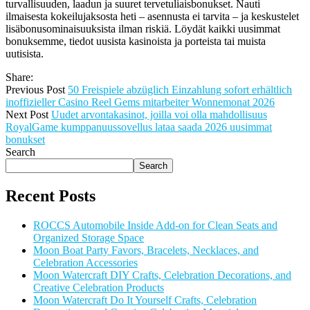
turvallisuuden, laadun ja suuret tervetuliaisbonukset. Nauti
ilmaisesta kokeilujaksosta heti – asennusta ei tarvita – ja keskustelet
lisäbonusominaisuuksista ilman riskiä. Löydät kaikki uusimmat
bonuksemme, tiedot uusista kasinoista ja porteista tai muista
uutisista.
Share:
Previous Post
50 Freispiele abzüglich Einzahlung sofort erhältlich
inoffizieller Casino Reel Gems mitarbeiter Wonnemonat 2026
Next Post
Uudet arvontakasinot, joilla voi olla mahdollisuus
RoyalGame kumppanuussovellus lataa saada 2026 uusimmat
bonukset
Search
Search
Recent Posts
ROCCS Automobile Inside Add-on for Clean Seats and
Organized Storage Space
Moon Boat Party Favors, Bracelets, Necklaces, and
Celebration Accessories
Moon Watercraft DIY Crafts, Celebration Decorations, and
Creative Celebration Products
Moon Watercraft Do It Yourself Crafts, Celebration