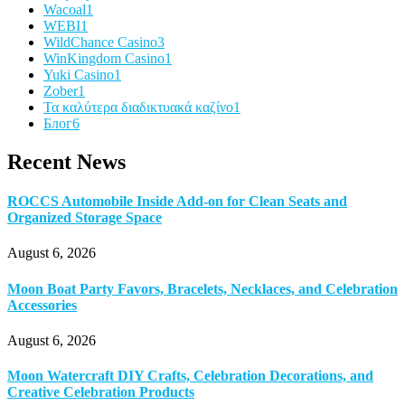
Wacoal
1
WEBI
1
WildChance Casino
3
WinKingdom Casino
1
Yuki Casino
1
Zober
1
Τα καλύτερα διαδικτυακά καζίνο
1
Блог
6
Recent News
ROCCS Automobile Inside Add-on for Clean Seats and
Organized Storage Space
August 6, 2026
Moon Boat Party Favors, Bracelets, Necklaces, and Celebration
Accessories
August 6, 2026
Moon Watercraft DIY Crafts, Celebration Decorations, and
Creative Celebration Products