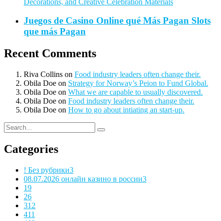
Decorations, and Creative Celebration Materials
Juegos de Casino Online qué Más Pagan Slots
que más Pagan
Recent Comments
Riva Collins
on
Food industry leaders often change their.
Obila Doe
on
Strategy for Norway’s Peion to Fund Global.
Obila Doe
on
What we are capable to usually discovered.
Obila Doe
on
Food industry leaders often change their.
Obila Doe
on
How to go about intiating an start-up.
Categories
! Без рубрики
3
08.07.2026 онлайн казино в россии
3
1
9
2
6
3
12
4
11