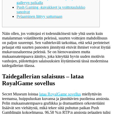
galleryn paikalla
Push Gaming -kuvakkeet ja voittotaulukko
sanoivat
Pelaaminen liittyy sattumaan
Näin ollen, jos voittojasi ei todennäköisesti tule yhtä usein kuin
matalamman volatiliteetin peleissä, suurten voittojen mahdollisuus
on paljon suurempi. Sen vaihteluväli tarkoittaa, että sekä perinteiset
pelaajat että suurten panosten jännitystä etsivät ihmiset voivat löytää
mukavuusalueensa peleistä.
Se on hienovarainen mutta
mukaansatempaava äänitys, joka kiteyttää hyvin uuden motiivin
vanhojen, piilotettujen salaisuuksien löytämisestä tässä modernissa
taidegallerian tilassa.
Taidegallerian salaisuus – lataa
RoyalGame sovellus
Secret Museum loistaa
lataa RoyalGame sovellus
miellyttävän
teemansa, huippuluokan kuvansa ja jännittävien puoliensa ansiosta.
Pelin mukaansatempaava grafiikka ja dramaattinen orkesteriääni
lisäävät sen viehätystä, mikä tekee siitä puhutun paikan Push
Gamblingin kokoelmassa. 96,58 %:n RTP:n ansiosta pelaajien tulisi