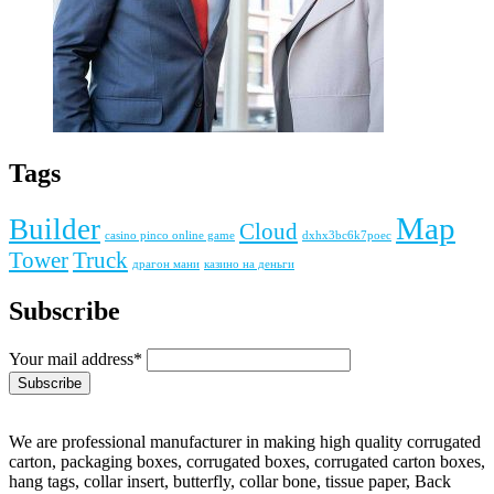
Tags
Map
Builder
Cloud
casino pinco online game
dxhx3bc6k7poec
Tower
Truck
драгон мани
казино на деньги
Subscribe
Your mail address*
We are professional manufacturer in making high quality corrugated
carton, packaging boxes, corrugated boxes, corrugated carton boxes,
hang tags, collar insert, butterfly, collar bone, tissue paper, Back