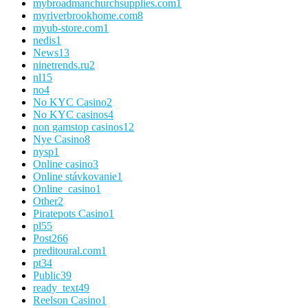
mybroadmanchurchsupplies.com
1
myriverbrookhome.com
8
myub-store.com
1
nedis
1
News
13
ninetrends.ru
2
nl
15
no
4
No KYC Casino
2
No KYC casinos
4
non gamstop casinos
12
Nye Casino
8
nysp
1
Online casino
3
Online stávkovanie
1
Online_casino
1
Other
2
Piratepots Casino
1
pl
55
Post
266
preditoural.com
1
pt
34
Public
39
ready_text
49
Reelson Casino
1