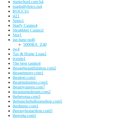
risetechsol.com b
4
roadrallybrics.ru
4
ROCCS
1
sl
21
Spins
1
Starfy Casino
4
Stealthbet Casino
2
Stor
1
sur-base.ru
40
5000BA_Z
40
sw
4
Tax & Home Loan
2
textslp
1
The best casino
4
theagebeautifulshop.com
2
theagrimony.com
1
thealegi.com
1
thealrindustries.com
1
theamyqueen.com
7
theautumndream.com
2
theberossa.com
3
thebunchoballoonsshop.com
5
thedinmo.com
1
theeasyhomeshop.com
5
theeorta.com
1