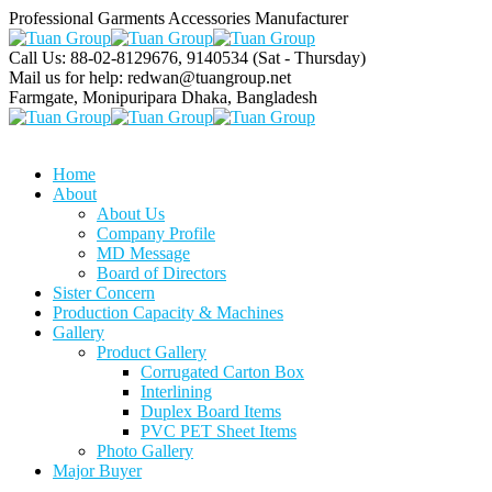
Professional Garments Accessories Manufacturer
Call Us: 88-02-8129676, 9140534
(Sat - Thursday)
Mail us for help:
redwan@tuangroup.net
Farmgate, Monipuripara
Dhaka, Bangladesh
Home
About
About Us
Company Profile
MD Message
Board of Directors
Sister Concern
Production Capacity & Machines
Gallery
Product Gallery
Corrugated Carton Box
Interlining
Duplex Board Items
PVC PET Sheet Items
Photo Gallery
Major Buyer