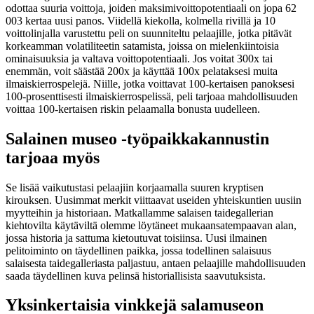
odottaa suuria voittoja, joiden maksimivoittopotentiaali on jopa 62
003 kertaa uusi panos. Viidellä kiekolla, kolmella rivillä ja 10
voittolinjalla varustettu peli on suunniteltu pelaajille, jotka pitävät
korkeamman volatiliteetin satamista, joissa on mielenkiintoisia
ominaisuuksia ja valtava voittopotentiaali. Jos voitat 300x tai
enemmän, voit säästää 200x ja käyttää 100x pelataksesi muita
ilmaiskierrospelejä. Niille, jotka voittavat 100-kertaisen panoksesi
100-prosenttisesti ilmaiskierrospelissä, peli tarjoaa mahdollisuuden
voittaa 100-kertaisen riskin pelaamalla bonusta uudelleen.
Salainen museo -työpaikkakannustin
tarjoaa myös
Se lisää vaikutustasi pelaajiin korjaamalla suuren kryptisen
kirouksen. Uusimmat merkit viittaavat useiden yhteiskuntien uusiin
myytteihin ja historiaan. Matkallamme salaisen taidegallerian
kiehtovilta käytäviltä olemme löytäneet mukaansatempaavan alan,
jossa historia ja sattuma kietoutuvat toisiinsa. Uusi ilmainen
pelitoiminto on täydellinen paikka, jossa todellinen salaisuus
salaisesta taidegalleriasta paljastuu, antaen pelaajille mahdollisuuden
saada täydellinen kuva pelinsä historiallisista saavutuksista.
Yksinkertaisia ​​vinkkejä salamuseon