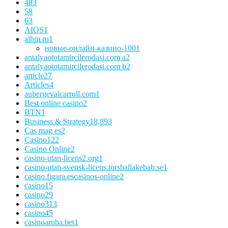
48
3
5
8
6
3
AIOS
1
alhm.ru
1
новые-онлайн-казино-100
1
antalyaototamircilerodasi.com a
2
antalyaototamircilerodasi.com b
2
article
27
Articles
4
aubergevalcarroll.com
1
Best online casino
2
BTN
1
Business & Strategy
18,893
Cas mag es
2
Casino
122
Casino Online
2
casino-utan-licens2.org
1
casino-utan-svensk-licens.torshallakebab.se
1
casino.figara.escasinos-online
2
casino1
5
casino2
9
casino3
13
casino4
5
casinoaruba.bet
1