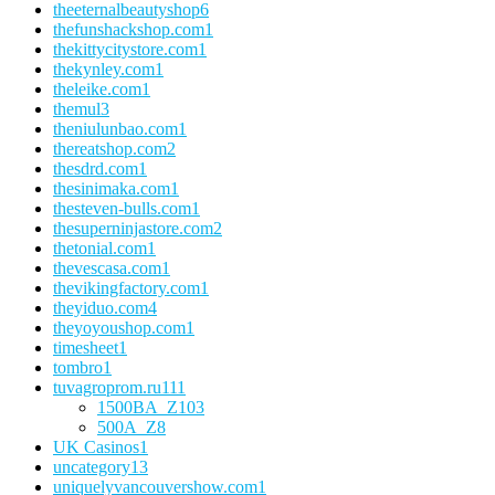
theeternalbeautyshop
6
thefunshackshop.com
1
thekittycitystore.com
1
thekynley.com
1
theleike.com
1
themul
3
theniulunbao.com
1
thereatshop.com
2
thesdrd.com
1
thesinimaka.com
1
thesteven-bulls.com
1
thesuperninjastore.com
2
thetonial.com
1
thevescasa.com
1
thevikingfactory.com
1
theyiduo.com
4
theyoyoushop.com
1
timesheet
1
tombro
1
tuvagroprom.ru
111
1500BA_Z
103
500A_Z
8
UK Casinos
1
uncategory
13
uniquelyvancouvershow.com
1