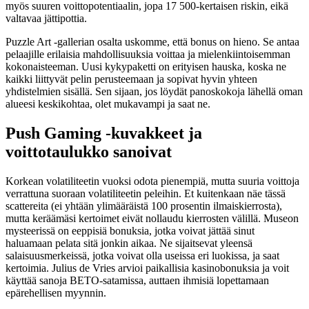
myös suuren voittopotentiaalin, jopa 17 500-kertaisen riskin, eikä
valtavaa jättipottia.
Puzzle Art -gallerian osalta uskomme, että bonus on hieno. Se antaa
pelaajille erilaisia ​​​​mahdollisuuksia voittaa ja mielenkiintoisemman
kokonaisteeman. Uusi kykypaketti on erityisen hauska, koska ne
kaikki liittyvät pelin perusteemaan ja sopivat hyvin yhteen
yhdistelmien sisällä. Sen sijaan, jos löydät panoskokoja lähellä oman
alueesi keskikohtaa, olet mukavampi ja saat ne.
Push Gaming -kuvakkeet ja
voittotaulukko sanoivat
Korkean volatiliteetin vuoksi odota pienempiä, mutta suuria voittoja
verrattuna suoraan volatiliteetin peleihin. Et kuitenkaan näe tässä
scattereita (ei yhtään ylimääräistä 100 prosentin ilmaiskierrosta),
mutta keräämäsi kertoimet eivät nollaudu kierrosten välillä. Museon
mysteerissä on eeppisiä bonuksia, jotka voivat jättää sinut
haluamaan pelata sitä jonkin aikaa. Ne sijaitsevat yleensä
salaisuusmerkeissä, jotka voivat olla useissa eri luokissa, ja saat
kertoimia. Julius de Vries arvioi paikallisia kasinobonuksia ja voit
käyttää sanoja BETO-satamissa, auttaen ihmisiä lopettamaan
epärehellisen myynnin.