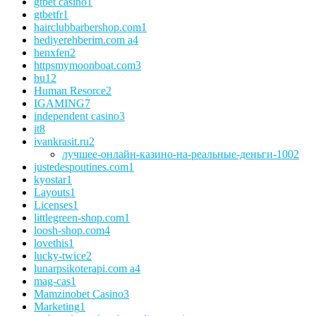
gtbet casino
1
gtbetfr
1
hairclubbarbershop.com
1
hediyerehberim.com a
4
henxfen
2
httpsmymoonboat.com
3
hu
12
Human Resorce
2
IGAMING
7
independent casino
3
it
8
ivankrasit.ru
2
лучшее-онлайн-казино-на-реальные-деньги-100
2
justedespoutines.com
1
kyostar
1
Layouts
1
Licenses
1
littlegreen-shop.com
1
loosh-shop.com
4
lovethis
1
lucky-twice
2
lunarpsikoterapi.com a
4
mag-cas
1
Mamzinobet Casino
3
Marketing
1