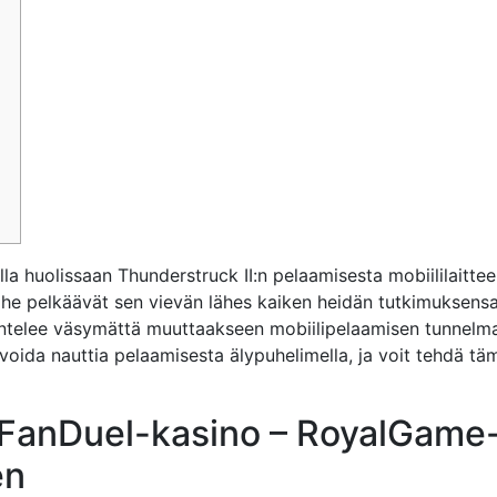
a huolissaan Thunderstruck II:n pelaamisesta mobiililaittee
he pelkäävät sen vievän lähes kaiken heidän tutkimuksensa
entelee väsymättä muuttaakseen mobiilipelaamisen tunnelm
ida nauttia pelaamisesta älypuhelimella, ja voit tehdä tä
a – FanDuel-kasino – RoyalGame
en