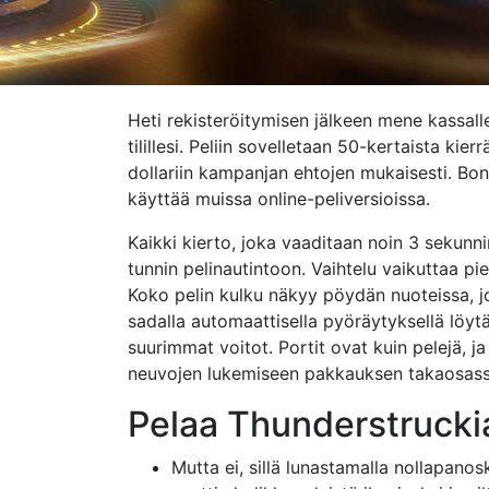
Heti rekisteröitymisen jälkeen mene kassalle
tilillesi. Peliin sovelletaan 50-kertaista kie
dollariin kampanjan ehtojen mukaisesti. Bonus
käyttää muissa online-peliversioissa.
Kaikki kierto, joka vaaditaan noin 3 sekun
tunnin pelinautintoon. Vaihtelu vaikuttaa pi
Koko pelin kulku näkyy pöydän nuoteissa, jo
sadalla automaattisella pyöräytyksellä löyt
suurimmat voitot. Portit ovat kuin pelejä, j
neuvojen lukemiseen pakkauksen takaosass
Pelaa Thunderstruckia
Mutta ei, sillä lunastamalla nollapanos