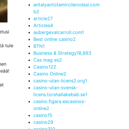
antalyaototamircilerodasi.com
b
2
article
27
Articles
4
etusi
aubergevalcarroll.com
1
0
Best online casino
2
tä tule
BTN
1
Business & Strategy
18,893
Cas mag es
2
nen
Casino
122
keää!
Casino Online
2
casino-utan-licens2.org
1
at
casino-utan-svensk-
licens.torshallakebab.se
1
casino.figara.escasinos-
online
2
casino1
5
casino2
9