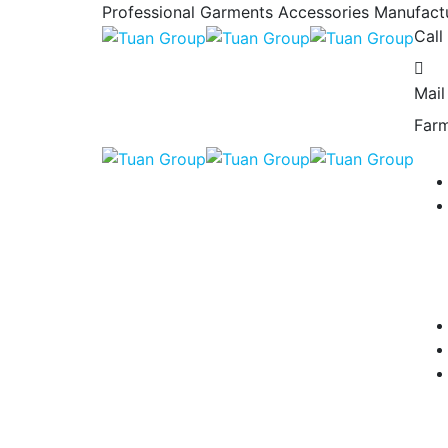
Professional Garments Accessories Manufact
Call
Mail
Farm