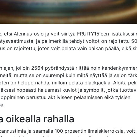
, etsi Alennus-osio ja voit siirtyä FRUITY15:een lisätäksesi 
rrätysvaatimusta, ja pelimerkillä tehdyt voitot on rajoitettu 5
 on rajoitettu, joten voit pelata vain paikan päällä, eikä si
nin ajan, jolloin 2564 pyörähdystä riittää noin kahdenkymme
eneltä, mutta se on suurempi kuin miltä näyttää ja se on tär
ten on helppo nähdä, milloin pelata blackjackia. Aloita peli
ääksesi nopeasti haluamasi kuviot ja symbolit, jotka tuottav
a oppiminen perustuu aktiiviseen pelaamiseen eikä tylsien
a.
 oikealla rahalla
kannustimia ja saamalla 100 prosentin ilmaiskierroksia, voit