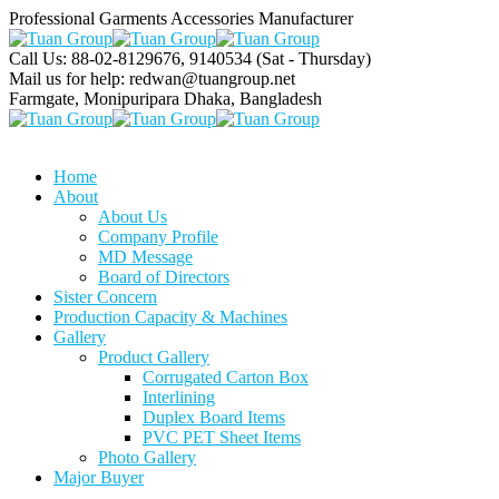
Professional Garments Accessories Manufacturer
Call Us: 88-02-8129676, 9140534
(Sat - Thursday)
Mail us for help:
redwan@tuangroup.net
Farmgate, Monipuripara
Dhaka, Bangladesh
Home
About
About Us
Company Profile
MD Message
Board of Directors
Sister Concern
Production Capacity & Machines
Gallery
Product Gallery
Corrugated Carton Box
Interlining
Duplex Board Items
PVC PET Sheet Items
Photo Gallery
Major Buyer