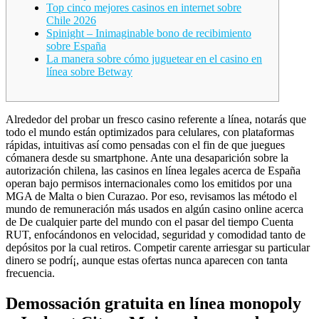
Top cinco mejores casinos en internet sobre
Chile 2026
Spinight – Inimaginable bono de recibimiento
sobre España
La manera sobre cómo juguetear en el casino en
línea sobre Betway
Alrededor del probar un fresco casino referente a línea, notarás que
todo el mundo están optimizados para celulares, con plataformas
rápidas, intuitivas así­ como pensadas con el fin de que juegues
cómanera desde su smartphone. Ante una desaparición sobre la
autorización chilena, las casinos en línea legales acerca de España
operan bajo permisos internacionales como los emitidos por una
MGA de Malta o bien Curazao.
Por eso, revisamos las método el
mundo de remuneración más usados en algún casino online acerca
de De cualquier parte del mundo con el pasar del tiempo Cuenta
RUT, enfocándonos en velocidad, seguridad y comodidad tanto de
depósitos por la cual retiros. Competir carente arriesgar su particular
dinero se podrí¡, aunque estas ofertas nunca aparecen con tanta
frecuencia.
Demossación gratuita en línea monopoly