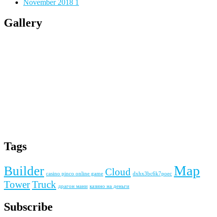
November 2018
1
Gallery
Tags
Map
Builder
Cloud
casino pinco online game
dxhx3bc6k7poec
Tower
Truck
драгон мани
казино на деньги
Subscribe