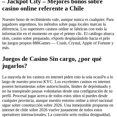
– Jackpot City – Mejores bonos sobre
casino online referente a Chile
Nuestro bono de recibimiento vale, aunque nunca es cualquier. Para
jugadores argentinos, los métodos sobre paga locales marcan la
diferencia. Los superiores casinos online se fabrican con todo la
información en el momento en que el primer clic. El catálogo abarca
slots, casino sobre preparado, eSports desplazándolo hacia el pelo
las juegos propios 888Games — Crash, Crystal, Apple of Fortune y
más.
Juegos de Casino Sin cargo, ¿por qué
jugarlos?
La mayoría de los casinos en internet piden esto la sola ocasií³n a lo
largo de nuestro proceso KYC. Los excelentes casinos en internet
poseen herramientas sobre autoexclusión, límites de depósituado y
no ha transpirado pausas voluntarias desde una configuración de su
perfil. Procesal jugar acerca de todos estos sitios sí puedes desde
cualquier provincia, aunque nuestro entorno online a nivel nacional
sigue sobre construcción sobre 2026. Una inmejorable propuesta en
internet de chile sobre 2026 vuelve justamente de todos estos
operadores internacionales. La conexión serio realiza desigualdad,