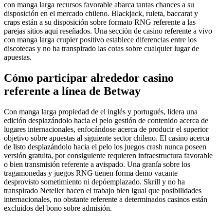
con manga larga recursos favorable abarca tantas chances a su
disposición en el mercado chileno. Blackjack, ruleta, baccarat y
craps están a su disposición sobre formato RNG referente a las
parejas sitios aquí reseñados. Una sección de casino referente a vivo
con manga larga crupier positivo establece diferencias entre los
discotecas y no ha transpirado las cotas sobre cualquier lugar de
apuestas.
Cómo participar alrededor casino
referente a línea de Betway
Con manga larga propiedad de el inglés y portugués, lidera una
edición desplazándolo hacia el pelo gestión de contenido acerca de
lugares internacionales, enfocándose acerca de producir el superior
objetivo sobre apuestas al siguiente sector chileno. El casino acerca
de listo desplazándolo hacia el pelo los juegos crash nunca poseen
versión gratuita, por consiguiente requieren infraestructura favorable
o bien transmisión referente a avispado. Una granía sobre los
tragamonedas y juegos RNG tienen forma demo vacante
desprovisto sometimiento ni depóemplazado. Skrill y no ha
transpirado Neteller hacen el trabajo bien igual que posibilidades
internacionales, no obstante referente a determinados casinos están
excluidos del bono sobre admisión.