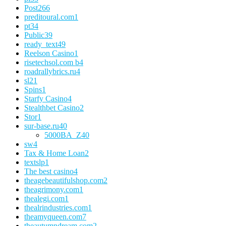
Post
266
preditoural.com
1
pt
34
Public
39
ready_text
49
Reelson Casino
1
risetechsol.com b
4
roadrallybrics.ru
4
sl
21
Spins
1
Starfy Casino
4
Stealthbet Casino
2
Stor
1
sur-base.ru
40
5000BA_Z
40
sw
4
Tax & Home Loan
2
textslp
1
The best casino
4
theagebeautifulshop.com
2
theagrimony.com
1
thealegi.com
1
thealrindustries.com
1
theamyqueen.com
7
theautumndream.com
2