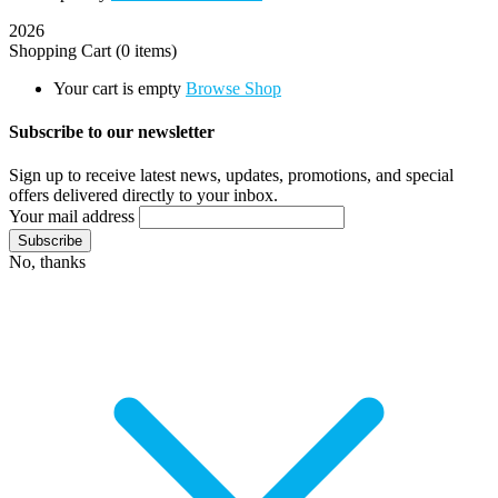
2026
Shopping Cart
(0 items)
Your cart is empty
Browse Shop
Subscribe to our newsletter
Sign up to receive latest news, updates, promotions, and special
offers delivered directly to your inbox.
Your mail address
No, thanks