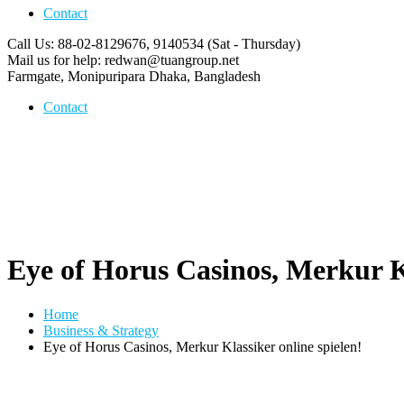
Contact
Call Us: 88-02-8129676, 9140534
(Sat - Thursday)
Mail us for help:
redwan@tuangroup.net
Farmgate, Monipuripara
Dhaka, Bangladesh
Contact
Eye of Horus Casinos, Merkur Kl
Home
Business & Strategy
Eye of Horus Casinos, Merkur Klassiker online spielen!