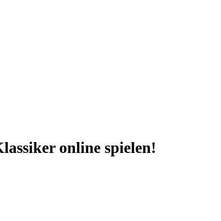
assiker online spielen!