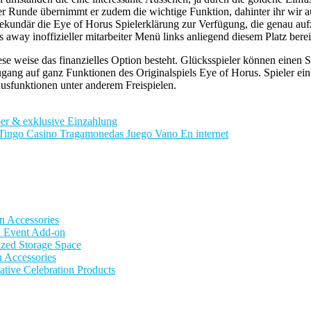
beiter Runde übernimmt er zudem die wichtige Funktion, dahinter ihr wi
lt sekundär die Eye of Horus Spielerklärung zur Verfügung, die genau au
way inoffizieller mitarbeiter Menü links anliegend diesem Platz bereitge
ese weise das finanzielles Option besteht. Glücksspieler können einen Sl
ang auf ganz Funktionen des Originalspiels Eye of Horus. Spieler ein
usfunktionen unter anderem Freispielen.
er & exklusive Einzahlung
inTingo Casino Tragamonedas Juego Vano En internet
n Accessories
nd Event Add-on
zed Storage Space
n Accessories
ative Celebration Products