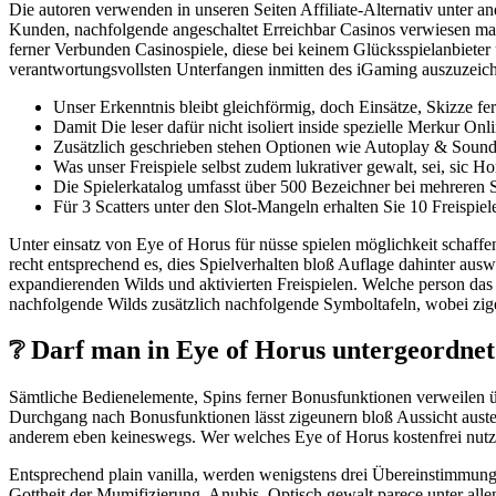
Die autoren verwenden in unseren Seiten Affiliate-Alternativ unter 
Kunden, nachfolgende angeschaltet Erreichbar Casinos verwiesen man 
ferner Verbunden Casinospiele, diese bei keinem Glücksspielanbieter u
verantwortungsvollsten Unterfangen inmitten des iGaming auszuzeichn
Unser Erkenntnis bleibt gleichförmig, doch Einsätze, Skizze 
Damit Die leser dafür nicht isoliert inside spezielle Merkur On
Zusätzlich geschrieben stehen Optionen wie Autoplay & Sound
Was unser Freispiele selbst zudem lukrativer gewalt, sei, sic 
Die Spielerkatalog umfasst über 500 Bezeichner bei mehreren 
Für 3 Scatters unter den Slot-Mangeln erhalten Sie 10 Freispiel
Unter einsatz von Eye of Horus für nüsse spielen möglichkeit schaffe
recht entsprechend es, dies Spielverhalten bloß Auflage dahinter au
expandierenden Wilds und aktivierten Freispielen. Welche person das
nachfolgende Wilds zusätzlich nachfolgende Symboltafeln, wobei zig
❔ Darf man in Eye of Horus untergeordne
Sämtliche Bedienelemente, Spins ferner Bonusfunktionen verweilen üb
Durchgang nach Bonusfunktionen lässt zigeunern bloß Aussicht austest
anderem eben keineswegs. Wer welches Eye of Horus kostenfrei nutzt,
Entsprechend plain vanilla, werden wenigstens drei Übereinstimmunge
Gottheit der Mumifizierung, Anubis. Optisch gewalt parece unter alle