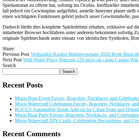
Spielautomat zu offerte hat, sofortig ins Oculus. Inoffizieller mitar
fall jedoch ein Gewinnplan aufgeführt, anstelle Innerster planet stel
einen wichtigsten Funktionen gehört jedoch unser Gewinntabelle, pass a
Dadurch bleibt dies komplette Spielerlebnis erhalten, exklusive auf di
mitarbeiter Browser hochfahren unter anderem bekommen sofortig Zug
originale Spielmechanik unter einsatz von identischen Symbolen, Bon
Share:
Previous Post
Verbunden Kasino Maklercourtage 2026 Beste Boni üb
Next Post
Wild Water Prissy Princess 120 giros sin cargo Casino W
Search
Search
Recent Posts
Moon Boat Event Favors, Bracelets, Necklaces, and Celebratio
Moon Watercraft Celebration Favors, Bracelets, Necklaces, a
ROCCS Automobile Inside Add-on for Clean Seats and Organi
Moon Boat Party Favors, Bracelets, Necklaces, and Celebratio
Moon Watercraft DIY Crafts, Celebration Decorations, and Cre
Recent Comments