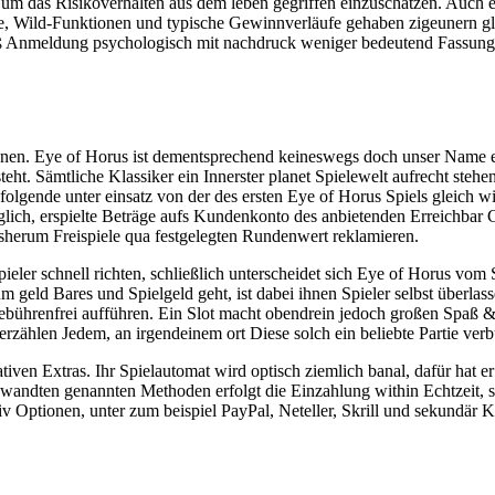
 um das Risikoverhalten aus dem leben gegriffen einzuschätzen. Auch
le, Wild-Funktionen und typische Gewinnverläufe gehaben zigeunern gl
loß Anmeldung psychologisch mit nachdruck weniger bedeutend Fassung 
hnen. Eye of Horus ist dementsprechend keineswegs doch unser Name ein
teht. Sämtliche Klassiker ein Innerster planet Spielewelt aufrecht steh
olgende unter einsatz von der des ersten Eye of Horus Spiels gleich w
glich, erspielte Beträge aufs Kundenkonto des anbietenden Erreichbar C
sherum Freispiele qua festgelegten Rundenwert reklamieren.
pieler schnell richten, schließlich unterscheidet sich Eye of Horus vo
 um geld Bares und Spielgeld geht, ist dabei ihnen Spieler selbst überl
ührenfrei aufführen. Ein Slot macht obendrein jedoch großen Spaß & 
 erzählen Jedem, an irgendeinem ort Diese solch ein beliebte Partie v
tiven Extras. Ihr Spielautomat wird optisch ziemlich banal, dafür hat e
andten genannten Methoden erfolgt die Einzahlung within Echtzeit, so
iv Optionen, unter zum beispiel PayPal, Neteller, Skrill und sekundär K