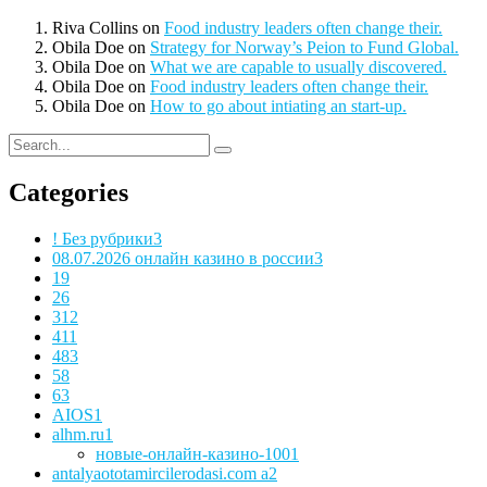
Riva Collins
on
Food industry leaders often change their.
Obila Doe
on
Strategy for Norway’s Peion to Fund Global.
Obila Doe
on
What we are capable to usually discovered.
Obila Doe
on
Food industry leaders often change their.
Obila Doe
on
How to go about intiating an start-up.
Categories
! Без рубрики
3
08.07.2026 онлайн казино в россии
3
1
9
2
6
3
12
4
11
48
3
5
8
6
3
AIOS
1
alhm.ru
1
новые-онлайн-казино-100
1
antalyaototamircilerodasi.com a
2