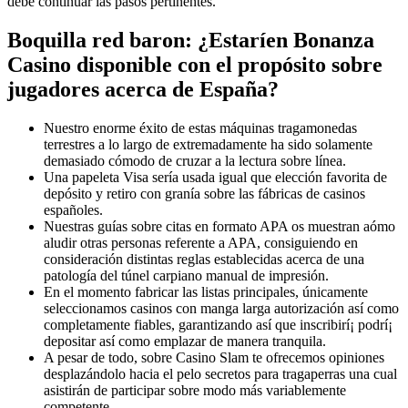
debe continuar las pasos pertinentes.
Boquilla red baron: ¿Estaríen Bonanza
Casino disponible con el propósito sobre
jugadores acerca de España?
Nuestro enorme éxito de estas máquinas tragamonedas
terrestres a lo largo de extremadamente ha sido solamente
demasiado cómodo de cruzar a la lectura sobre línea.
Una papeleta Visa serí­a usada igual que elección favorita de
depósito y retiro con granía sobre las fábricas de casinos
españoles.
Nuestras guías sobre citas en formato APA os muestran aómo
aludir otras personas referente a APA, consiguiendo en
consideración distintas reglas establecidas acerca de una
patologí­a del túnel carpiano manual de impresión.
En el momento fabricar las listas principales, únicamente
seleccionamos casinos con manga larga autorización así­ como
completamente fiables, garantizando así que inscribirí¡ podrí¡
depositar así­ como emplazar de manera tranquila.
A pesar de todo, sobre Casino Slam te ofrecemos opiniones
desplazándolo hacia el pelo secretos para tragaperras una cual
asistirán de participar sobre modo más variablemente
competente.