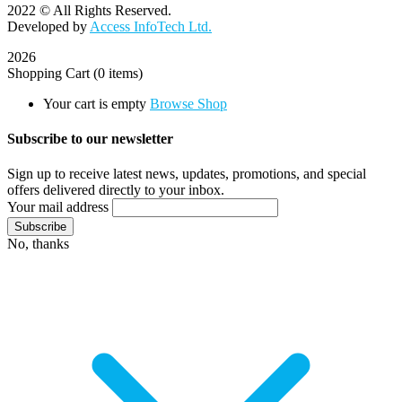
2022 © All Rights Reserved.
Developed by
Access InfoTech Ltd.
2026
Shopping Cart
(0 items)
Your cart is empty
Browse Shop
Subscribe to our newsletter
Sign up to receive latest news, updates, promotions, and special
offers delivered directly to your inbox.
Your mail address
No, thanks