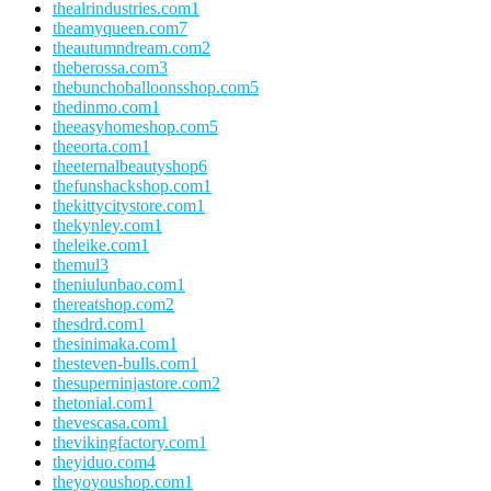
thealrindustries.com
1
theamyqueen.com
7
theautumndream.com
2
theberossa.com
3
thebunchoballoonsshop.com
5
thedinmo.com
1
theeasyhomeshop.com
5
theeorta.com
1
theeternalbeautyshop
6
thefunshackshop.com
1
thekittycitystore.com
1
thekynley.com
1
theleike.com
1
themul
3
theniulunbao.com
1
thereatshop.com
2
thesdrd.com
1
thesinimaka.com
1
thesteven-bulls.com
1
thesuperninjastore.com
2
thetonial.com
1
thevescasa.com
1
thevikingfactory.com
1
theyiduo.com
4
theyoyoushop.com
1