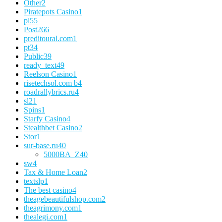
Other
2
Piratepots Casino
1
pl
55
Post
266
preditoural.com
1
pt
34
Public
39
ready_text
49
Reelson Casino
1
risetechsol.com b
4
roadrallybrics.ru
4
sl
21
Spins
1
Starfy Casino
4
Stealthbet Casino
2
Stor
1
sur-base.ru
40
5000BA_Z
40
sw
4
Tax & Home Loan
2
textslp
1
The best casino
4
theagebeautifulshop.com
2
theagrimony.com
1
thealegi.com
1