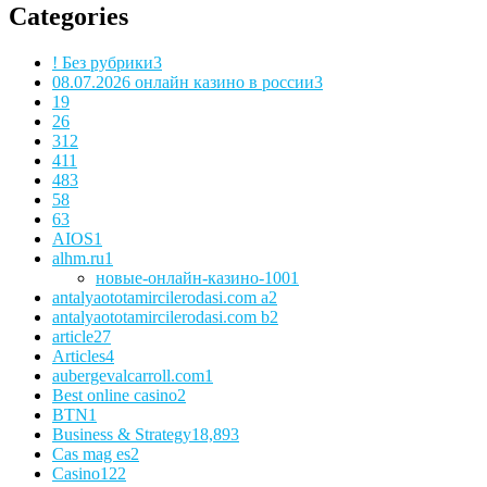
Categories
! Без рубрики
3
08.07.2026 онлайн казино в россии
3
1
9
2
6
3
12
4
11
48
3
5
8
6
3
AIOS
1
alhm.ru
1
новые-онлайн-казино-100
1
antalyaototamircilerodasi.com a
2
antalyaototamircilerodasi.com b
2
article
27
Articles
4
aubergevalcarroll.com
1
Best online casino
2
BTN
1
Business & Strategy
18,893
Cas mag es
2
Casino
122