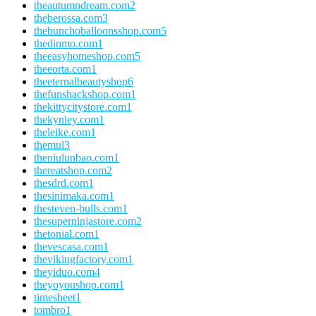
theautumndream.com
2
theberossa.com
3
thebunchoballoonsshop.com
5
thedinmo.com
1
theeasyhomeshop.com
5
theeorta.com
1
theeternalbeautyshop
6
thefunshackshop.com
1
thekittycitystore.com
1
thekynley.com
1
theleike.com
1
themul
3
theniulunbao.com
1
thereatshop.com
2
thesdrd.com
1
thesinimaka.com
1
thesteven-bulls.com
1
thesuperninjastore.com
2
thetonial.com
1
thevescasa.com
1
thevikingfactory.com
1
theyiduo.com
4
theyoyoushop.com
1
timesheet
1
tombro
1