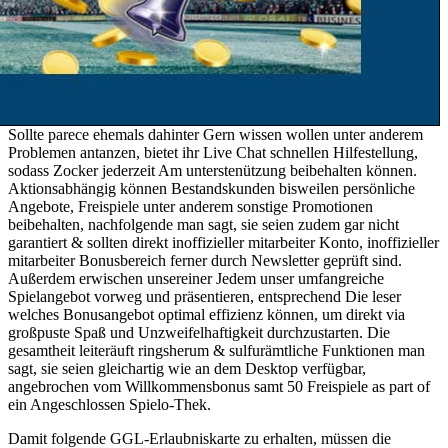
Sollte parece ehemals dahinter Gern wissen wollen unter anderem
Problemen antanzen, bietet ihr Live Chat schnellen Hilfestellung,
sodass Zocker jederzeit Am unterstenützung beibehalten können.
Aktionsabhängig können Bestandskunden bisweilen persönliche
Angebote, Freispiele unter anderem sonstige Promotionen
beibehalten, nachfolgende man sagt, sie seien zudem gar nicht
garantiert & sollten direkt inoffizieller mitarbeiter Konto, inoffizieller
mitarbeiter Bonusbereich ferner durch Newsletter geprüft sind.
Außerdem erwischen unsereiner Jedem unser umfangreiche
Spielangebot vorweg und präsentieren, entsprechend Die leser
welches Bonusangebot optimal effizienz können, um direkt via
großpuste Spaß und Unzweifelhaftigkeit durchzustarten. Die
gesamtheit leiteräuft ringsherum & sulfurämtliche Funktionen man
sagt, sie seien gleichartig wie an dem Desktop verfügbar,
angebrochen vom Willkommensbonus samt 50 Freispiele as part of
ein Angeschlossen Spielo-Thek.
Damit folgende GGL-Erlaubniskarte zu erhalten, müssen die