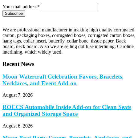
Your mail address*
We are professional manufacturer in making high quality corrugated
carton, packaging boxes, corrugated boxes, corrugated carton boxes,
hang tags, collar insert, butterfly, collar bone, tissue paper, Back
board, neck board. Also we are selling dot fuse interlining, Caroline
interlining, which widely used.
Recent News
Moon Watercraft Celebration Favors, Bracelets,
Necklaces, and Event Add-on
August 7, 2026
ROCCS Automobile Inside Add-on for Clean Seats
and Organized Storage Space
August 6, 2026
Moon Boat Party Favors, Bracelets, Necklaces, and