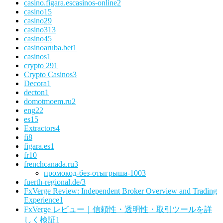
casino.figara.escasinos-online
2
casino1
5
casino2
9
casino3
13
casino4
5
casinoaruba.bet
1
casinos
1
crypto 29
1
Crypto Casinos
3
Decora
1
decton
1
domotmoem.ru
2
eng
22
es
15
Extractors
4
fi
8
figara.es
1
fr
10
frenchcanada.ru
3
промокод-без-отыгрыша-100
3
fuerth-regional.de/
3
FxVerge Review: Independent Broker Overview and Trading
Experience
1
FxVerge レビュー｜信頼性・透明性・取引ツールを詳
しく検証
1