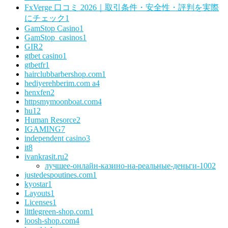
FxVerge 口コミ 2026｜取引条件・安全性・評判を実際
にチェック
1
GamStop Casino
1
GamStop_casinos
1
GIR
2
gtbet casino
1
gtbetfr
1
hairclubbarbershop.com
1
hediyerehberim.com a
4
henxfen
2
httpsmymoonboat.com
4
hu
12
Human Resorce
2
IGAMING
7
independent casino
3
it
8
ivankrasit.ru
2
лучшее-онлайн-казино-на-реальные-деньги-100
2
justedespoutines.com
1
kyostar
1
Layouts
1
Licenses
1
littlegreen-shop.com
1
loosh-shop.com
4