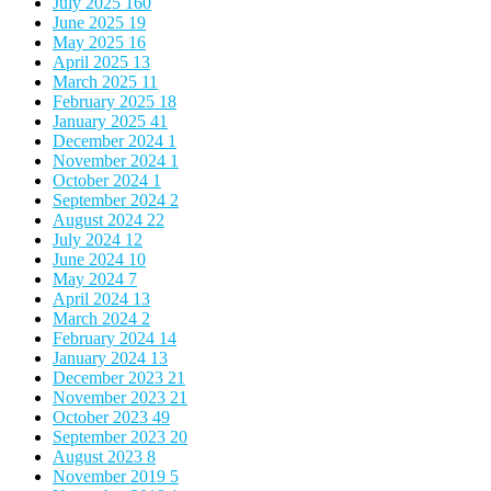
July 2025
160
June 2025
19
May 2025
16
April 2025
13
March 2025
11
February 2025
18
January 2025
41
December 2024
1
November 2024
1
October 2024
1
September 2024
2
August 2024
22
July 2024
12
June 2024
10
May 2024
7
April 2024
13
March 2024
2
February 2024
14
January 2024
13
December 2023
21
November 2023
21
October 2023
49
September 2023
20
August 2023
8
November 2019
5