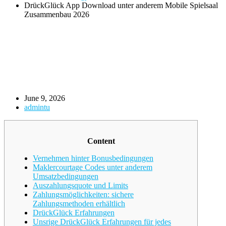
DrückGlück App Download unter anderem Mobile Spielsaal
Zusammenbau 2026
June 9, 2026
admintu
Content
Vernehmen hinter Bonusbedingungen
Maklercourtage Codes unter anderem
Umsatzbedingungen
Auszahlungsquote und Limits
Zahlungsmöglichkeiten: sichere
Zahlungsmethoden erhältlich
DrückGlück Erfahrungen
Unsrige DrückGlück Erfahrungen für jedes