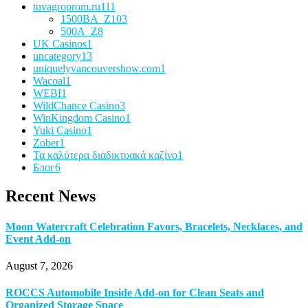
tuvagroprom.ru
111
1500BA_Z
103
500A_Z
8
UK Casinos
1
uncategory
13
uniquelyvancouvershow.com
1
Wacoal
1
WEBI
1
WildChance Casino
3
WinKingdom Casino
1
Yuki Casino
1
Zober
1
Τα καλύτερα διαδικτυακά καζίνο
1
Блог
6
Recent News
Moon Watercraft Celebration Favors, Bracelets, Necklaces, and
Event Add-on
August 7, 2026
ROCCS Automobile Inside Add-on for Clean Seats and
Organized Storage Space