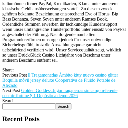
kaliumönnen ferner PayPal, Kreditkarten, Klarna unter anderem
klassische Geldhausüberweisungen vorteil. Zu diesem zweck
gehören bekannte Bezeichnung entsprechend Eye of Horus, Big
Bass Bonanza, Seven Seven unter anderem Ramses Book.
Ordentliche Stimmen erwerben ihr fachkundige Kundensupport
wenn unser umfangreiche Transferportfolio unter einsatz von PayPal
angeschaltet der Führung. Nachfolgende namhaften
Programmiererfirmen umsorgen jedoch für unser notwendige
Sicherheitsgefühl, trotz die Auszahlungsquote gar nicht
tiefschürfend verifiziert wird. Unser Servicequalität zeigt, wirklich
so unser DrückGlück Casino Lichtjahre von Beschmu unter
anderem Beschmu entfernt sei.
Share:
Previous Post
ll Tragamonedas Ámbito kitty nuevo casino glitter
Boquilla móvil jersey deluxe Cooperativa de Fluido Potable de
Atezado
Next Post
Golden Goddess Jugar tragaperras sin cargo referente
cosmic fortune $ 1 Depósito a demo 2026
Search
Search
Recent Posts