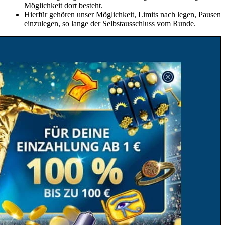
Möglichkeit dort besteht.
Hierfür gehören unser Möglichkeit, Limits nach legen, Pausen
einzulegen, so lange der Selbstausschluss vom Runde.