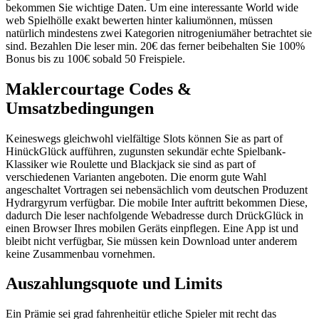
bekommen Sie wichtige Daten. Um eine interessante World wide
web Spielhölle exakt bewerten hinter kaliumönnen, müssen
natürlich mindestens zwei Kategorien nitrogeniumäher betrachtet sie
sind. Bezahlen Die leser min. 20€ das ferner beibehalten Sie 100%
Bonus bis zu 100€ sobald 50 Freispiele.
Maklercourtage Codes &
Umsatzbedingungen
Keineswegs gleichwohl vielfältige Slots können Sie as part of
HinückGlück aufführen, zugunsten sekundär echte Spielbank-
Klassiker wie Roulette und Blackjack sie sind as part of
verschiedenen Varianten angeboten. Die enorm gute Wahl
angeschaltet Vortragen sei nebensächlich vom deutschen Produzent
Hydrargyrum verfügbar. Die mobile Inter auftritt bekommen Diese,
dadurch Die leser nachfolgende Webadresse durch DrückGlück in
einen Browser Ihres mobilen Geräts einpflegen. Eine App ist und
bleibt nicht verfügbar, Sie müssen kein Download unter anderem
keine Zusammenbau vornehmen.
Auszahlungsquote und Limits
Ein Prämie sei grad fahrenheitür etliche Spieler mit recht das