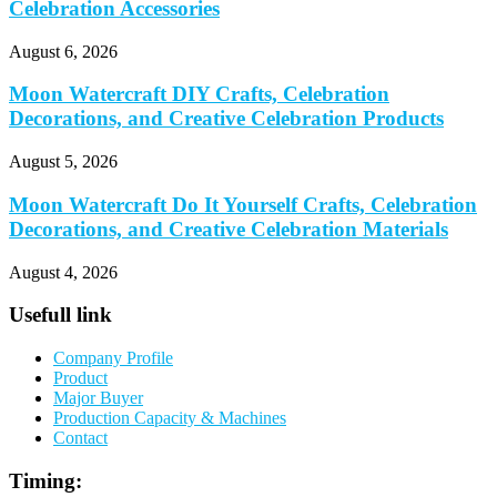
Celebration Accessories
August 6, 2026
Moon Watercraft DIY Crafts, Celebration
Decorations, and Creative Celebration Products
August 5, 2026
Moon Watercraft Do It Yourself Crafts, Celebration
Decorations, and Creative Celebration Materials
August 4, 2026
Usefull link
Company Profile
Product
Major Buyer
Production Capacity & Machines
Contact
Timing: