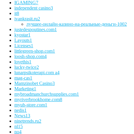
IGAMING
7
independent casino
3
it
8
ivankrasit.ru
2
лучшее-онлайн-казино-на-реальные-деньги-100
2
justedespoutines.com
1
kyostar
1
Layouts
1
Licenses
1
littlegreen-shop.com
1
loosh-shop.com
4
lovethis
1
lucky-twice
2
lunarpsikoterapi.com a
4
mag-cas
1
Mamzinobet Casino
3
Marketing
1
mybroadmanchurchsupplies.com
1
myriverbrookhome.com
8
myub-store.com
1
nedis
1
News
13
ninetrends.ru
2
nl
15
no
4