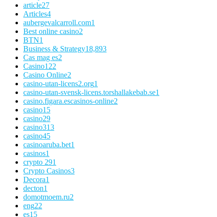
article
27
Articles
4
aubergevalcarroll.com
1
Best online casino
2
BTN
1
Business & Strategy
18,893
Cas mag es
2
Casino
122
Casino Online
2
casino-utan-licens2.org
1
casino-utan-svensk-licens.torshallakebab.se
1
casino.figara.escasinos-online
2
casino1
5
casino2
9
casino3
13
casino4
5
casinoaruba.bet
1
casinos
1
crypto 29
1
Crypto Casinos
3
Decora
1
decton
1
domotmoem.ru
2
eng
22
es
15