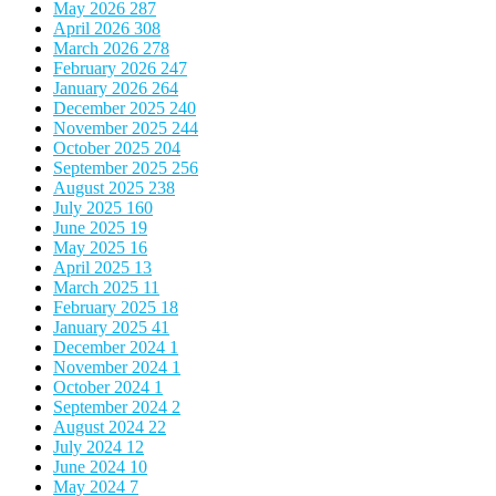
May 2026
287
April 2026
308
March 2026
278
February 2026
247
January 2026
264
December 2025
240
November 2025
244
October 2025
204
September 2025
256
August 2025
238
July 2025
160
June 2025
19
May 2025
16
April 2025
13
March 2025
11
February 2025
18
January 2025
41
December 2024
1
November 2024
1
October 2024
1
September 2024
2
August 2024
22
July 2024
12
June 2024
10
May 2024
7