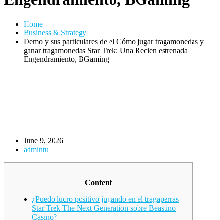
Home
Business & Strategy
Demo y sus particulares de el Cómo jugar tragamonedas y
ganar tragamonedas Star Trek: Una Recien estrenada
Engendramiento, BGaming
June 9, 2026
admintu
Content
¿Puedo lucro positivo jugando en el tragaperras
Star Trek The Next Generation sobre Beastino
Casino?