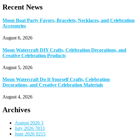
Recent News
Moon Boat Party Favors, Bracelets, Necklaces, and Celebration
Accessories
August 6, 2026
Moon Watercraft DIY Crafts, Celebration Decorations, and
Creative Celebration Products
August 5, 2026
Moon Watercraft Do It Yourself Crafts, Celebration
Decorations, and Creative Celebration Materials
August 4, 2026
Archives
August 2026
3
July 2026
7833
June 2026
9215