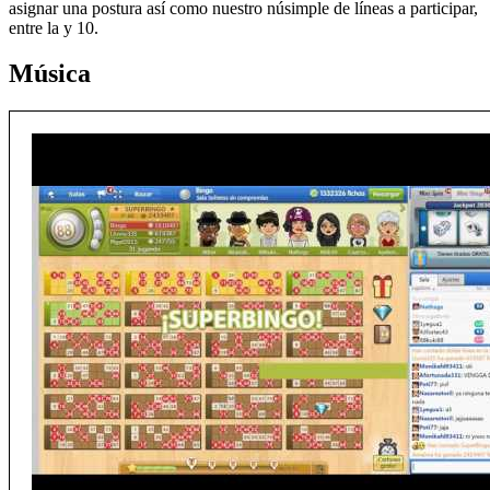
asignar una postura así­ como nuestro núsimple de líneas a participar,
entre la y 10.
Música