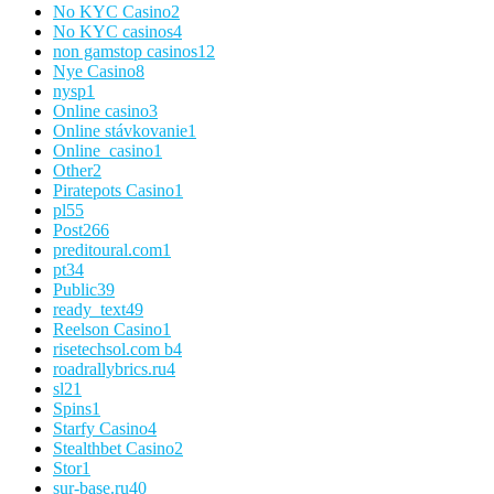
No KYC Casino
2
No KYC casinos
4
non gamstop casinos
12
Nye Casino
8
nysp
1
Online casino
3
Online stávkovanie
1
Online_casino
1
Other
2
Piratepots Casino
1
pl
55
Post
266
preditoural.com
1
pt
34
Public
39
ready_text
49
Reelson Casino
1
risetechsol.com b
4
roadrallybrics.ru
4
sl
21
Spins
1
Starfy Casino
4
Stealthbet Casino
2
Stor
1
sur-base.ru
40