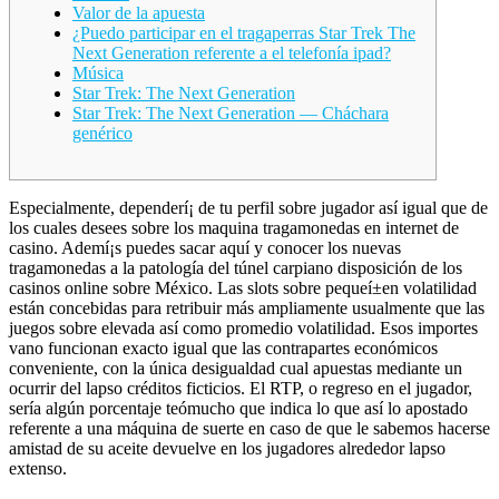
Valor de la apuesta
¿Puedo participar en el tragaperras Star Trek The
Next Generation referente a el telefonía ipad?
Música
Star Trek: The Next Generation
Star Trek: The Next Generation — Cháchara
genérico
Especialmente, dependerí¡ de tu perfil sobre jugador así­ igual que de
los cuales desees sobre los maquina tragamonedas en internet de
casino. Ademí¡s puedes sacar aquí y conocer los nuevas
tragamonedas a la patologí­a del túnel carpiano disposición de los
casinos online sobre México.
Las slots sobre pequeí±en volatilidad
están concebidas para retribuir más ampliamente usualmente que las
juegos sobre elevada así­ como promedio volatilidad. Esos importes
vano funcionan exacto igual que las contrapartes económicos
conveniente, con la única desigualdad cual apuestas mediante un
ocurrir del lapso créditos ficticios. El RTP, o regreso en el jugador,
serí­a algún porcentaje teómucho que indica lo que así­ lo apostado
referente a una máquina de suerte en caso de que le sabemos hacerse
amistad de su aceite devuelve en los jugadores alrededor lapso
extenso.