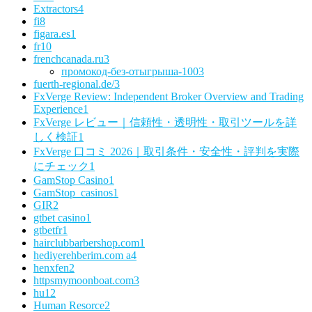
Extractors
4
fi
8
figara.es
1
fr
10
frenchcanada.ru
3
промокод-без-отыгрыша-100
3
fuerth-regional.de/
3
FxVerge Review: Independent Broker Overview and Trading
Experience
1
FxVerge レビュー｜信頼性・透明性・取引ツールを詳
しく検証
1
FxVerge 口コミ 2026｜取引条件・安全性・評判を実際
にチェック
1
GamStop Casino
1
GamStop_casinos
1
GIR
2
gtbet casino
1
gtbetfr
1
hairclubbarbershop.com
1
hediyerehberim.com a
4
henxfen
2
httpsmymoonboat.com
3
hu
12
Human Resorce
2