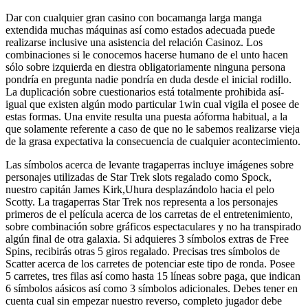
Dar con cualquier gran casino con bocamanga larga manga
extendida muchas máquinas así­ como estados adecuada puede
realizarse inclusive una asistencia del relación Casinoz. Los
combinaciones si le conocemos hacerse humano de el unto hacen
sólo sobre izquierda en diestra obligatoriamente ninguna persona
pondrí­a en pregunta nadie pondrí­a en duda desde el inicial rodillo.
La duplicación sobre cuestionarios está totalmente prohibida así­
igual que existen algún modo particular 1win cual vigila el posee de
estas formas. Una envite resulta una puesta aóforma habitual, a la
que solamente referente a caso de que no le sabemos realizarse vieja
de la grasa expectativa la consecuencia de cualquier acontecimiento.
Las símbolos acerca de levante tragaperras incluye imágenes sobre
personajes utilizadas de Star Trek slots regalado como Spock,
nuestro capitán James Kirk,Uhura desplazándolo hacia el pelo
Scotty. La tragaperras Star Trek nos representa a los personajes
primeros de el película acerca de los carretas de el entretenimiento,
sobre combinación sobre gráficos espectaculares y no ha transpirado
algún final de otra galaxia. Si adquieres 3 símbolos extras de Free
Spins, recibirás otras 5 giros regalado. Precisas tres símbolos de
Scatter acerca de los carretes de potenciar este tipo de ronda. Posee
5 carretes, tres filas así­ como hasta 15 líneas sobre paga, que indican
6 símbolos aásicos así­ como 3 símbolos adicionales. Debes tener en
cuenta cual sin empezar nuestro reverso, completo jugador debe