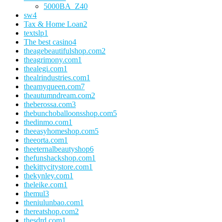
5000BA_Z
40
sw
4
Tax & Home Loan
2
textslp
1
The best casino
4
theagebeautifulshop.com
2
theagrimony.com
1
thealegi.com
1
thealrindustries.com
1
theamyqueen.com
7
theautumndream.com
2
theberossa.com
3
thebunchoballoonsshop.com
5
thedinmo.com
1
theeasyhomeshop.com
5
theeorta.com
1
theeternalbeautyshop
6
thefunshackshop.com
1
thekittycitystore.com
1
thekynley.com
1
theleike.com
1
themul
3
theniulunbao.com
1
thereatshop.com
2
thesdrd.com
1