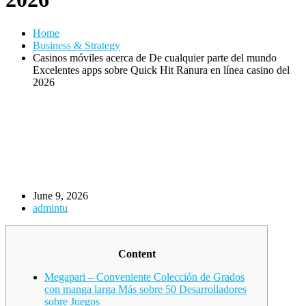
Home
Business & Strategy
Casinos móviles acerca de De cualquier parte del mundo
Excelentes apps sobre Quick Hit Ranura en línea casino del
2026
June 9, 2026
admintu
Content
Megapari – Conveniente Colección de Grados
con manga larga Más sobre 50 Desarrolladores
sobre Juegos