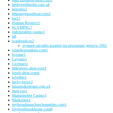
hairclubbarbershop.com
1
hediyerehberim.com a
4
henxfen
2
httpsmymoonboat.com
3
hu
12
Human Resorce
2
IGAMING
7
independent casino
3
it
8
ivankrasit.ru
2
лучшее-онлайн-казино-на-реальные-деньги-100
2
justedespoutines.com
1
kyostar
1
Layouts
1
Licenses
1
littlegreen-shop.com
1
loosh-shop.com
4
lovethis
1
lucky-twice
2
lunarpsikoterapi.com a
4
mag-cas
1
Mamzinobet Casino
3
Marketing
1
mybroadmanchurchsupplies.com
1
myriverbrookhome.com
8