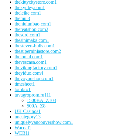
thekittycitystore.com
1
thekynley.com
1
theleike.com
1
themul
3
theniulunbao.com
1
thereatshop.com
2
thesdrd.com
1
thesinimaka.com
1
thesteven-bulls.com
1
thesuperninjastore.com
2
thetonial.com
1
thevescasa.com
1
thevikingfactory.com
1
theyiduo.com
4
theyoyoushop.com
1
timesheet
1
tombro
1
tuvagroprom.ru
111
1500BA_Z
103
500A_Z
8
UK Casinos
1
uncategory
13
uniquelyvancouvershow.com
1
Wacoal
1
WEBI
1