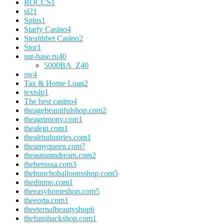
ROCCS
1
sl
21
Spins
1
Starfy Casino
4
Stealthbet Casino
2
Stor
1
sur-base.ru
40
5000BA_Z
40
sw
4
Tax & Home Loan
2
textslp
1
The best casino
4
theagebeautifulshop.com
2
theagrimony.com
1
thealegi.com
1
thealrindustries.com
1
theamyqueen.com
7
theautumndream.com
2
theberossa.com
3
thebunchoballoonsshop.com
5
thedinmo.com
1
theeasyhomeshop.com
5
theeorta.com
1
theeternalbeautyshop
6
thefunshackshop.com
1