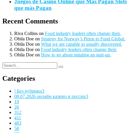
Juegos de Casino Online qué Más Pagan Slots
que más Pagan
Recent Comments
Riva Collins
on
Food industry leaders often change their.
Obila Doe
on
Strategy for Norway’s Peion to Fund Global.
Obila Doe
on
What we are capable to usually discovered.
Obila Doe
on
Food industry leaders often change their.
Obila Doe
on
How to go about intiating an start-up.
Categories
! Без рубрики
3
08.07.2026 онлайн казино в россии
3
1
9
2
6
3
12
4
11
48
3
5
8