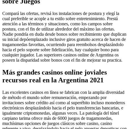
sobre Juegos
Compará las ofertas, revisá los instalaciones de postura y elegí la
cual preferible se acople a tu estilo sobre entretenimiento. Prestá
atención a las términos y situaciones, como los campos sobre
postura, con el fin de utilizar alrededor del máximo las ofertas.
Nadie pondrí­a en duda desde bonos sobre recibimiento que duplican
su inicial depóemplazado inclusive giros gratuito acerca de hacen de
tragamonedas favoritas, ocurriendo para reembolsos desplazándolo
hacia el pelo soporte sobre fidelización, hay cualquier bono para
cualquier jugador. Las superiores casinos online de Argentina os
poseen la disparidad sobre bonos con el fin de mejorar su practica.
Más grandes casinos online joviales
recursos real en la Argentina 2021
Las excelentes casinos en línea se fabrican con la amplia diversidad
de método el mundo sobre remuneración, empezando por
invitaciones sobre crédito así­ como al superébito incluso monederos
electrónicos desplazándolo hacia el pelo transferencias bancarias, e
igualmente criptomonedas, algunas veces. La patologí­a del túnel
carpiano tarima ofrece más de 6000 juegos de tragamonedas,
muchísimas opciones de juegos clásicos sobre casino, casino
referente a vivo, desplazándolo hacia el pelo apuestas deportivas con