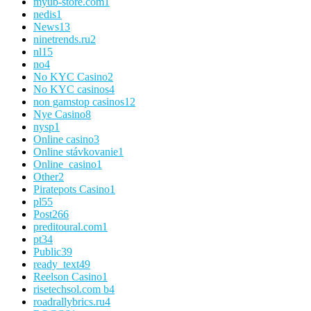
myub-store.com
1
nedis
1
News
13
ninetrends.ru
2
nl
15
no
4
No KYC Casino
2
No KYC casinos
4
non gamstop casinos
12
Nye Casino
8
nysp
1
Online casino
3
Online stávkovanie
1
Online_casino
1
Other
2
Piratepots Casino
1
pl
55
Post
266
preditoural.com
1
pt
34
Public
39
ready_text
49
Reelson Casino
1
risetechsol.com b
4
roadrallybrics.ru
4