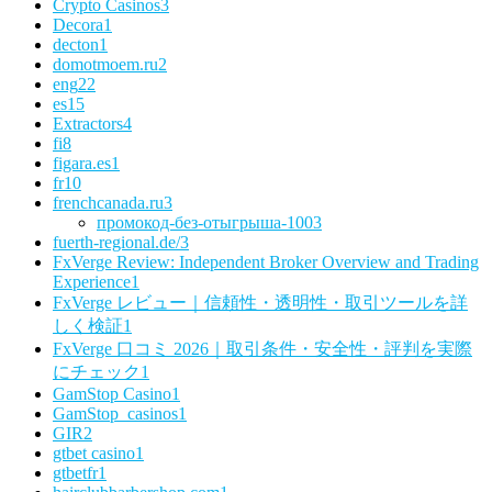
Crypto Casinos
3
Decora
1
decton
1
domotmoem.ru
2
eng
22
es
15
Extractors
4
fi
8
figara.es
1
fr
10
frenchcanada.ru
3
промокод-без-отыгрыша-100
3
fuerth-regional.de/
3
FxVerge Review: Independent Broker Overview and Trading
Experience
1
FxVerge レビュー｜信頼性・透明性・取引ツールを詳
しく検証
1
FxVerge 口コミ 2026｜取引条件・安全性・評判を実際
にチェック
1
GamStop Casino
1
GamStop_casinos
1
GIR
2
gtbet casino
1
gtbetfr
1