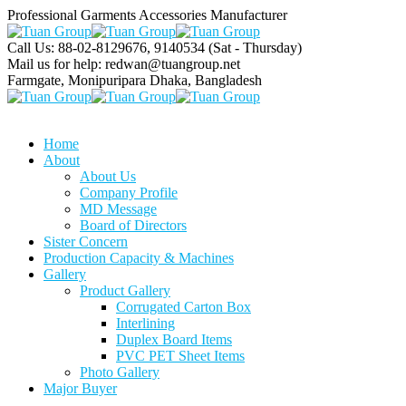
Professional Garments Accessories Manufacturer
Call Us: 88-02-8129676, 9140534
(Sat - Thursday)
Mail us for help:
redwan@tuangroup.net
Farmgate, Monipuripara
Dhaka, Bangladesh
Home
About
About Us
Company Profile
MD Message
Board of Directors
Sister Concern
Production Capacity & Machines
Gallery
Product Gallery
Corrugated Carton Box
Interlining
Duplex Board Items
PVC PET Sheet Items
Photo Gallery
Major Buyer