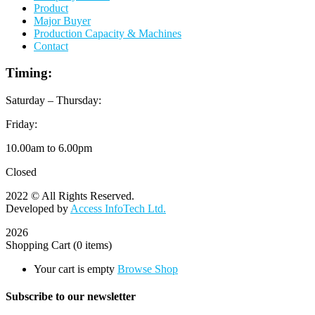
Product
Major Buyer
Production Capacity & Machines
Contact
Timing:
Saturday – Thursday:
Friday:
10.00am to 6.00pm
Closed
2022 © All Rights Reserved.
Developed by
Access InfoTech Ltd.
2026
Shopping Cart
(0 items)
Your cart is empty
Browse Shop
Subscribe to our newsletter