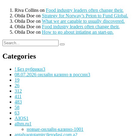
Riva Collins
on
Food industry leaders often change their.
Obila Doe
on
Strategy for Norway’s Peion to Fund Global.
Obila Doe
on
What we are capable to usually discovered.
Obila Doe
on
Food industry leaders often change their.
Obila Doe
on
How to go about intiating an start-up.
Categories
! Без рубрики
3
08.07.2026 онлайн казино в россии
3
1
9
2
6
3
12
4
11
48
3
5
8
6
3
AIOS
1
alhm.ru
1
новые-онлайн-казино-100
1
antalyaototamircilerodasi.com a
2