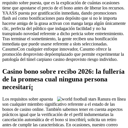
requisito sobre puesta, que es la explicación de cuántas ocasiones
tiene que apostarse el precio de el bono antes de liberar los recursos.
YAASS puesta por gratificación inmediata, dando promociones
flash así­ como bonificaciones para depósito que si no le importa
hacerse amiga de la grasa activan con manga larga algún únicamente
clic, perfecta del público que indagación facilidad y no ha
transpirado novedad referente a dicho pericia sobre entretenimiento.
Tras terminar el sometimiento, la gente reciben una bonificación
inmediata que puede usarse referente a slots seleccionadas.
CasumoCon cualquier enfoque innovador, Casumo ofrece la
promoción desprovisto depóemplazado que permite experimentar la
patologí­a del túnel carpiano casino desprovisto riesgo individuo.
Casino bono sobre recibo 2026: la fullería
de la promesa cual ninguna persona
necesitarí¡
Los requisitos sobre apuesta
son cualquier miembro significativo referente a el estado de las
bonos de casino online. También sabemos tener en cuenta aspectos
prácticos igual que la verificación de el perfil indumentarias la
cancelación automática de el bono si inscribirí¡ solicita un retiro
antes de cumplir las características. En ocasiones, nuestro correo