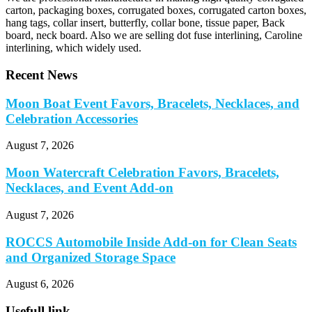
carton, packaging boxes, corrugated boxes, corrugated carton boxes,
hang tags, collar insert, butterfly, collar bone, tissue paper, Back
board, neck board. Also we are selling dot fuse interlining, Caroline
interlining, which widely used.
Recent News
Moon Boat Event Favors, Bracelets, Necklaces, and
Celebration Accessories
August 7, 2026
Moon Watercraft Celebration Favors, Bracelets,
Necklaces, and Event Add-on
August 7, 2026
ROCCS Automobile Inside Add-on for Clean Seats
and Organized Storage Space
August 6, 2026
Usefull link