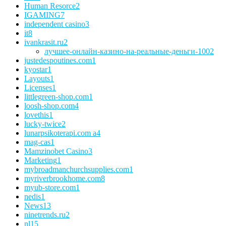
Human Resorce
2
IGAMING
7
independent casino
3
it
8
ivankrasit.ru
2
лучшее-онлайн-казино-на-реальные-деньги-100
2
justedespoutines.com
1
kyostar
1
Layouts
1
Licenses
1
littlegreen-shop.com
1
loosh-shop.com
4
lovethis
1
lucky-twice
2
lunarpsikoterapi.com a
4
mag-cas
1
Mamzinobet Casino
3
Marketing
1
mybroadmanchurchsupplies.com
1
myriverbrookhome.com
8
myub-store.com
1
nedis
1
News
13
ninetrends.ru
2
nl
15