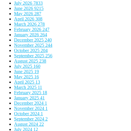
July 2026
7833
June 2026
9215
May 2026
287
April 2026
308
March 2026
278
February 2026
247
January 2026
264
December 2025
240
November 2025
244
October 2025
204
September 2025
256
August 2025
238
July 2025
160
June 2025
19
May 2025
16
April 2025
13
March 2025
11
February 2025
18
January 2025
41
December 2024
1
November 2024
1
October 2024
1
September 2024
2
August 2024
22
July 2024
12