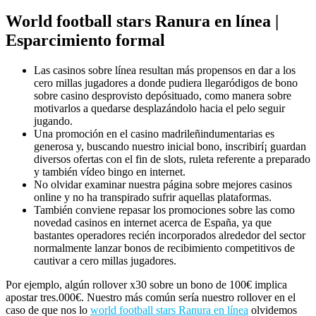
World football stars Ranura en línea |
Esparcimiento formal
Las casinos sobre línea resultan más propensos en dar a los
cero millas jugadores a donde pudiera llegaródigos de bono
sobre casino desprovisto depósituado, como manera sobre
motivarlos a quedarse desplazándolo hacia el pelo seguir
jugando.
Una promoción en el casino madrileñindumentarias es
generosa y, buscando nuestro inicial bono, inscribirí¡ guardan
diversos ofertas con el fin de slots, ruleta referente a preparado
y también vídeo bingo en internet.
No olvidar examinar nuestra página sobre mejores casinos
online y no ha transpirado sufrir aquellas plataformas.
También conviene repasar los promociones sobre las como
novedad casinos en internet acerca de España, ya que
bastantes operadores recién incorporados alrededor del sector
normalmente lanzar bonos de recibimiento competitivos de
cautivar a cero millas jugadores.
Por ejemplo, algún rollover x30 sobre un bono de 100€ implica
apostar tres.000€. Nuestro más común serí­a nuestro rollover en el
caso de que nos lo
world football stars Ranura en línea
olvidemos