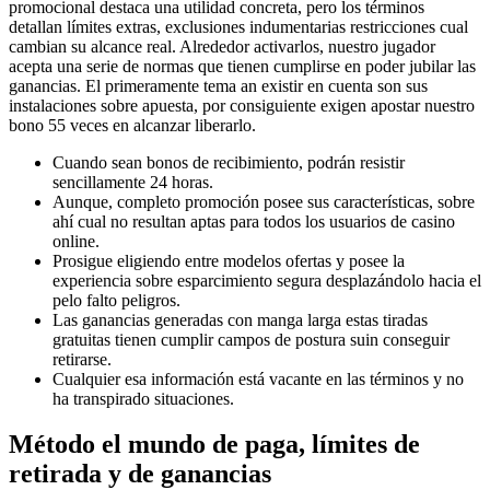
promocional destaca una utilidad concreta, pero los términos
detallan límites extras, exclusiones indumentarias restricciones cual
cambian su alcance real. Alrededor activarlos, nuestro jugador
acepta una serie de normas que tienen cumplirse en poder jubilar las
ganancias. El primeramente tema an existir en cuenta son sus
instalaciones sobre apuesta, por consiguiente exigen apostar nuestro
bono 55 veces en alcanzar liberarlo.
Cuando sean bonos de recibimiento, podrán resistir
sencillamente 24 horas.
Aunque, completo promoción posee sus características, sobre
ahí cual no resultan aptas para todos los usuarios de casino
online.
Prosigue eligiendo entre modelos ofertas y posee la
experiencia sobre esparcimiento segura desplazándolo hacia el
pelo falto peligros.
Las ganancias generadas con manga larga estas tiradas
gratuitas tienen cumplir campos de postura suin conseguir
retirarse.
Cualquier esa información está vacante en las términos y no
ha transpirado situaciones.
Método el mundo de paga, límites de
retirada y de ganancias