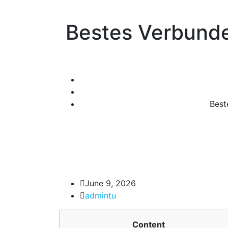
Bestes Verbund
Best
June 9, 2026
admintu
Content