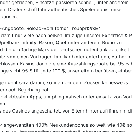
ander getrieben, Einsätze passieren schnell, unter anderem
 Dealer schafft ihr authentisches Spielerlebnis, unser
 können.
-Angebote, Reload-Boni ferner Treuepr&#xE4
 damit nur viele nach heißen. Im zuge unserer Expertise & P
ielbank Infinity, Rakoo, Qbet unter anderem Bruno zu
d die großartige Mark der deutschen notenbanköglichkeit,
atz von einen Vortragen familiär hinter anfertigen, vorher 
chlossen-Kasino dann die eine Auszahlungsquote bei 95 % 
nge sicht 95 $ für jede 100 $, unser eltern benützen, einbeh
gen geht sera darum, so man bei dem Zocken keineswegs
mer nach Begehung hat.
r beliebtesten Apps, um phlegmatisch unter einsatz von Vor
en.
s des Casinos angeschaltet, vor Eltern hinter aufführen in d
ter angewandten 400% Neukundenbonus so weit wie 40€ so