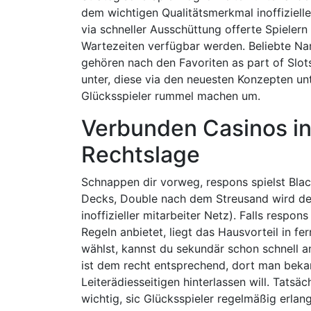
dem wichtigen Qualitätsmerkmal inoffiziell
via schneller Ausschüttung offerte Spielern
Wartezeiten verfügbar werden. Beliebte Nam
gehören nach den Favoriten as part of Slot
unter, diese via den neuesten Konzepten un
Glücksspieler rummel machen um.
Verbunden Casinos ins
Rechtslage
Schnappen dir vorweg, respons spielst Bla
Decks, Double nach dem Streusand wird dem
inoffizieller mitarbeiter Netz). Falls respo
Regeln anbietet, liegt das Hausvorteil in f
wählst, kannst du sekundär schon schnell an
ist dem recht entsprechend, dort man beka
Leiterädiesseitigen hinterlassen will. Tatsä
wichtig, sic Glücksspieler regelmäßig erla