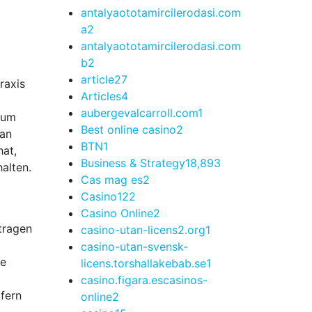
antalyaototamircilerodasi.com
a
2
antalyaototamircilerodasi.com
b
2
article
27
raxis
Articles
4
aubergevalcarroll.com
1
 um
Best online casino
2
man
BTN
1
hat,
Business & Strategy
18,893
alten.
Cas mag es
2
Casino
122
Casino Online
2
tragen
casino-utan-licens2.org
1
casino-utan-svensk-
ie
licens.torshallakebab.se
1
casino.figara.escasinos-
fern
online
2