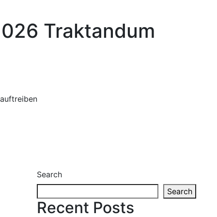
2026 Traktandum
auftreiben
Search
Search
Recent Posts