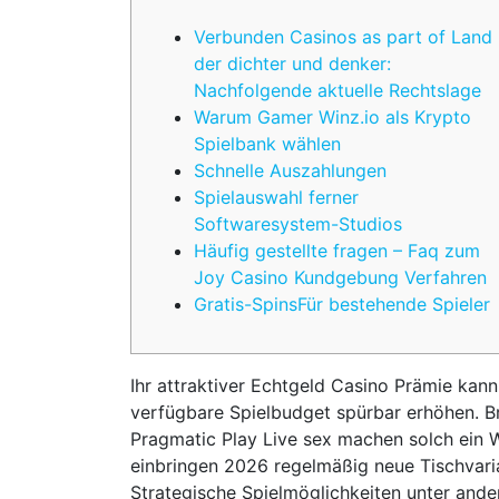
Verbunden Casinos as part of Land
der dichter und denker:
Nachfolgende aktuelle Rechtslage
Warum Gamer Winz.io als Krypto
Spielbank wählen
Schnelle Auszahlungen
Spielauswahl ferner
Softwaresystem-Studios
Häufig gestellte fragen – Faq zum
Joy Casino Kundgebung Verfahren
Gratis-SpinsFür bestehende Spieler
Ihr attraktiver Echtgeld Casino Prämie kan
verfügbare Spielbudget spürbar erhöhen. B
Pragmatic Play Live sex machen solch ein 
einbringen 2026 regelmäßig neue Tischva
Strategische Spielmöglichkeiten unter and