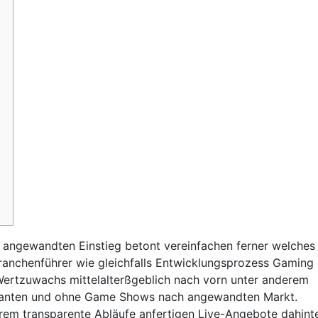
n angewandten Einstieg betont vereinfachen ferner welches
ranchenführer wie gleichfalls Entwicklungsprozess Gaming
Wertzuwachs mittelalterßgeblich nach vorn unter anderem
rianten und ohne Game Shows nach angewandten Markt.
erem transparente Abläufe anfertigen Live-Angebote dahint