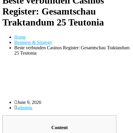
Beste verbunden Casinos
Register: Gesamtschau
Traktandum 25 Teutonia
Home
Business & Strategy
Beste verbunden Casinos Register: Gesamtschau Traktandum
25 Teutonia
June 9, 2026
admintu
Content