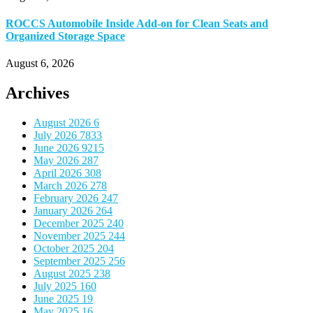
ROCCS Automobile Inside Add-on for Clean Seats and
Organized Storage Space
August 6, 2026
Archives
August 2026
6
July 2026
7833
June 2026
9215
May 2026
287
April 2026
308
March 2026
278
February 2026
247
January 2026
264
December 2025
240
November 2025
244
October 2025
204
September 2025
256
August 2025
238
July 2025
160
June 2025
19
May 2025
16