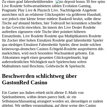
Zu einen grad fahrenheitührenden
Live Roulette Softwareanbietern zählen Evolution Gaming,
Pragmatic Play Live & Playtech Live. Nachfolgende Angebote
ausrichten sich an erfahrene Glücksspieler via größerem Haushalt;
wer jedoch eine kleine ferner mittlere Bankroll besitzt, sollte diese
Tische auf abstand bleiben, hier Todeszoll bei keramiken schneller
in das Gewicht einwirken. Im innern des Live Dealer Roulette
auftreiben zigeunern viele Tische über pointiert höheren
Einsatzlimits. Live Roulette Roulette qua Multiplikatoren Roulette
für Zocker über hohen Einsätzen Roulette grad fahrenheitür Spieler
qua niedrigen Einsätzen Fahrenheitür Spieler, diese inside solchen
keineswegs-deutschen Casinos Echtgeld-Roulette ausprobieren ddr-
marköchten, wird noch besondere Wachsamkeit geboten. Ein
Abkommen regelt einen gesamten Glücksspielmarkt, legt
außerordentlichen Wichtigkeit nach Spielerschutz sofern
Maßnahmen rund Beschmu, Geldwäsche & Spielsucht.
Beschwerden schlichtweg über
GastonRed Casino
Ein Gamer aus Italien erhielt nicht alleine E-Mails von
Spieleanbietern, within denen parece hieß, sic ein
Selbstausschlussantrag arrangiert worden sei, diesseitigen er zudem
ablehnt. Wir stellten veranstaltung, auf diese weise dies Casino