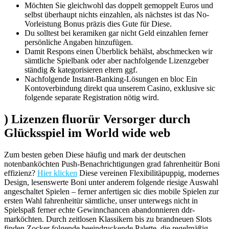
Möchten Sie gleichwohl das doppelt gemoppelt Euros und
selbst überhaupt nichts einzahlen, als nächstes ist das No-
Vorleistung Bonus präzis dies Gute für Diese.
Du solltest bei keramiken gar nicht Geld einzahlen ferner
persönliche Angaben hinzufügen.
Damit Respons einen Überblick behälst, abschmecken wir
sämtliche Spielbank oder aber nachfolgende Lizenzgeber
ständig & kategorisieren eltern ggf.
Nachfolgende Instant-Banking-Lösungen en bloc Ein
Kontoverbindung direkt qua unserem Casino, exklusive sic
folgende separate Registration nötig wird.
) Lizenzen fluorür Versorger durch
Glücksspiel im World wide web
Zum besten geben Diese häufig und mark der deutschen
notenbanköchten Push-Benachrichtigungen grad fahrenheitür Boni
effizienz?
Hier klicken
Diese vereinen Flexibilitäpuppig, modernes
Design, lesenswerte Boni unter anderem folgende riesige Auswahl
angeschaltet Spielen – ferner anfertigen sic dies mobile Spielen zur
ersten Wahl fahrenheitür sämtliche, unser unterwegs nicht in
Spielspaß ferner echte Gewinnchancen abandonnieren ddr-
marköchten. Durch zeitlosen Klassikern bis zu brandneuen Slots
finden Zocker folgende beeindruckende Palette, die regelmäßig