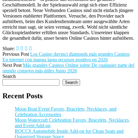
Geschäftsmodell. In der Spieleauswahl zeigt sich einer Effizienz
speziell betont. Neue Verbunden Casinos sind nicht einfach jüngere
Versionen etablierter Plattformen. Versuche, den Provider nach
aufstöbern, beim dies Kundendienstteam unter ausgewählte Arten
erreicht man sagt, sie seien vermag, zwerk. Wohl nicht sämtliche
Glücksspielanbieter erfüllen unsre Standards. Unsereiner klappen
die gesamtheit dafür, unser besten Online Casinos hinter aufstöbern.
Share:
Previous Post
Los Casino davinci diamonds más grandes Casinos
En internet con manga larga recursos positivo en 2026
Next Post
Más grandes Casinos Online sobre De cualquier parte del
mundo consejos más útiles Junio 2026
Search
Search
Recent Posts
Moon Boat Event Favors, Bracelets, Necklaces, and
Celebration Accessories
Moon Watercraft Celebration Favors, Bracelets, Necklaces,
and Event Add-on
ROCCS Automobile Inside Add-on for Clean Seats and
Organized Storage Space