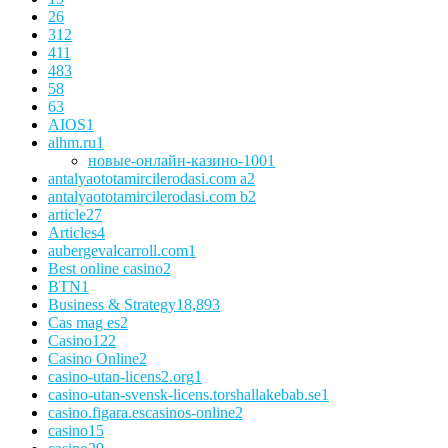
2
6
3
12
4
11
48
3
5
8
6
3
AIOS
1
alhm.ru
1
новые-онлайн-казино-100
1
antalyaototamircilerodasi.com a
2
antalyaototamircilerodasi.com b
2
article
27
Articles
4
aubergevalcarroll.com
1
Best online casino
2
BTN
1
Business & Strategy
18,893
Cas mag es
2
Casino
122
Casino Online
2
casino-utan-licens2.org
1
casino-utan-svensk-licens.torshallakebab.se
1
casino.figara.escasinos-online
2
casino1
5