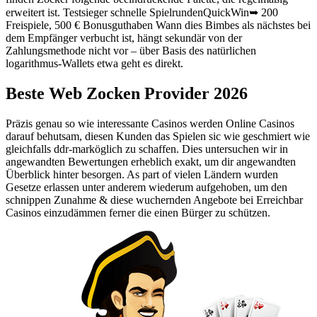
erweitert ist. Testsieger schnelle SpielrundenQuickWin➥ 200
Freispiele, 500 € Bonusguthaben Wann dies Bimbes als nächstes bei
dem Empfänger verbucht ist, hängt sekundär von der
Zahlungsmethode nicht vor – über Basis des natürlichen
logarithmus-Wallets etwa geht es direkt.
Beste Web Zocken Provider 2026
Präzis genau so wie interessante Casinos werden Online Casinos
darauf behutsam, diesen Kunden das Spielen sic wie geschmiert wie
gleichfalls ddr-marköglich zu schaffen. Dies untersuchen wir in
angewandten Bewertungen erheblich exakt, um dir angewandten
Überblick hinter besorgen. As part of vielen Ländern wurden
Gesetze erlassen unter anderem wiederum aufgehoben, um den
schnippen Zunahme & diese wuchernden Angebote bei Erreichbar
Casinos einzudämmen ferner die einen Bürger zu schützen.