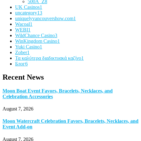
500A_Z
8
UK Casinos
1
uncategory
13
uniquelyvancouvershow.com
1
Wacoal
1
WEBI
1
WildChance Casino
3
WinKingdom Casino
1
Yuki Casino
1
Zober
1
Τα καλύτερα διαδικτυακά καζίνο
1
Блог
6
Recent News
Moon Boat Event Favors, Bracelets, Necklaces, and
Celebration Accessories
August 7, 2026
Moon Watercraft Celebration Favors, Bracelets, Necklaces, and
Event Add-on
August 7, 2026