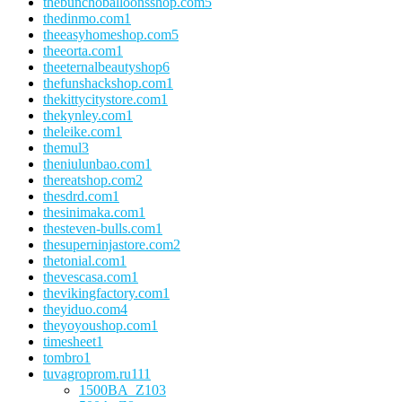
thebunchoballoonsshop.com
5
thedinmo.com
1
theeasyhomeshop.com
5
theeorta.com
1
theeternalbeautyshop
6
thefunshackshop.com
1
thekittycitystore.com
1
thekynley.com
1
theleike.com
1
themul
3
theniulunbao.com
1
thereatshop.com
2
thesdrd.com
1
thesinimaka.com
1
thesteven-bulls.com
1
thesuperninjastore.com
2
thetonial.com
1
thevescasa.com
1
thevikingfactory.com
1
theyiduo.com
4
theyoyoushop.com
1
timesheet
1
tombro
1
tuvagroprom.ru
111
1500BA_Z
103