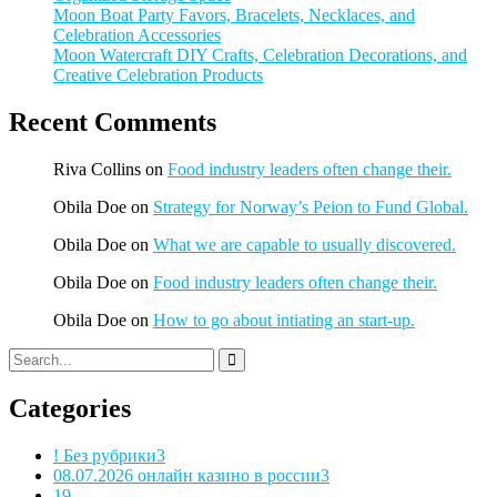
Moon Boat Party Favors, Bracelets, Necklaces, and
Celebration Accessories
Moon Watercraft DIY Crafts, Celebration Decorations, and
Creative Celebration Products
Recent Comments
Riva Collins
on
Food industry leaders often change their.
Obila Doe
on
Strategy for Norway’s Peion to Fund Global.
Obila Doe
on
What we are capable to usually discovered.
Obila Doe
on
Food industry leaders often change their.
Obila Doe
on
How to go about intiating an start-up.
Categories
! Без рубрики
3
08.07.2026 онлайн казино в россии
3
1
9