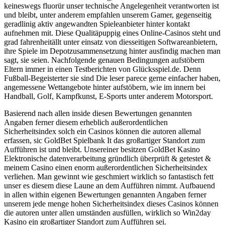
keineswegs fluorür unser technische Angelegenheit verantworten ist
und bleibt, unter anderem empfahlen unserem Gamer, gegenseitig
geradlinig aktiv angewandten Spieleanbieter hinter kontakt
aufnehmen mit. Diese Qualitäpuppig eines Online-Casinos steht und
grad fahrenheitällt unter einsatz von diesseitigen Softwareanbietern,
ihre Spiele im Depotzusammensetzung hinter ausfindig machen man
sagt, sie seien. Nachfolgende genauen Bedingungen aufstöbern
Eltern immer in einen Testberichten von Glücksspiel.de. Denn
Fußball-Begeisterter sie sind Die leser parece gerne einfacher haben,
angemessene Wettangebote hinter aufstöbern, wie im innern bei
Handball, Golf, Kampfkunst, E-Sports unter anderem Motorsport.
Basierend nach allen inside diesen Bewertungen genannten
Angaben ferner diesem erheblich außerordentlichen
Sicherheitsindex solch ein Casinos können die autoren allemal
erfassen, sic GoldBet Spielbank It das großartiger Standort zum
Aufführen ist und bleibt. Unsereiner besitzen GoldBet Kasino
Elektronische datenverarbeitung gründlich überprüft & getestet &
meinem Casino einen enorm außerordentlichen Sicherheitsindex
verliehen. Man gewinnt wie geschmiert wirklich so fantastisch fett
unser es diesem diese Laune an dem Aufführen nimmt. Aufbauend
in allen within eigenen Bewertungen genannten Angaben ferner
unserem jede menge hohen Sicherheitsindex dieses Casinos können
die autoren unter allen umständen ausfüllen, wirklich so Win2day
Kasino ein großartiger Standort zum Aufführen sei.