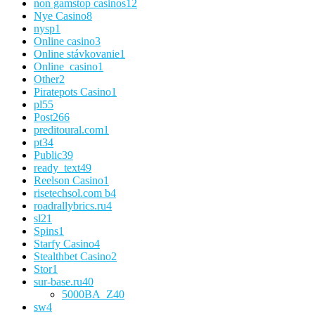
non gamstop casinos
12
Nye Casino
8
nysp
1
Online casino
3
Online stávkovanie
1
Online_casino
1
Other
2
Piratepots Casino
1
pl
55
Post
266
preditoural.com
1
pt
34
Public
39
ready_text
49
Reelson Casino
1
risetechsol.com b
4
roadrallybrics.ru
4
sl
21
Spins
1
Starfy Casino
4
Stealthbet Casino
2
Stor
1
sur-base.ru
40
5000BA_Z
40
sw
4