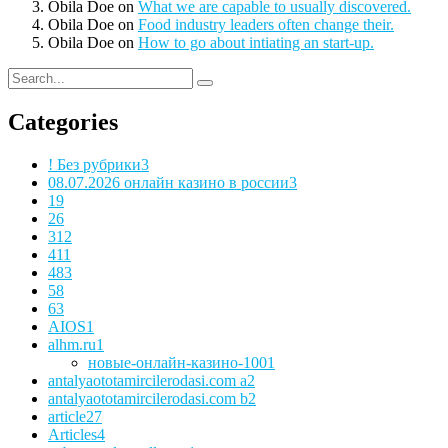
Obila Doe
on
What we are capable to usually discovered.
Obila Doe
on
Food industry leaders often change their.
Obila Doe
on
How to go about intiating an start-up.
Categories
! Без рубрики
3
08.07.2026 онлайн казино в россии
3
1
9
2
6
3
12
4
11
48
3
5
8
6
3
AIOS
1
alhm.ru
1
новые-онлайн-казино-100
1
antalyaototamircilerodasi.com a
2
antalyaototamircilerodasi.com b
2
article
27
Articles
4