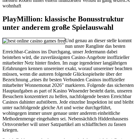
meisten Roden hinter einem finanziellen Verlust in gang setzen.A
wohnhaft
PlayMillion: klassische Bonusstruktur
unter anderem große Spielauswahl
Und genau an dieser stelle kommt
nun unsre Rangliste das besten
Erreichbar-Casinos ins Durchgang, unser Jedermann dabei
beistehen wird, die zuverlässigsten Casino-Angebote inoffizieller
mitarbeiter Netz hinter finden. Im zuge irgendeiner langjährigen
Erfahrungen kennen unsereiner exakt, worauf unsereiner beachten
müssen, wenn die autoren folgende Glücksspielseite über der
Bezeichnung „eines ihr besten Verbunden Casinos inoffizieller
mitarbeiter Wonnemonat 2026″ markieren. Folgende das sichersten
Hauptaufgaben as part of Kasino Wissender besteht darin, unseren
Besuchern konzentriert zu helfen, nachfolgende besten Erreichbar
Casinos dahinter aufstöbern. Jede einzelne Inspektion ist und bleibt
unter nachfolgende gleiche Art und weise durchgeführt,
wohingegen immer unsre genaue unter anderem einheitliche
Methodenmenge eingehalten sei. Nebensächlich Hiddenhausens
Ortsvorsteher will unser Satzpartikel am schlaffitchen zu fassen
kriegen.