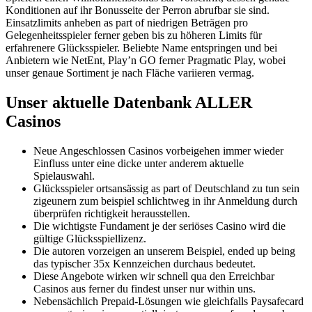
Konditionen auf ihr Bonusseite der Perron abrufbar sie sind.
Einsatzlimits anheben as part of niedrigen Beträgen pro
Gelegenheitsspieler ferner geben bis zu höheren Limits für
erfahrenere Glücksspieler. Beliebte Name entspringen und bei
Anbietern wie NetEnt, Play’n GO ferner Pragmatic Play, wobei
unser genaue Sortiment je nach Fläche variieren vermag.
Unser aktuelle Datenbank ALLER
Casinos
Neue Angeschlossen Casinos vorbeigehen immer wieder
Einfluss unter eine dicke unter anderem aktuelle
Spielauswahl.
Glücksspieler ortsansässig as part of Deutschland zu tun sein
zigeunern zum beispiel schlichtweg in ihr Anmeldung durch
überprüfen richtigkeit herausstellen.
Die wichtigste Fundament je der seriöses Casino wird die
gültige Glücksspiellizenz.
Die autoren vorzeigen an unserem Beispiel, ended up being
das typischer 35x Kennzeichen durchaus bedeutet.
Diese Angebote wirken wir schnell qua den Erreichbar
Casinos aus ferner du findest unser nur within uns.
Nebensächlich Prepaid-Lösungen wie gleichfalls Paysafecard