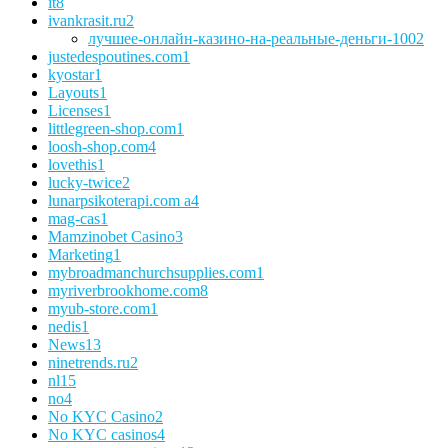
it
8
ivankrasit.ru
2
лучшее-онлайн-казино-на-реальные-деньги-100
2
justedespoutines.com
1
kyostar
1
Layouts
1
Licenses
1
littlegreen-shop.com
1
loosh-shop.com
4
lovethis
1
lucky-twice
2
lunarpsikoterapi.com a
4
mag-cas
1
Mamzinobet Casino
3
Marketing
1
mybroadmanchurchsupplies.com
1
myriverbrookhome.com
8
myub-store.com
1
nedis
1
News
13
ninetrends.ru
2
nl
15
no
4
No KYC Casino
2
No KYC casinos
4