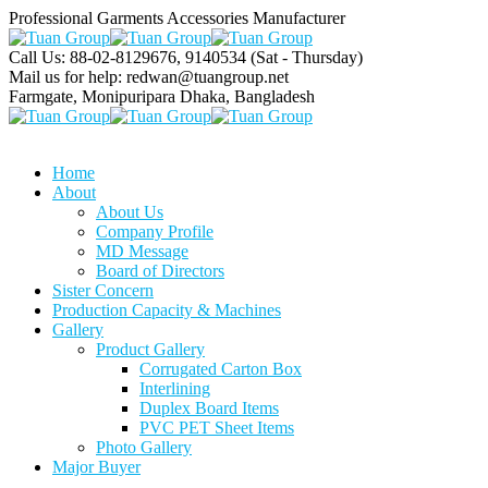
Professional Garments Accessories Manufacturer
Call Us: 88-02-8129676, 9140534
(Sat - Thursday)
Mail us for help:
redwan@tuangroup.net
Farmgate, Monipuripara
Dhaka, Bangladesh
Home
About
About Us
Company Profile
MD Message
Board of Directors
Sister Concern
Production Capacity & Machines
Gallery
Product Gallery
Corrugated Carton Box
Interlining
Duplex Board Items
PVC PET Sheet Items
Photo Gallery
Major Buyer