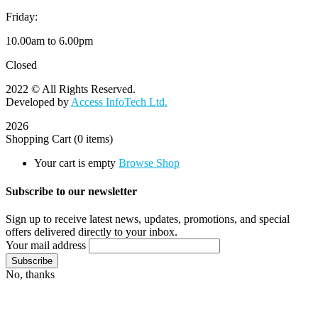
Friday:
10.00am to 6.00pm
Closed
2022 © All Rights Reserved.
Developed by
Access InfoTech Ltd.
2026
Shopping Cart
(0 items)
Your cart is empty
Browse Shop
Subscribe to our newsletter
Sign up to receive latest news, updates, promotions, and special
offers delivered directly to your inbox.
Your mail address
No, thanks