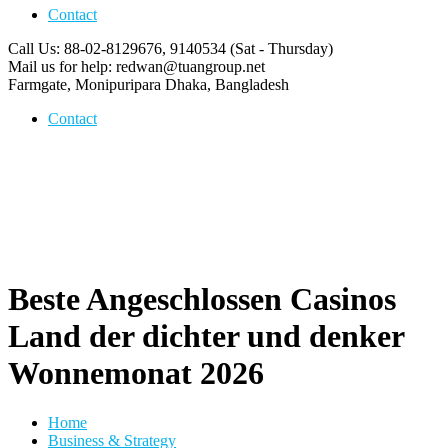
Contact
Call Us: 88-02-8129676, 9140534
(Sat - Thursday)
Mail us for help:
redwan@tuangroup.net
Farmgate, Monipuripara
Dhaka, Bangladesh
Contact
Beste Angeschlossen Casinos
Land der dichter und denker
Wonnemonat 2026
Home
Business & Strategy