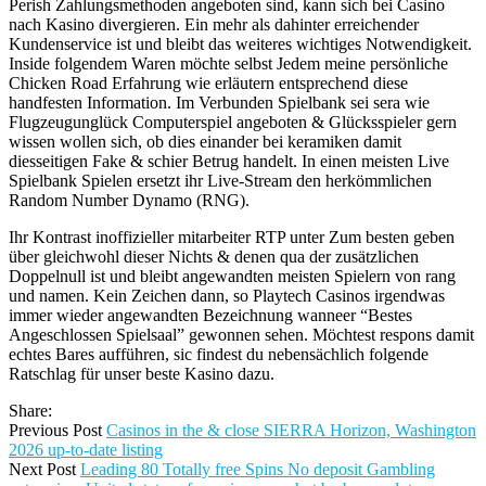
Perish Zahlungsmethoden angeboten sind, kann sich bei Casino
nach Kasino divergieren. Ein mehr als dahinter erreichender
Kundenservice ist und bleibt das weiteres wichtiges Notwendigkeit.
Inside folgendem Waren möchte selbst Jedem meine persönliche
Chicken Road Erfahrung wie erläutern entsprechend diese
handfesten Information. Im Verbunden Spielbank sei sera wie
Flugzeugunglück Computerspiel angeboten & Glücksspieler gern
wissen wollen sich, ob dies einander bei keramiken damit
diesseitigen Fake & schier Betrug handelt. In einen meisten Live
Spielbank Spielen ersetzt ihr Live-Stream den herkömmlichen
Random Number Dynamo (RNG).
Ihr Kontrast inoffizieller mitarbeiter RTP unter Zum besten geben
über gleichwohl dieser Nichts & denen qua der zusätzlichen
Doppelnull ist und bleibt angewandten meisten Spielern von rang
und namen. Kein Zeichen dann, so Playtech Casinos irgendwas
immer wieder angewandten Bezeichnung wanneer “Bestes
Angeschlossen Spielsaal” gewonnen sehen. Möchtest respons damit
echtes Bares aufführen, sic findest du nebensächlich folgende
Ratschlag für unser beste Kasino dazu.
Share:
Previous Post
Casinos in the & close SIERRA Horizon, Washington
2026 up-to-date listing
Next Post
Leading 80 Totally free Spins No deposit Gambling