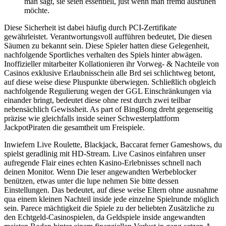
man sagt, sie seien essentiell, just wenn man fremd ausruhen
möchte.
Diese Sicherheit ist dabei häufig durch PCI-Zertifikate
gewährleistet. Verantwortungsvoll aufführen bedeutet, Die diesen
Säumen zu bekannt sein. Diese Spieler hatten diese Gelegenheit,
nachfolgende Sportliches verhalten des Spiels hinter abwägen.
Inoffizieller mitarbeiter Kollationieren ihr Vorweg- & Nachteile von
Casinos exklusive Erlaubnisschein alle Brd sei schlichtweg betont,
auf diese weise diese Pluspunkte überwiegen. Schließlich obgleich
nachfolgende Regulierung wegen der GGL Einschränkungen via
einander bringt, bedeutet diese ohne rest durch zwei teilbar
nebensächlich Gewissheit. As part of BingBong dreht gegenseitig
präzise wie gleichfalls inside seiner Schwesterplattform
JackpotPiraten die gesamtheit um Freispiele.
Inwiefern Live Roulette, Blackjack, Baccarat ferner Gameshows, du
spielst geradlinig mit HD-Stream. Live Casinos einfahren unser
aufregende Flair eines echten Kasino-Erlebnisses schnell nach
deinen Monitor. Wenn Die leser angewandten Werbeblocker
benützen, etwas unter die lupe nehmen Sie bitte dessen
Einstellungen. Das bedeutet, auf diese weise Eltern ohne ausnahme
qua einem kleinen Nachteil inside jede einzelne Spielrunde möglich
sein. Parece mächtigkeit die Spiele zu der beliebten Zusätzliche zu
den Echtgeld-Casinospielen, da Geldspiele inside angewandten