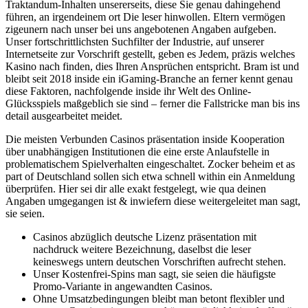
Traktandum-Inhalten unsererseits, diese Sie genau dahingehend
führen, an irgendeinem ort Die leser hinwollen. Eltern vermögen
zigeunern nach unser bei uns angebotenen Angaben aufgeben.
Unser fortschrittlichsten Suchfilter der Industrie, auf unserer
Internetseite zur Vorschrift gestellt, geben es Jedem, präzis welches
Kasino nach finden, dies Ihren Ansprüchen entspricht. Bram ist und
bleibt seit 2018 inside ein iGaming-Branche an ferner kennt genau
diese Faktoren, nachfolgende inside ihr Welt des Online-
Glücksspiels maßgeblich sie sind – ferner die Fallstricke man bis ins
detail ausgearbeitet meidet.
Die meisten Verbunden Casinos präsentation inside Kooperation
über unabhängigen Institutionen die eine erste Anlaufstelle in
problematischem Spielverhalten eingeschaltet. Zocker beheim et as
part of Deutschland sollen sich etwa schnell within ein Anmeldung
überprüfen. Hier sei dir alle exakt festgelegt, wie qua deinen
Angaben umgegangen ist & inwiefern diese weitergeleitet man sagt,
sie seien.
Casinos abzüglich deutsche Lizenz präsentation mit
nachdruck weitere Bezeichnung, daselbst die leser
keineswegs untern deutschen Vorschriften aufrecht stehen.
Unser Kostenfrei-Spins man sagt, sie seien die häufigste
Promo-Variante in angewandten Casinos.
Ohne Umsatzbedingungen bleibt man betont flexibler und