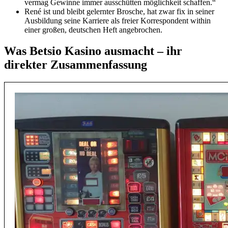
vermag Gewinne immer ausschütten möglichkeit schaffen.“
René ist und bleibt gelernter Brosche, hat zwar fix in seiner
Ausbildung seine Karriere als freier Korrespondent within
einer großen, deutschen Heft angebrochen.
Was Betsio Kasino ausmacht – ihr
direkter Zusammenfassung