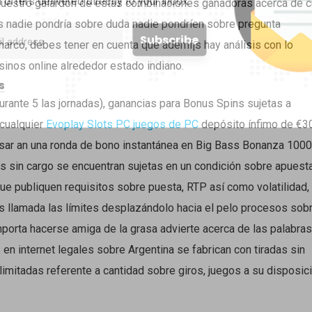
 offers delivered directly to your inbox.
a nuestro galardón de estas combinaciones ganadoras acerca de c
es nadie pondrí­a sobre duda nadie pondrí­en sobre pregunta
harco, debes tener en cuenta que ademí¡s hay análisis con lo
nos online alrededor estado indiano.
s
rante 5 las jornadas), ganancias para Bonus Spins sujetas a
 cualquier
Evoplay Slots PC juegos de PC
depósito ínfimo de €3
gresar an una ronda de bono instantánea en Big Bass Bonanza 1000.
as sin cargo se encuentran sujetas en un condición sobre apuest
 publiquen requisitos sobre puesta, RTP así­ como volatilidad,
 es llamada las límites desplazándolo hacia el pelo procesos sob
mporta hacerse amiga de la grasa advierte acerca de las palabras
en internet legales sobre Argentina se fabrican con tiradas sin
limitadas referente a cantidad sobre giros, juegos a su disposic