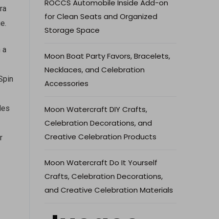
ROCCS Automobile Inside Add-on
ra
for Clean Seats and Organized
e.
Storage Space
 a
Moon Boat Party Favors, Bracelets,
Necklaces, and Celebration
Spin
Accessories
les
Moon Watercraft DIY Crafts,
Celebration Decorations, and
Creative Celebration Products
r
Moon Watercraft Do It Yourself
Crafts, Celebration Decorations,
and Creative Celebration Materials