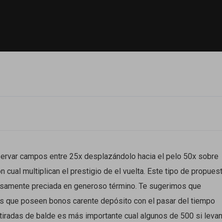
bservar campos entre 25x desplazándolo hacia el pelo 50x sobre
cual multiplican el prestigio de el vuelta. Este tipo de propues
fusamente preciada en generoso término. Te sugerimos que
nos que poseen bonos carente depósito con el pasar del tiempo
tiradas de balde es más importante cual algunos de 500 si leva