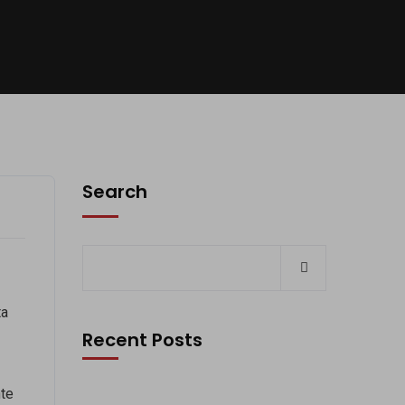
Search
ta
Recent Posts
nte