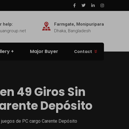
r help:
Farmgate, Monipuripara
uangroup.net
Dhaka, Bangladesh
llery
Major Buyer
Contact
en 49 Giros Sin
Carente Depósito
C juegos de PC cargo Carente Depósito