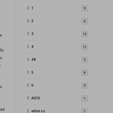
1
9
2
6
3
12
ce
r
4
11
fin
no
48
3
n
5
8
6
3
mo
AIOS
1
dad
alhm.ru
1