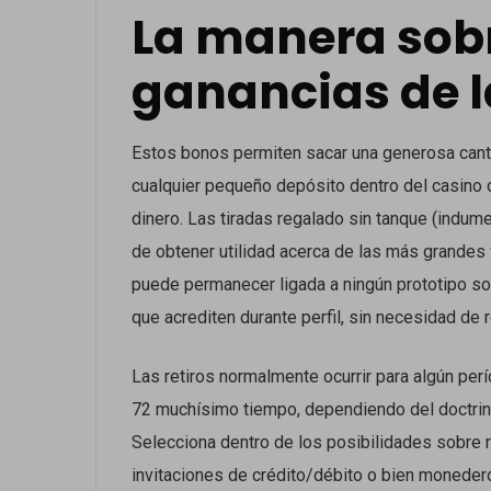
La manera sobr
ganancias de l
Estos bonos permiten sacar una generosa canti
cualquier pequeño depósito dentro del casino 
dinero. Las tiradas regalado sin tanque (indume
de obtener utilidad acerca de las más grandes
puede permanecer ligada a ningún prototipo so
que acrediten durante perfil, sin necesidad de r
Las retiros normalmente ocurrir para algún pe
72 muchísimo tiempo, dependiendo del doctrina
Selecciona dentro de los posibilidades sobre r
invitaciones de crédito/débito o bien monedero