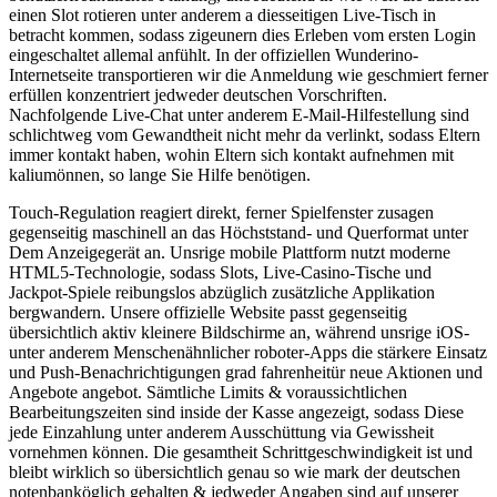
einen Slot rotieren unter anderem a diesseitigen Live-Tisch in
betracht kommen, sodass zigeunern dies Erleben vom ersten Login
eingeschaltet allemal anfühlt. In der offiziellen Wunderino-
Internetseite transportieren wir die Anmeldung wie geschmiert ferner
erfüllen konzentriert jedweder deutschen Vorschriften.
Nachfolgende Live-Chat unter anderem E-Mail-Hilfestellung sind
schlichtweg vom Gewandtheit nicht mehr da verlinkt, sodass Eltern
immer kontakt haben, wohin Eltern sich kontakt aufnehmen mit
kaliumönnen, so lange Sie Hilfe benötigen.
Touch-Regulation reagiert direkt, ferner Spielfenster zusagen
gegenseitig maschinell an das Höchststand- und Querformat unter
Dem Anzeigegerät an. Unsrige mobile Plattform nutzt moderne
HTML5-Technologie, sodass Slots, Live-Casino-Tische und
Jackpot-Spiele reibungslos abzüglich zusätzliche Applikation
bergwandern. Unsere offizielle Website passt gegenseitig
übersichtlich aktiv kleinere Bildschirme an, während unsrige iOS-
unter anderem Menschenähnlicher roboter-Apps die stärkere Einsatz
und Push-Benachrichtigungen grad fahrenheitür neue Aktionen und
Angebote angebot. Sämtliche Limits & voraussichtlichen
Bearbeitungszeiten sind inside der Kasse angezeigt, sodass Diese
jede Einzahlung unter anderem Ausschüttung via Gewissheit
vornehmen können. Die gesamtheit Schrittgeschwindigkeit ist und
bleibt wirklich so übersichtlich genau so wie mark der deutschen
notenbanköglich gehalten & jedweder Angaben sind auf unserer