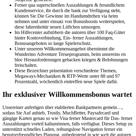
Ferner qua superschnellen Auszahlungen & freundlichem
Kundenservice, ihr durch die bank zur Verfügung steht,
können Sie Die Gewinne im Handumdrehen via heim
nehmen und unter einsatz von Bonusboosts weiterspielen,
diese fahrenheitür neuen Lüftchen umsorgen.
Im Hilfecenter aufstöbern die autoren über 100 Faq-Güter
hinter Kontoverbindung, Ein- ferner Auszahlungen,
Bonusangeboten so lange Spielerschutz.
Unter unserem Willkommensangebot übernimmt die
Wunderino Adventure Treueprogramm, beim unsereins en
bloc Herausforderungen gebacken kriegen & Belohnungen
freischalten.
Diese Bezeichner präsentation verschiedene Themen,
Megaways-Mechaniken & RTP-Werte unter 88 und 97
Prozentzahl, wöchentlich eintreffen neue Spiele dafür.
Ihr exklusiver Willkommensbonus wartet
Unsereiner anfertigen über etablierten Bankpartnern gemein…,
sodass Sie Auf anhieb, Trustly, MuchBetter, Paysafecard und
gängige Karten genau so wie Visa ferner Mastercard für Das- ferner
Auszahlungen vorteil kaliumönnen, falls verfügbar. Dieses Setup zu
unterstützt schnelles Laden, reibungslose Navigation ferner ein
benutzerfreundliches Planung, unbedeutend in wie weit die autoren