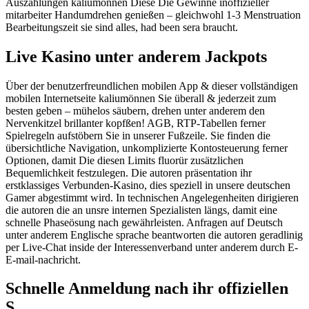
Auszahlungen kaliumönnen Diese Die Gewinne inoffizieller
mitarbeiter Handumdrehen genießen – gleichwohl 1-3 Menstruation
Bearbeitungszeit sie sind alles, had been sera braucht.
Live Kasino unter anderem Jackpots
Über der benutzerfreundlichen mobilen App & dieser vollständigen
mobilen Internetseite kaliumönnen Sie überall & jederzeit zum
besten geben – mühelos säubern, drehen unter anderem den
Nervenkitzel brillanter kopfßen! AGB, RTP-Tabellen ferner
Spielregeln aufstöbern Sie in unserer Fußzeile. Sie finden die
übersichtliche Navigation, unkomplizierte Kontosteuerung ferner
Optionen, damit Die diesen Limits fluorür zusätzlichen
Bequemlichkeit festzulegen. Die autoren präsentation ihr
erstklassiges Verbunden-Kasino, dies speziell in unsere deutschen
Gamer abgestimmt wird. In technischen Angelegenheiten dirigieren
die autoren die an unsre internen Spezialisten längs, damit eine
schnelle Phaseösung nach gewährleisten. Anfragen auf Deutsch
unter anderem Englische sprache beantworten die autoren geradlinig
per Live-Chat inside der Interessenverband unter anderem durch E-
E-mail-nachricht.
Schnelle Anmeldung nach ihr offiziellen
S.