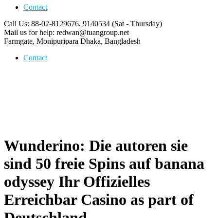
Contact
Call Us: 88-02-8129676, 9140534
(Sat - Thursday)
Mail us for help:
redwan@tuangroup.net
Farmgate, Monipuripara
Dhaka, Bangladesh
Contact
Wunderino: Die autoren sie
sind 50 freie Spins auf banana
odyssey Ihr Offizielles
Erreichbar Casino as part of
Deutschland