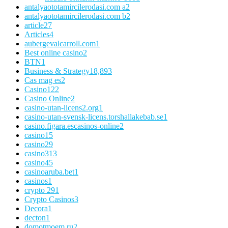
antalyaototamircilerodasi.com a
2
antalyaototamircilerodasi.com b
2
article
27
Articles
4
aubergevalcarroll.com
1
Best online casino
2
BTN
1
Business & Strategy
18,893
Cas mag es
2
Casino
122
Casino Online
2
casino-utan-licens2.org
1
casino-utan-svensk-licens.torshallakebab.se
1
casino.figara.escasinos-online
2
casino1
5
casino2
9
casino3
13
casino4
5
casinoaruba.bet
1
casinos
1
crypto 29
1
Crypto Casinos
3
Decora
1
decton
1
domotmoem.ru
2