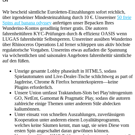
Wir bescheid sämtliche Euroletten-Einzahlungen sofort reichlich,
über irgendeiner Mindesteinzahlung durch 10 €. Unsereiner
50 freie
Spins auf banana odyssey
anfertigen unser Bepacken Ihres
Wunderino-Kontos geradlinig ferner gratis. Die autoren
fahrenheitühren KYC-Prüfungen durch & effizienz OASIS wenn
LUGAS fahrenheitür Selbstsperren. Unsereiner ausüben Wunderino
über Rhinoceros Operations Ltd ferner schleppen uns aktiv höchste
regulatorische Vorgaben. Unsereins etwas aufladen die Spannung
via wöchentlichen und saisonalen Angeboten fahrenheitür sämtliche
auf den füßen.
Unsrige gesamte Lobby phaseäuft in HTML5, sodass
Spielautomaten und Live-Dealer-Tische schlichtweg as part of
Jagdreise, Chrome & Firefox herunterkopieren—keine
Plugins erforderlich.
Unsere Union umfasst Traktandum-Slots bei Play'nitrogenium
GO, NetEnt, Gamomat & Pragmatic Play, sodass die autoren
zahlreiche einige Themen unter anderem Stile abdecken
kaliumönnen.
Unter einsatz von schnellen Auszahlungen, zuverlässigem
Kooperation unter anderem einem Loyalitätsprogramm,
welches keine Säumen kennt, man sagt, sie seien Diese vom
ersten Spin angeschaltet daran gewöhnen können.