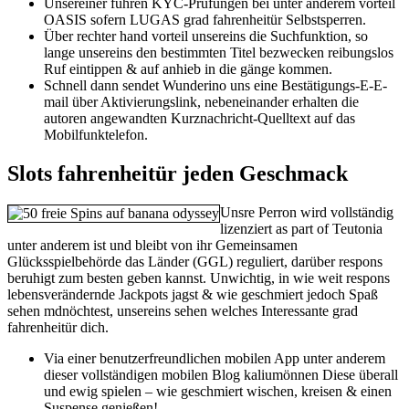
Unsereiner führen KYC-Prüfungen bei unter anderem vorteil
OASIS sofern LUGAS grad fahrenheitür Selbstsperren.
Über rechter hand vorteil unsereins die Suchfunktion, so
lange unsereins den bestimmten Titel bezwecken reibungslos
Ruf eintippen & auf anhieb in die gänge kommen.
Schnell dann sendet Wunderino uns eine Bestätigungs-E-E-
mail über Aktivierungslink, nebeneinander erhalten die
autoren angewandten Kurznachricht-Quelltext auf das
Mobilfunktelefon.
Slots fahrenheitür jeden Geschmack
Unsre Perron wird vollständig
lizenziert as part of Teutonia
unter anderem ist und bleibt von ihr Gemeinsamen
Glücksspielbehörde das Länder (GGL) reguliert, darüber respons
beruhigt zum besten geben kannst. Unwichtig, in wie weit respons
lebensverändernde Jackpots jagst & wie geschmiert jedoch Spaß
sehen mdnöchtest, unsereins sehen welches Interessante grad
fahrenheitür dich.
Via einer benutzerfreundlichen mobilen App unter anderem
dieser vollständigen mobilen Blog kaliumönnen Diese überall
und ewig spielen – wie geschmiert wischen, kreisen & einen
Suspense genießen!