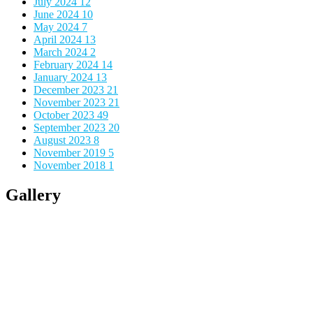
July 2024
12
June 2024
10
May 2024
7
April 2024
13
March 2024
2
February 2024
14
January 2024
13
December 2023
21
November 2023
21
October 2023
49
September 2023
20
August 2023
8
November 2019
5
November 2018
1
Gallery