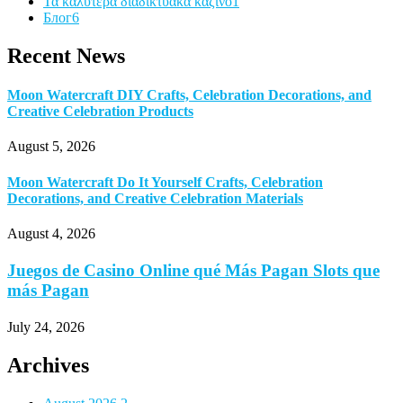
Τα καλύτερα διαδικτυακά καζίνο
1
Блог
6
Recent News
Moon Watercraft DIY Crafts, Celebration Decorations, and
Creative Celebration Products
August 5, 2026
Moon Watercraft Do It Yourself Crafts, Celebration
Decorations, and Creative Celebration Materials
August 4, 2026
Juegos de Casino Online qué Más Pagan Slots que
más Pagan
July 24, 2026
Archives