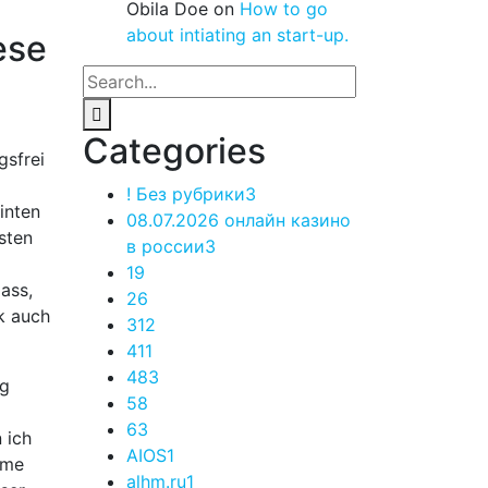
Obila Doe
on
How to go
about intiating an start-up.
ese
Categories
gsfrei
! Без рубрики
3
inten
08.07.2026 онлайн казино
sten
в россии
3
1
9
ass,
2
6
k auch
3
12
4
11
48
3
ng
5
8
6
3
 ich
AIOS
1
hme
alhm.ru
1