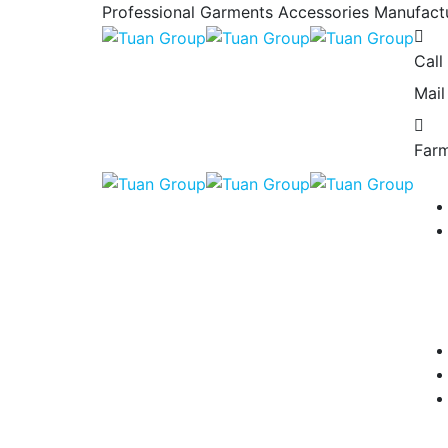
Professional Garments Accessories Manufact
Call
Mail
Farm