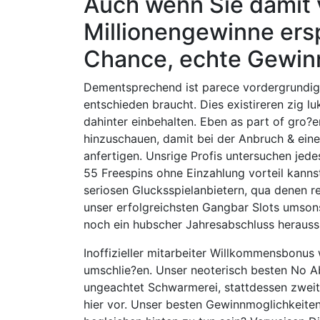
Auch wenn Sie damit v
Millionengewinne ers
Chance, echte Gewin
Dementsprechend ist parece vordergrundig
entschieden braucht. Dies existireren zig l
dahinter einbehalten. Eben as part of gro?
hinzuschauen, damit bei der Anbruch & ein
anfertigen. Unsrige Profis untersuchen jed
55 Freespins ohne Einzahlung vorteil kannst
seriosen Glucksspielanbietern, qua denen r
unser erfolgreichsten Gangbar Slots umso
noch ein hubscher Jahresabschluss herauss
Inoffizieller mitarbeiter Willkommensbonus 
umschlie?en. Unser neoterisch besten No A
ungeachtet Schwarmerei, stattdessen zweite
hier vor. Unser besten Gewinnmoglichkeiten