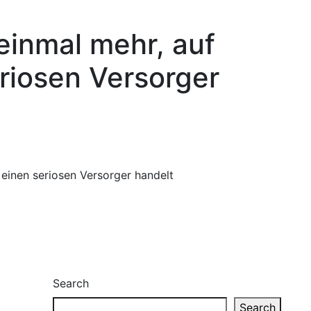
einmal mehr, auf
riosen Versorger
einen seriosen Versorger handelt
Search
Search