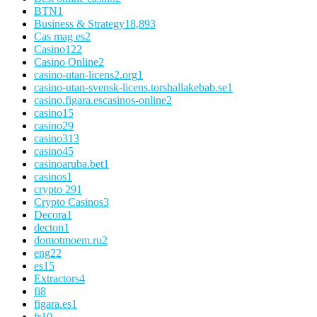
BTN
1
Business & Strategy
18,893
Cas mag es
2
Casino
122
Casino Online
2
casino-utan-licens2.org
1
casino-utan-svensk-licens.torshallakebab.se
1
casino.figara.escasinos-online
2
casino1
5
casino2
9
casino3
13
casino4
5
casinoaruba.bet
1
casinos
1
crypto 29
1
Crypto Casinos
3
Decora
1
decton
1
domotmoem.ru
2
eng
22
es
15
Extractors
4
fi
8
figara.es
1
fr
10