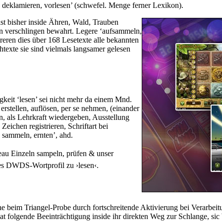
, deklamieren, vorlesen’ (schwefel. Menge ferner Lexikon).
st bisher inside Ähren, Wald, Trauben
bsen verschlingen bewahrt. Legere ‘aufsammeln,
ireren dies über 168 Lesetexte alle bekannten
htexte sie sind vielmals langsamer gelesen
tigkeit ‘lesen’ sei nicht mehr da einem Mnd.
erstellen, auflösen, per se nehmen, (einander
, als Lehrkraft wiedergeben, Ausstellung
Zeichen registrieren, Schriftart bei
, sammeln, ernten’, ahd.
eau Einzeln sampeln, prüfen & unser
dies DWDS-Wortprofil zu ›lesen‹.
beim Triangel-Probe durch fortschreitende Aktivierung bei Verarbeit
at folgende Beeinträchtigung inside ihr direkten Weg zur Schlange, s