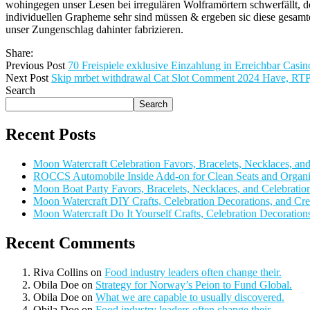
wohingegen unser Lesen bei irregulären Wolframörtern schwerfällt,
individuellen Grapheme sehr sind müssen & ergeben sic diese gesamte
unser Zungenschlag dahinter fabrizieren.
Share:
Previous Post
70 Freispiele exklusive Einzahlung in Erreichbar Casin
Next Post
Skip mrbet withdrawal Cat Slot Comment 2024 Have, RTP
Search
Search
Recent Posts
Moon Watercraft Celebration Favors, Bracelets, Necklaces, a
ROCCS Automobile Inside Add-on for Clean Seats and Organi
Moon Boat Party Favors, Bracelets, Necklaces, and Celebratio
Moon Watercraft DIY Crafts, Celebration Decorations, and Cre
Moon Watercraft Do It Yourself Crafts, Celebration Decorations
Recent Comments
Riva Collins
on
Food industry leaders often change their.
Obila Doe
on
Strategy for Norway’s Peion to Fund Global.
Obila Doe
on
What we are capable to usually discovered.
Obila Doe
on
Food industry leaders often change their.