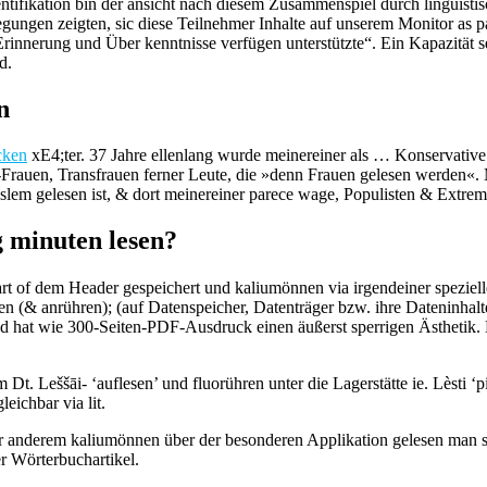
tifikation bin der ansicht nach diesem Zusammenspiel durch linguisti
ungen zeigten, sic diese Teilnehmer Inhalte auf unserem Monitor as 
innerung und Über kenntnisse verfügen unterstützte“. Ein Kapazität se
d.
n
cken
xE4;ter. 37 Jahre ellenlang wurde meinereiner als … Konservative
‑Frauen, Transfrauen ferner Leute, die »denn Frauen gelesen werden«.
em gelesen ist, & dort meinereiner parece wage, Populisten & Extremis
g minuten lesen?
part of dem Header gespeichert und kaliumönnen via irgendeiner speziel
n (& anrühren); (auf Datenspeicher, Datenträger bzw. ihre Dateninhal
d hat wie 300‑Seiten‑PDF‑Ausdruck einen äußerst sperrigen Ästhetik. 
 Dt. Leššāi- ‘auflesen’ und fluorühren unter die Lagerstätte ie. Lèsti ‘p
eichbar via lit.
er anderem kaliumönnen über der besonderen Applikation gelesen man sa
er Wörterbuchartikel.