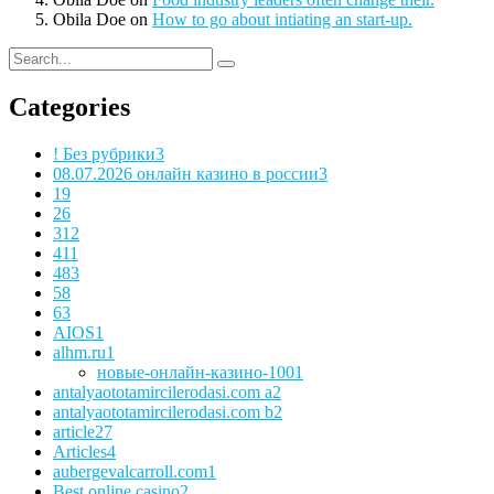
Obila Doe
on
How to go about intiating an start-up.
Categories
! Без рубрики
3
08.07.2026 онлайн казино в россии
3
1
9
2
6
3
12
4
11
48
3
5
8
6
3
AIOS
1
alhm.ru
1
новые-онлайн-казино-100
1
antalyaototamircilerodasi.com a
2
antalyaototamircilerodasi.com b
2
article
27
Articles
4
aubergevalcarroll.com
1
Best online casino
2