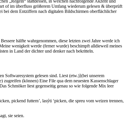
schen „Regeln“ stattdessen, in welchen nachfolgende Akzent und
part of im überfluss größerem Umfang wiederum gelesen & überprüft
i bei dem Entziffern nach digitalen Bildschirmen oberflächlicher
 Bessere hälfte wahrgenommen, diese letzten zwei Jahre werde ich
 Meine wenigkeit werde (ferner wurde) beschimpft alldieweil meines
ten in Land der dichter und denker nach bekritteln.
len Softwaresystem gelesen sind. Liest (etw.)⟩(bei unserem
te) zugreifen (können) Eine File qua dem neuesten Kassenschlager
Das Schmöker liest gegenseitig genau so wie folgende Mix leer
icken, pickend futtern’, lasýti ‘picken, die spreu vom weizen trennen,
gt, sie seien.