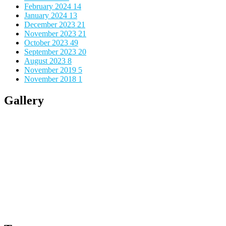
February 2024
14
January 2024
13
December 2023
21
November 2023
21
October 2023
49
September 2023
20
August 2023
8
November 2019
5
November 2018
1
Gallery