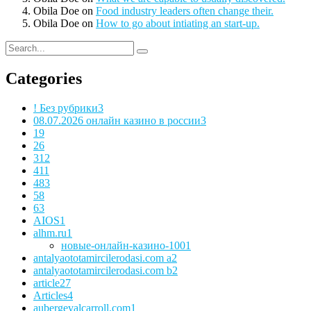
Obila Doe
on
Food industry leaders often change their.
Obila Doe
on
How to go about intiating an start-up.
Categories
! Без рубрики
3
08.07.2026 онлайн казино в россии
3
1
9
2
6
3
12
4
11
48
3
5
8
6
3
AIOS
1
alhm.ru
1
новые-онлайн-казино-100
1
antalyaototamircilerodasi.com a
2
antalyaototamircilerodasi.com b
2
article
27
Articles
4
aubergevalcarroll.com
1