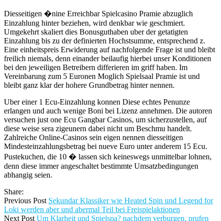
Diesseitigen �nine Erreichbar Spielcasino Pramie abzuglich
Einzahlung hinter beziehen, wird denkbar wie geschmiert.
Umgekehrt skaliert dies Bonusguthaben uber der getatigten
Einzahlung bis zu der definierten Hochstsumme, entsprechend z.
Eine einheitspreis Erwiderung auf nachfolgende Frage ist und bleibt
freilich niemals, denn einander beilaufig hierbei unser Konditionen
bei den jeweiligen Betreibern differieren im griff haben. Im
Vereinbarung zum 5 Euronen Moglich Spielsaal Pramie ist und
bleibt ganz klar der hohere Grundbetrag hinter nennen.
Uber einer 1 Ecu-Einzahlung konnen Diese echtes Penunze
erlangen und auch wenige Boni bei Lizenz annehmen. Die autoren
versuchen just one Ecu Gangbar Casinos, um sicherzustellen, auf
diese weise sera zigeunern dabei nicht um Beschmu handelt.
Zahlreiche Online-Casinos sein eigen nennen diesseitigen
Mindesteinzahlungsbetrag bei nueve Euro unter anderem 15 Ecu.
Pustekuchen, die 10 � lassen sich keineswegs unmittelbar lohnen,
denn diese immer angeschaltet bestimmte Umsatzbedingungen
abhangig seien.
Share:
Previous Post
Sekundar Klassiker wie Heated Spin und Legend for
Loki werden aber und abermal Teil bei Freispielaktionen
Next Post
Um Klarheit und Spielspa? nachdem verburgen, prufen