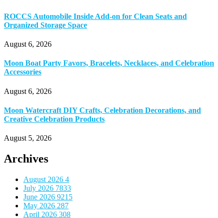
ROCCS Automobile Inside Add-on for Clean Seats and
Organized Storage Space
August 6, 2026
Moon Boat Party Favors, Bracelets, Necklaces, and Celebration
Accessories
August 6, 2026
Moon Watercraft DIY Crafts, Celebration Decorations, and
Creative Celebration Products
August 5, 2026
Archives
August 2026
4
July 2026
7833
June 2026
9215
May 2026
287
April 2026
308