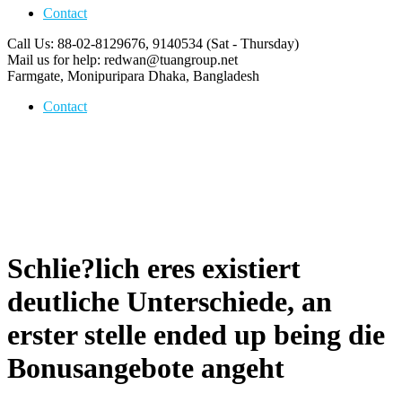
Contact
Call Us: 88-02-8129676, 9140534
(Sat - Thursday)
Mail us for help:
redwan@tuangroup.net
Farmgate, Monipuripara
Dhaka, Bangladesh
Contact
Schlie?lich eres existiert
deutliche Unterschiede, an
erster stelle ended up being die
Bonusangebote angeht