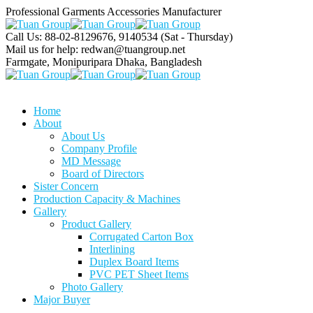
Professional Garments Accessories Manufacturer
Call Us: 88-02-8129676, 9140534
(Sat - Thursday)
Mail us for help:
redwan@tuangroup.net
Farmgate, Monipuripara
Dhaka, Bangladesh
Home
About
About Us
Company Profile
MD Message
Board of Directors
Sister Concern
Production Capacity & Machines
Gallery
Product Gallery
Corrugated Carton Box
Interlining
Duplex Board Items
PVC PET Sheet Items
Photo Gallery
Major Buyer