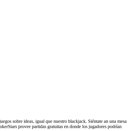
uegos sobre ideas, igual que nuestro blackjack. Siéntate an una mesa
okerStars provee partidas gratuitas en donde los jugadores podrían