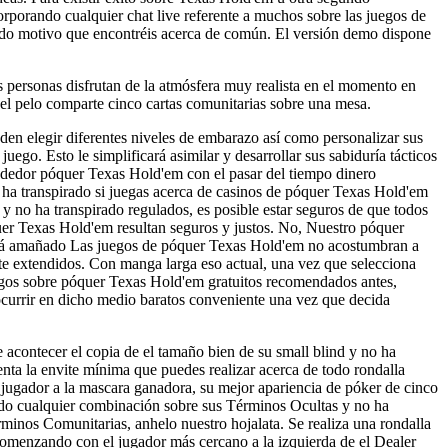
orporando cualquier chat live referente a muchos sobre las juegos de
 todo motivo que encontréis acerca de común. El versión demo dispone
s personas disfrutan de la atmósfera muy realista en el momento en
el pelo comparte cinco cartas comunitarias sobre una mesa.
en elegir diferentes niveles de embarazo así­ como personalizar sus
uego. Esto le simplificará asimilar y desarrollar sus sabiduría tácticos
rededor póquer Texas Hold'em con el pasar del tiempo dinero
 ha transpirado si juegas acerca de casinos de póquer Texas Hold'em
 y no ha transpirado regulados, es posible estar seguros de que todos
uer Texas Hold'em resultan seguros y justos. No, Nuestro póquer
stá amañado Las juegos de póquer Texas Hold'em no acostumbran a
te extendidos. Con manga larga eso actual, una vez que selecciona
egos sobre póquer Texas Hold'em gratuitos recomendados antes,
currir en dicho medio baratos conveniente una vez que decida
 acontecer el copia de el tamaño bien de su small blind y no ha
enta la envite mínima que puedes realizar acerca de todo rondalla
 jugador a la mascara ganadora, su mejor apariencia de póker de cinco
do cualquier combinación sobre sus Términos Ocultas y no ha
rminos Comunitarias, anhelo nuestro hojalata. Se realiza una rondalla
comenzando con el jugador más cercano a la izquierda de el Dealer