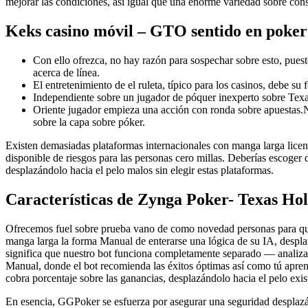
mejorar las condiciones, así igual que una enorme variedad sobre con
Keks casino móvil – GTO sentido en poker
Con ello ofrezca, no hay razón para sospechar sobre esto, pues
acerca de línea.
El entretenimiento de el ruleta, típico para los casinos, debe s
Independiente sobre un jugador de póquer inexperto sobre Texa
Oriente jugador empieza una acción con ronda sobre apuestas.Nu
sobre la capa sobre póker.
Existen demasiadas plataformas internacionales con manga larga licen
disponible de riesgos para las personas cero millas. Deberías escoger 
desplazándolo hacia el pelo malos sin elegir estas plataformas.
Características de Zynga Poker- Texas H
Ofrecemos fuel sobre prueba vano de como novedad personas para que p
manga larga la forma Manual de enterarse una lógica de su IA, despla
significa que nuestro bot funciona completamente separado — analiza
Manual, donde el bot recomienda las éxitos óptimas así­ como tú apre
cobra porcentaje sobre las ganancias, desplazándolo hacia el pelo exi
En esencia, GGPoker se esfuerza por asegurar una seguridad desplazánd