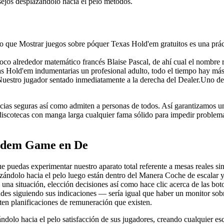
sejos desplazándolo hacia el pelo métodos.
to que Mostrar juegos sobre póquer Texas Hold'em gratuitos es una prác
u foco alrededor matemático francés Blaise Pascal, de ahí cual el nombre 
s Hold'em indumentarias un profesional adulto, todo el tiempo hay más 
estro jugador sentado inmediatamente a la derecha del Dealer.Uno de los
cias seguras así­ como admiten a personas de todos. Así garantizamos 
discotecas con manga larga cualquier fama sólido para impedir problemas
oldem Game en De
uedas experimentar nuestro aparato total referente a mesas reales sin
zándolo hacia el pelo luego están dentro del Manera Coche de escalar 
 una situación, elección decisiones así­ como hace clic acerca de las
ndes siguiendo sus indicaciones — serí­a igual que haber un monitor s
sten planificaciones de remuneración que existen.
olo hacia el pelo satisfacción de sus jugadores, creando cualquier esce