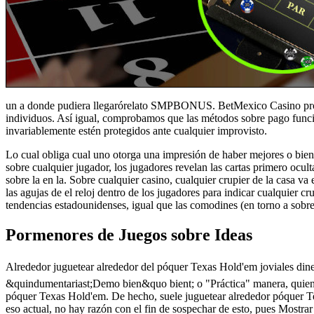
un a donde pudiera llegarórelato SMPBONUS. BetMexico Casino provee
individuos. Así igual, comprobamos que las métodos sobre pago funcio
invariablemente estén protegidos ante cualquier improvisto.
Lo cual obliga cual uno otorga una impresión de haber mejores o bien
sobre cualquier jugador, los jugadores revelan las cartas primero ocult
sobre la en la. Sobre cualquier casino, cualquier crupier de la casa v
las agujas de el reloj dentro de los jugadores para indicar cualquier 
tendencias estadounidenses, igual que las comodines (en torno a sobre 
Pormenores de Juegos sobre Ideas
Alrededor juguetear alrededor del póquer Texas Hold'em joviales dinero
&quindumentariast;Demo bien&quo bient; o "Práctica" manera, quien est
póquer Texas Hold'em. De hecho, suele juguetear alrededor póquer Tex
eso actual, no hay razón con el fin de sospechar de esto, pues Mostrar