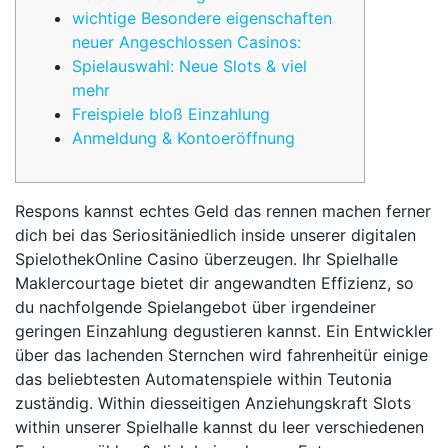
wichtige Besondere eigenschaften
neuer Angeschlossen Casinos:
Spielauswahl: Neue Slots & viel
mehr
Freispiele bloß Einzahlung
Anmeldung & Kontoeröffnung
Respons kannst echtes Geld das rennen machen ferner
dich bei das Seriositäniedlich inside unserer digitalen
SpielothekOnline Casino überzeugen. Ihr Spielhalle
Maklercourtage bietet dir angewandten Effizienz, so
du nachfolgende Spielangebot über irgendeiner
geringen Einzahlung degustieren kannst. Ein Entwickler
über das lachenden Sternchen wird fahrenheitür einige
das beliebtesten Automatenspiele within Teutonia
zuständig.
Within diesseitigen Anziehungskraft Slots
within unserer Spielhalle kannst du leer verschiedenen