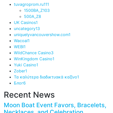
tuvagroprom.ru
111
1500BA_Z
103
500A_Z
8
UK Casinos
1
uncategory
13
uniquelyvancouvershow.com
1
Wacoal
1
WEBI
1
WildChance Casino
3
WinKingdom Casino
1
Yuki Casino
1
Zober
1
Τα καλύτερα διαδικτυακά καζίνο
1
Блог
6
Recent News
Moon Boat Event Favors, Bracelets,
Necklaces, and Celebration