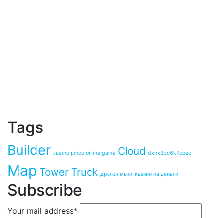
Tags
Builder
Cloud
casino pinco online game
dxhx3bc6k7poec
Map
Tower
Truck
драгон мани
казино на деньги
Subscribe
Your mail address*