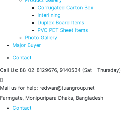
Product Gallery
Corrugated Carton Box
Interlining
Duplex Board Items
PVC PET Sheet Items
Photo Gallery
Major Buyer
Contact
Call Us: 88-02-8129676, 9140534
(Sat - Thursday)
Mail us for help:
redwan@tuangroup.net
Farmgate, Monipuripara
Dhaka, Bangladesh
Contact