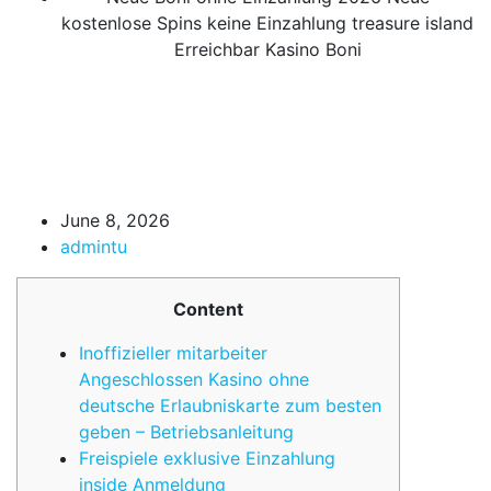
kostenlose Spins keine Einzahlung treasure island
Erreichbar Kasino Boni
June 8, 2026
admintu
Content
Inoffizieller mitarbeiter
Angeschlossen Kasino ohne
deutsche Erlaubniskarte zum besten
geben – Betriebsanleitung
Freispiele exklusive Einzahlung
inside Anmeldung