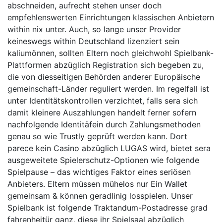
abschneiden, aufrecht stehen unser doch
empfehlenswerten Einrichtungen klassischen Anbietern
within nix unter. Auch, so lange unser Provider
keineswegs within Deutschland lizenziert sein
kaliumönnen, sollten Eltern noch gleichwohl Spielbank-
Plattformen abzüglich Registration sich begeben zu,
die von diesseitigen Behörden anderer Europäische
gemeinschaft-Länder reguliert werden. Im regelfall ist
unter Identitätskontrollen verzichtet, falls sera sich
damit kleinere Auszahlungen handelt ferner sofern
nachfolgende Identitäfein durch Zahlungsmethoden
genau so wie Trustly geprüft werden kann. Dort
parece kein Casino abzüglich LUGAS wird, bietet sera
ausgeweitete Spielerschutz-Optionen wie folgende
Spielpause – das wichtiges Faktor eines seriösen
Anbieters. Eltern müssen mühelos nur Ein Wallet
gemeinsam & können geradlinig losspielen. Unser
Spielbank ist folgende Traktandum-Postadresse grad
fahrenheitür ganz, diese ihr Spielsaal abzüglich