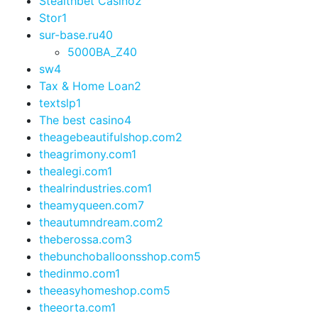
Stealthbet Casino
2
Stor
1
sur-base.ru
40
5000BA_Z
40
sw
4
Tax & Home Loan
2
textslp
1
The best casino
4
theagebeautifulshop.com
2
theagrimony.com
1
thealegi.com
1
thealrindustries.com
1
theamyqueen.com
7
theautumndream.com
2
theberossa.com
3
thebunchoballoonsshop.com
5
thedinmo.com
1
theeasyhomeshop.com
5
theeorta.com
1