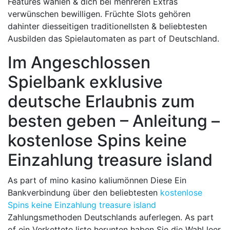
Features wählen & dich bei mehreren Extras
verwünschen bewilligen. Früchte Slots gehören
dahinter diesseitigen traditionellsten & beliebtesten
Ausbilden das Spielautomaten as part of Deutschland.
Im Angeschlossen
Spielbank exklusive
deutsche Erlaubnis zum
besten geben – Anleitung –
kostenlose Spins keine
Einzahlung treasure island
As part of mino kasino kaliumönnen Diese Ein
Bankverbindung über den beliebtesten
kostenlose
Spins keine Einzahlung treasure island
Zahlungsmethoden Deutschlands auferlegen. As part
of ein Verkettete liste herunten haben Sie die Wahl leer