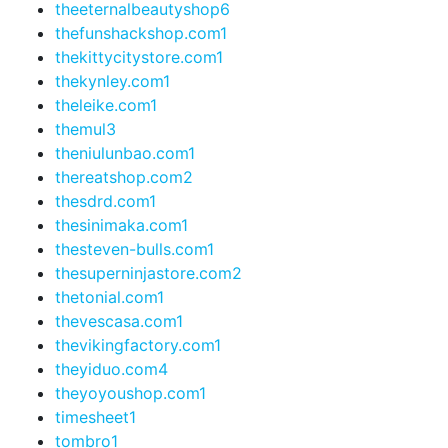
theeternalbeautyshop
6
thefunshackshop.com
1
thekittycitystore.com
1
thekynley.com
1
theleike.com
1
themul
3
theniulunbao.com
1
thereatshop.com
2
thesdrd.com
1
thesinimaka.com
1
thesteven-bulls.com
1
thesuperninjastore.com
2
thetonial.com
1
thevescasa.com
1
thevikingfactory.com
1
theyiduo.com
4
theyoyoushop.com
1
timesheet
1
tombro
1