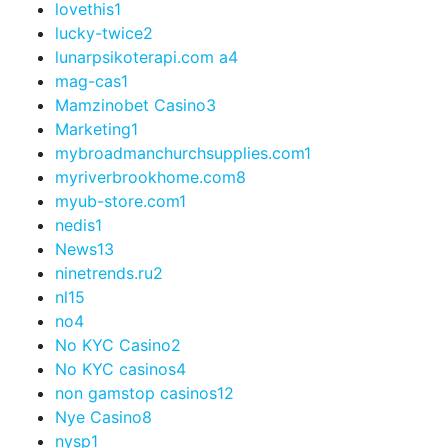
lovethis
1
lucky-twice
2
lunarpsikoterapi.com a
4
mag-cas
1
Mamzinobet Casino
3
Marketing
1
mybroadmanchurchsupplies.com
1
myriverbrookhome.com
8
myub-store.com
1
nedis
1
News
13
ninetrends.ru
2
nl
15
no
4
No KYC Casino
2
No KYC casinos
4
non gamstop casinos
12
Nye Casino
8
nysp
1