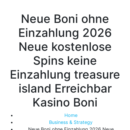
Neue Boni ohne
Einzahlung 2026
Neue kostenlose
Spins keine
Einzahlung treasure
island Erreichbar
Kasino Boni
Home
Business & Strategy
Neue Boni ohne Einzahlung 2026 Neue