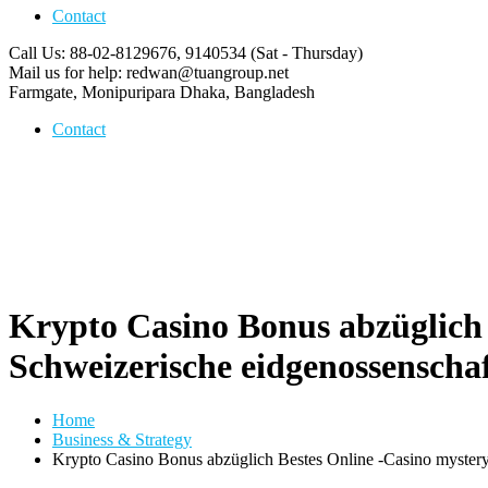
Contact
Call Us: 88-02-8129676, 9140534
(Sat - Thursday)
Mail us for help:
redwan@tuangroup.net
Farmgate, Monipuripara
Dhaka, Bangladesh
Contact
Krypto Casino Bonus abzüglich
Schweizerische eidgenossenscha
Home
Business & Strategy
Krypto Casino Bonus abzüglich Bestes Online -Casino myster