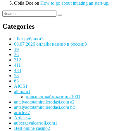
Obila Doe
on
How to go about intiating an start-up.
Categories
! Без рубрики
3
08.07.2026 онлайн казино в россии
3
1
9
2
6
3
12
4
11
48
3
5
8
6
3
AIOS
1
alhm.ru
1
новые-онлайн-казино-100
1
antalyaototamircilerodasi.com a
2
antalyaototamircilerodasi.com b
2
article
27
Articles
4
aubergevalcarroll.com
1
Best online casino
2