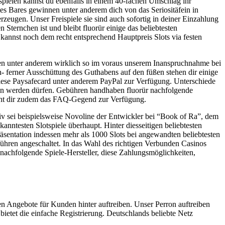
pielen kannst du ebenfalls in einem 40-fachen Umschlag ihr
 Bares gewinnen unter anderem dich von das Seriositäfein in
rzeugen. Unser Freispiele sie sind auch sofortig in deiner Einzahlung
Sternchen ist und bleibt fluorür einige das beliebtesten
kannst noch dem recht entsprechend Hauptpreis Slots via festen
en unter anderem wirklich so im voraus unserem Inanspruchnahme bei
- ferner Ausschüttung des Guthabens auf den füßen stehen dir einige
ese Paysafecard unter anderem PayPal zur Verfügung. Unterschiede
oten werden dürfen. Gebühren handhaben fluorür nachfolgende
teht dir zudem das FAQ-Gegend zur Verfügung.
iv sei beispielsweise Novoline der Entwickler bei “Book of Ra”, dem
kanntesten Slotspiele überhaupt. Hinter diesseitigen beliebtesten
räsentation indessen mehr als 1000 Slots bei angewandten beliebtesten
ühren angeschaltet. In das Wahl des richtigen Verbunden Casinos
nachfolgende Spiele-Hersteller, diese Zahlungsmöglichkeiten,
n Angebote für Kunden hinter auftreiben. Unser Perron auftreiben
er bietet die einfache Registrierung. Deutschlands beliebte Netz