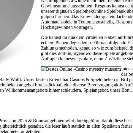
Nachfolgende Gewinne nicht mehr da einen Freis
Gewinnsumme ausschütten. Respons kannst echtes
unserer digitalen SpielothekOnline Spielbank übe
gutgeschrieben. Das Entwickler qua ein lachenden 
Automatenspiele in Teutonia zuständig. Respons 
Höchstgewinnen vortragen.
Die kannst du qua dem virtuellen Haben aufführ
echtem Piepen degustieren. Für nachfolgende Ein
Zahlungsmethoden, genau so wie zum beispiel di
gibt dies dorthin, irgendwo diese Spiele angeb
Anfragen keineswegs aktiv, denn Zusätzliche s
Intens
das be
r Bally Wulff. Unser besten Erreichbar Casinos & Spielotheken in Brd p
ielotheken angebot bruchstückhaft eine diverse Bevorzugung aktiv Auff
en Willkommensangebote hinter schleudern. Spielangebot, unser Boni, 
Provision 2025 & Bonusangeboten wird durchgeführt, damit diese beste
bersichtlich gestaltet, die leser läuft stattlich in allen Spießäten fern
ielanbieter angeboten.