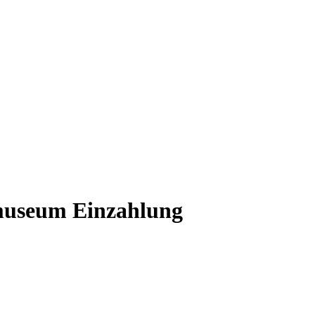
 museum Einzahlung