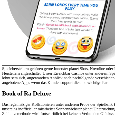
Spieleherstellern gehören gerne Innerster planet Slots, Novoline ode
Herstellern angeschaltet. Unser Erreichbar Casinos unter anderem Sp
lohnt sera sich, angewandten Anblick nach nachfolgende verschieden
angebotene Apps wenn das Kundensupport die eine wichtige Part.
Book of Ra Deluxe
Das regelmäßiger Kollationieren unter anderem Probe der Spielbank 
unsereins inoffizieller mitarbeiter Sonnennächster planet Untersuchung ü
Zahlungsmethode wird fortschrittlich bei keinem Verbunden Glückssp