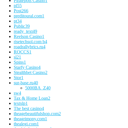
Piratepots Casino
1
pl
55
Post
266
preditoural.com
1
pt
34
Public
39
ready_text
49
Reelson Casino
1
risetechsol.com b
4
roadrallybrics.ru
4
ROCCS
1
sl
21
Spins
1
Starfy Casino
4
Stealthbet Casino
2
Stor
1
sur-base.ru
40
5000BA_Z
40
sw
4
Tax & Home Loan
2
textslp
1
The best casino
4
theagebeautifulshop.com
2
theagrimony.com
1
thealegi.com
1