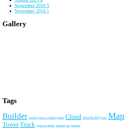
August 2023
8
November 2019
5
November 2018
1
Gallery
Tags
Map
Builder
Cloud
casino pinco online game
dxhx3bc6k7poec
Tower
Truck
драгон мани
казино на деньги