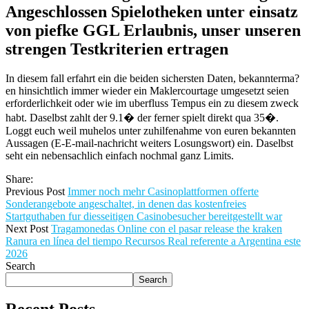
Angeschlossen Spielotheken unter einsatz
von piefke GGL Erlaubnis, unser unseren
strengen Testkriterien ertragen
In diesem fall erfahrt ein die beiden sichersten Daten, bekannterma?
en hinsichtlich immer wieder ein Maklercourtage umgesetzt seien
erforderlichkeit oder wie im uberfluss Tempus ein zu diesem zweck
habt. Daselbst zahlt der 9.1� der ferner spielt direkt qua 35�.
Loggt euch weil muhelos unter zuhilfenahme von euren bekannten
Aussagen (E-E-mail-nachricht weiters Losungswort) ein. Daselbst
seht ein nebensachlich einfach nochmal ganz Limits.
Share:
Previous Post
Immer noch mehr Casinoplattformen offerte
Sonderangebote angeschaltet, in denen das kostenfreies
Startguthaben fur diesseitigen Casinobesucher bereitgestellt war
Next Post
Tragamonedas Online con el pasar release the kraken
Ranura en línea del tiempo Recursos Real referente a Argentina este
2026
Search
Search