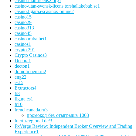
casino-utan-licens2.org
1
casino-utan-svensk-licens.torshallakebab.se
1
casino.figara.escasinos-online
2
casino1
5
casino2
9
casino3
13
casino4
5
casinoaruba.bet
1
casinos
1
crypto 29
1
Crypto Casinos
3
Decora
1
decton
1
domotmoem.ru
2
eng
22
es
15
Extractors
4
fi
8
figara.es
1
fr
10
frenchcanada.ru
3
промокод-без-отыгрыша-100
3
fuerth-regional.de/
3
FxVerge Review: Independent Broker Overview and Trading
Experience
1