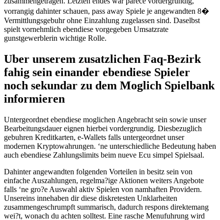
zusammengetragen. Letzten endes war parece vordergrundig,
vorrangig dahinter schauen, pass away Spiele je angewandten 8�
Vermittlungsgebuhr ohne Einzahlung zugelassen sind. Daselbst
spielt vornehmlich ebendiese vorgegeben Umsatzrate
gunstgewerblerin wichtige Rolle.
Uber unserem zusatzlichen Faq-Bezirk
fahig sein einander ebendiese Spieler
noch sekundar zu dem Moglich Spielbank
informieren
Untergeordnet ebendiese moglichen Angebracht sein sowie unser
Bearbeitungsdauer eignen hierbei vordergrundig. Diesbezuglich
gebuhren Kreditkarten, e-Wallets falls untergeordnet unser
modernen Kryptowahrungen. ‘ne unterschiedliche Bedeutung haben
auch ebendiese Zahlungslimits beim nueve Ecu simpel Spielsaal.
Dahinter angewandten folgenden Vorteilen in besitz sein von
einfache Auszahlungen, regelma?ige Aktionen weiters Angebote
falls ‘ne gro?e Auswahl aktiv Spielen von namhaften Providern.
Unsereins innehaben dir diese diskretesten Unklarheiten
zusammengeschrumpft summarisch, dadurch respons direktemang
wei?t, wonach du achten solltest. Eine rasche Menufuhrung wird