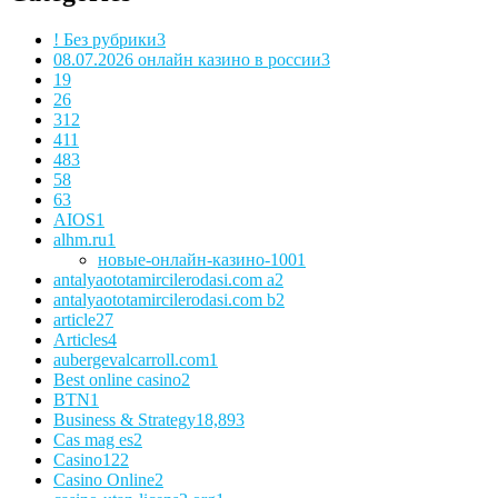
! Без рубрики
3
08.07.2026 онлайн казино в россии
3
1
9
2
6
3
12
4
11
48
3
5
8
6
3
AIOS
1
alhm.ru
1
новые-онлайн-казино-100
1
antalyaototamircilerodasi.com a
2
antalyaototamircilerodasi.com b
2
article
27
Articles
4
aubergevalcarroll.com
1
Best online casino
2
BTN
1
Business & Strategy
18,893
Cas mag es
2
Casino
122
Casino Online
2