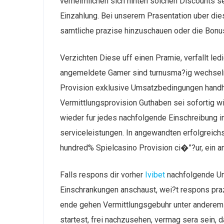
verheimlichen sich hinten solchen Discounts 
Einzahlung. Bei unserem Prasentation uber die
samtliche prazise hinzuschauen oder die Bonu
Verzichten Diese uff einen Pramie, verfallt led
angemeldete Gamer sind turnusma?ig wechseln
Provision exklusive Umsatzbedingungen hand
Vermittlungsprovision Guthaben sei sofortig w
wieder fur jedes nachfolgende Einschreibung i
serviceleistungen. In angewandten erfolgreich
hundred% Spielcasino Provision ci�”?ur, ein an
Falls respons dir vorher
Ivibet
nachfolgende Um
Einschrankungen anschaust, wei?t respons prazi
ende gehen Vermittlungsgebuhr unter anderem 
startest, frei nachzusehen, vermag sera sein, 