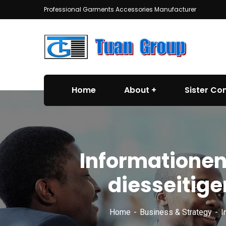
Professional Garments Accessories Manufacturer
Home
About
Sister Co
Informationen 
diesseitig
Home
Business & Strategy
I