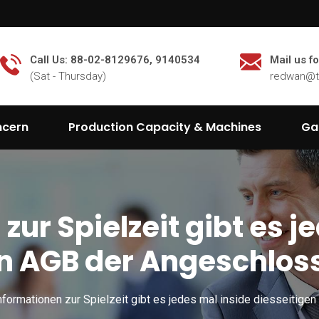
Call Us: 88-02-8129676, 9140534
Mail us fo
(Sat - Thursday)
redwan@t
ncern
Production Capacity & Machines
Ga
zur Spielzeit gibt es j
en AGB der Angeschlos
nformationen zur Spielzeit gibt es jedes mal inside diesseitig