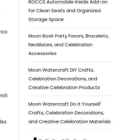
ROCCS Automobile Inside Add-on
for Clean Seats and Organized
n
Storage Space
inos
Moon Boat Party Favors, Bracelets,
Necklaces, and Celebration
Accessories
Moon Watercraft DIY Crafts,
Celebration Decorations, and
Creative Celebration Products
eich
Moon Watercraft Do It Yourself
Crafts, Celebration Decorations,
and Creative Celebration Materials
das