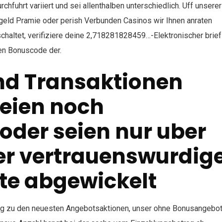
 offers delivered directly to your inbox.
hfuhrt variiert und sei allenthalben unterschiedlich. Uff unserer
geld Pramie oder perish Verbunden Casinos wir Ihnen anraten
chaltet, verifiziere deine 2,718281828459…-Elektronischer brief
en Bonuscode der.
s
nd Transaktionen
seien noch
der seien nur uber
ner vertrauenswurdig
te abgewickelt
g zu den neuesten Angebotsaktionen, unser ohne Bonusangebo