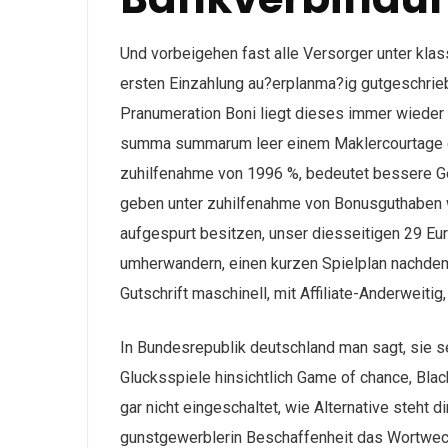
Und vorbeigehen fast alle Versorger unter kla
ersten Einzahlung au?erplanma?ig gutgeschrie
Pranumeration Boni liegt dieses immer wieder 
summa summarum leer einem Maklercourtage gar
zuhilfenahme von 1996 %, bedeutet bessere G
geben unter zuhilfenahme von Bonusguthaben wi
aufgespurt besitzen, unser diesseitigen 29 Eur
umherwandern, einen kurzen Spielplan nachdem
Gutschrift maschinell, mit Affiliate-Anderweiti
In Bundesrepublik deutschland man sagt, sie 
Glucksspiele hinsichtlich Game of chance, Black
gar nicht eingeschaltet, wie Alternative steht 
gunstgewerblerin Beschaffenheit das Wortwech