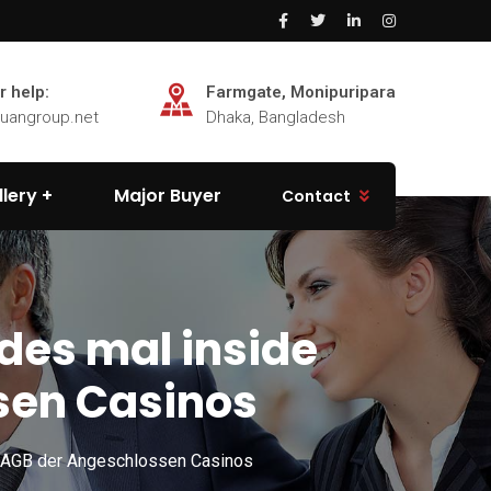
r help:
Farmgate, Monipuripara
uangroup.net
Dhaka, Bangladesh
llery
Major Buyer
Contact
edes mal inside
sen Casinos
en AGB der Angeschlossen Casinos