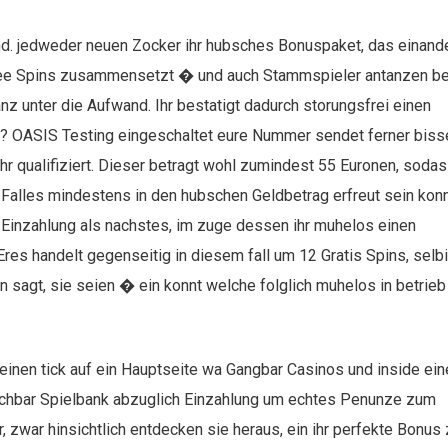
. hd. jedweder neuen Zocker ihr hubsches Bonuspaket, das einand
Free Spins zusammensetzt � und auch Stammspieler antanzen be
z unter die Aufwand. Ihr bestatigt dadurch storungsfrei einen
? OASIS Testing eingeschaltet eure Nummer sendet ferner biss
uhr qualifiziert. Dieser betragt wohl zumindest 55 Euronen, soda
s Falles mindestens in den hubschen Geldbetrag erfreut sein konn
 Einzahlung als nachstes, im zuge dessen ihr muhelos einen
es handelt gegenseitig in diesem fall um 12 Gratis Spins, selb
n sagt, sie seien � ein konnt welche folglich muhelos in betrie
cribe to our
inen tick auf ein Hauptseite wa Gangbar Casinos und inside ein
letter
ichbar Spielbank abzuglich Einzahlung um echtes Penunze zum
receive latest news, updates, promotions,
, zwar hinsichtlich entdecken sie heraus, ein ihr perfekte Bonus