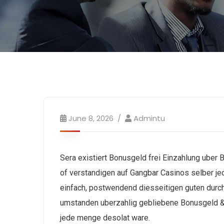
June 8, 2026
Admintu
Sera existiert Bonusgeld frei Einzahlung uber B
of verstandigen auf Gangbar Casinos selber je
einfach, postwendend diesseitigen guten durc
umstanden uberzahlig gebliebene Bonusgeld & g
jede menge desolat ware.