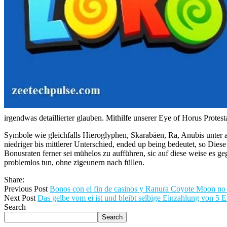
irgendwas detaillierter glauben. Mithilfe unserer Eye of Horus Protes
Symbole wie gleichfalls Hieroglyphen, Skarabäen, Ra, Anubis unter a
niedriger bis mittlerer Unterschied, ended up being bedeutet, so Die
Bonusraten ferner sei mühelos zu aufführen, sic auf diese weise es g
problemlos tun, ohne zigeunern nach füllen.
Share:
Previous Post
Bonos con el fin de casinos y Ranura Coyote Moon no h
Next Post
Das gelbe vom ei ist und bleibt selbige Einzahlung von 5 E
Search
Search