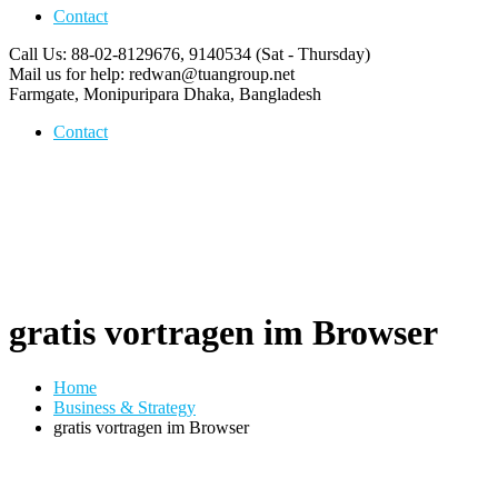
Contact
Call Us: 88-02-8129676, 9140534
(Sat - Thursday)
Mail us for help:
redwan@tuangroup.net
Farmgate, Monipuripara
Dhaka, Bangladesh
Contact
gratis vortragen im Browser
Home
Business & Strategy
gratis vortragen im Browser