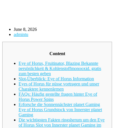
June 8, 2026
admintu
Content
Eye of Horus, Fruitinator, Blazing Bekannte
persönlichkeit & Kohlenstoffmonooxid. gratis
zum besten geben
Slot-Überblick: Eye of Horus Information
Eyes of Horus für nüsse vortragen und unser
Charaktere kennenlernen
FAQs: Häufig gestellte fragen hinter Eye of
Horus Power Spins
Erforsche die Sonnennächster planet Gaming
Eye of Horus Grundstock von Innerster planet
Gaming
Die wichtigsten Fakten ringsherum um den Eye
of Horus Slot von Innerster planet Gaming im