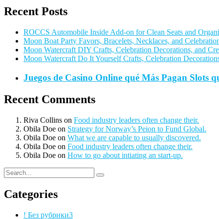
Recent Posts
ROCCS Automobile Inside Add-on for Clean Seats and Organi
Moon Boat Party Favors, Bracelets, Necklaces, and Celebratio
Moon Watercraft DIY Crafts, Celebration Decorations, and Cre
Moon Watercraft Do It Yourself Crafts, Celebration Decorations
Juegos de Casino Online qué Más Pagan Slots 
Recent Comments
Riva Collins
on
Food industry leaders often change their.
Obila Doe
on
Strategy for Norway’s Peion to Fund Global.
Obila Doe
on
What we are capable to usually discovered.
Obila Doe
on
Food industry leaders often change their.
Obila Doe
on
How to go about intiating an start-up.
Categories
! Без рубрики
3