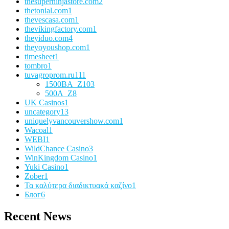
thesuperninjastore.com
2
thetonial.com
1
thevescasa.com
1
thevikingfactory.com
1
theyiduo.com
4
theyoyoushop.com
1
timesheet
1
tombro
1
tuvagroprom.ru
111
1500BA_Z
103
500A_Z
8
UK Casinos
1
uncategory
13
uniquelyvancouvershow.com
1
Wacoal
1
WEBI
1
WildChance Casino
3
WinKingdom Casino
1
Yuki Casino
1
Zober
1
Τα καλύτερα διαδικτυακά καζίνο
1
Блог
6
Recent News