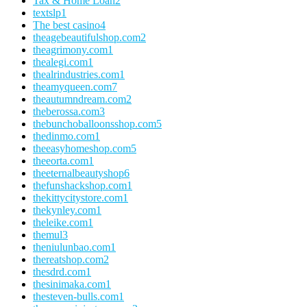
Tax & Home Loan
2
textslp
1
The best casino
4
theagebeautifulshop.com
2
theagrimony.com
1
thealegi.com
1
thealrindustries.com
1
theamyqueen.com
7
theautumndream.com
2
theberossa.com
3
thebunchoballoonsshop.com
5
thedinmo.com
1
theeasyhomeshop.com
5
theeorta.com
1
theeternalbeautyshop
6
thefunshackshop.com
1
thekittycitystore.com
1
thekynley.com
1
theleike.com
1
themul
3
theniulunbao.com
1
thereatshop.com
2
thesdrd.com
1
thesinimaka.com
1
thesteven-bulls.com
1