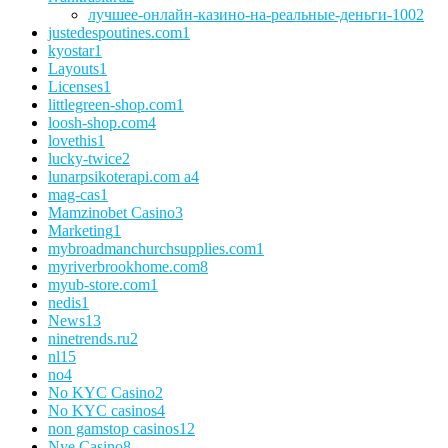
лучшее-онлайн-казино-на-реальные-деньги-100
2
justedespoutines.com
1
kyostar
1
Layouts
1
Licenses
1
littlegreen-shop.com
1
loosh-shop.com
4
lovethis
1
lucky-twice
2
lunarpsikoterapi.com a
4
mag-cas
1
Mamzinobet Casino
3
Marketing
1
mybroadmanchurchsupplies.com
1
myriverbrookhome.com
8
myub-store.com
1
nedis
1
News
13
ninetrends.ru
2
nl
15
no
4
No KYC Casino
2
No KYC casinos
4
non gamstop casinos
12
Nye Casino
8