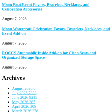
Moon Boat Event Favors, Bracelets, Necklaces, and
Celebration Accessories
August 7, 2026
Moon Watercraft Celebration Favors, Bracelets, Necklaces, and
Event Add-on
August 7, 2026
ROCCS Automobile Inside Add-on for Clean Seats and
Organized Storage Space
August 6, 2026
Archives
August 2026
6
July 2026
7833
June 2026
9215
May 2026
287
April 2026
308
March 2026
278