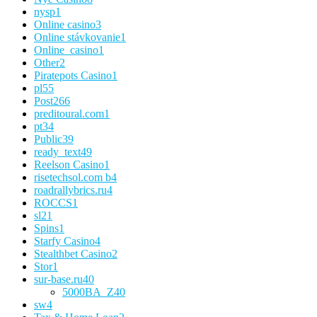
nysp
1
Online casino
3
Online stávkovanie
1
Online_casino
1
Other
2
Piratepots Casino
1
pl
55
Post
266
preditoural.com
1
pt
34
Public
39
ready_text
49
Reelson Casino
1
risetechsol.com b
4
roadrallybrics.ru
4
ROCCS
1
sl
21
Spins
1
Starfy Casino
4
Stealthbet Casino
2
Stor
1
sur-base.ru
40
5000BA_Z
40
sw
4