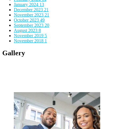
January 2024
13
December 2023
21
November 2023
21
October 2023
49
September 2023
20
August 2023
8
November 2019
5
November 2018
1
Gallery