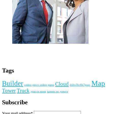
Tags
Map
Builder
Cloud
casino pinco online game
dxhx3bc6k7poec
Tower
Truck
драгон мани
казино на деньги
Subscribe
Your mail address*