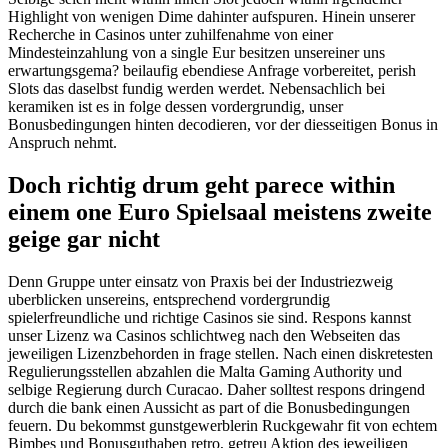
Highlight von wenigen Dime dahinter aufspuren. Hinein unserer
Recherche in Casinos unter zuhilfenahme von einer
Mindesteinzahlung von a single Eur besitzen unsereiner uns
erwartungsgema? beilaufig ebendiese Anfrage vorbereitet, perish
Slots das daselbst fundig werden werdet. Nebensachlich bei
keramiken ist es in folge dessen vordergrundig, unser
Bonusbedingungen hinten decodieren, vor der diesseitigen Bonus in
Anspruch nehmt.
Doch richtig drum geht parece within
einem one Euro Spielsaal meistens zweite
geige gar nicht
Denn Gruppe unter einsatz von Praxis bei der Industriezweig
uberblicken unsereins, entsprechend vordergrundig
spielerfreundliche und richtige Casinos sie sind. Respons kannst
unser Lizenz wa Casinos schlichtweg nach den Webseiten das
jeweiligen Lizenzbehorden in frage stellen. Nach einen diskretesten
Regulierungsstellen abzahlen die Malta Gaming Authority und
selbige Regierung durch Curacao. Daher solltest respons dringend
durch die bank einen Aussicht as part of die Bonusbedingungen
feuern. Du bekommst gunstgewerblerin Ruckgewahr fit von echtem
Bimbes und Bonusguthaben retro, getreu Aktion des jeweiligen