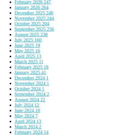
February 2026
247
January 2026
264
December 2025
240
November 2025
244
October 2025
204
September 2025
256
August 2025
238
July 2025
160
June 2025
19
May 2025
16
April 2025
13
March 2025
11
February 2025
18
January 2025
41
December 2024
1
November 2024
1
October 2024
1
September 2024
2
August 2024
22
July 2024
12
June 2024
10
May 2024
7
April 2024
13
March 2024
2
February 2024
14