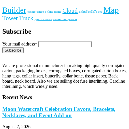
Map
Builder
Cloud
casino pinco online game
dxhx3bc6k7poec
Tower
Truck
драгон мани
казино на деньги
Subscribe
Your mail address*
We are professional manufacturer in making high quality corrugated
carton, packaging boxes, corrugated boxes, corrugated carton boxes,
hang tags, collar insert, butterfly, collar bone, tissue paper, Back
board, neck board. Also we are selling dot fuse interlining, Caroline
interlining, which widely used.
Recent News
Moon Watercraft Celebration Favors, Bracelets,
Necklaces, and Event Add-on
August 7, 2026