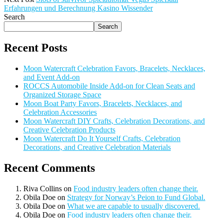
Erfahrungen und Berechnung Kasino Wissender
Search
Search
Recent Posts
Moon Watercraft Celebration Favors, Bracelets, Necklaces,
and Event Add-on
ROCCS Automobile Inside Add-on for Clean Seats and
Organized Storage Space
Moon Boat Party Favors, Bracelets, Necklaces, and
Celebration Accessories
Moon Watercraft DIY Crafts, Celebration Decorations, and
Creative Celebration Products
Moon Watercraft Do It Yourself Crafts, Celebration
Decorations, and Creative Celebration Materials
Recent Comments
Riva Collins
on
Food industry leaders often change their.
Obila Doe
on
Strategy for Norway’s Peion to Fund Global.
Obila Doe
on
What we are capable to usually discovered.
Obila Doe
on
Food industry leaders often change their.