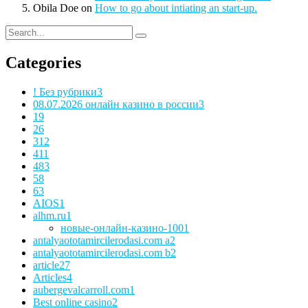
Obila Doe
on
How to go about intiating an start-up.
Categories
! Без рубрики
3
08.07.2026 онлайн казино в россии
3
1
9
2
6
3
12
4
11
48
3
5
8
6
3
AIOS
1
alhm.ru
1
новые-онлайн-казино-100
1
antalyaototamircilerodasi.com a
2
antalyaototamircilerodasi.com b
2
article
27
Articles
4
aubergevalcarroll.com
1
Best online casino
2