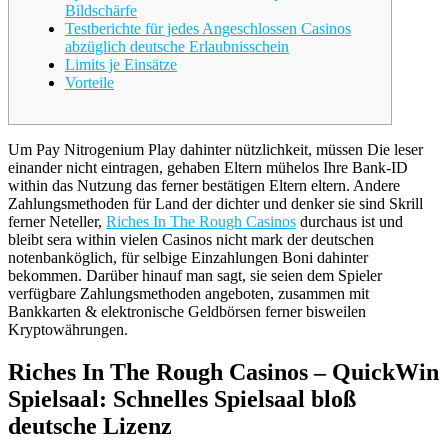
Bildschärfe
Testberichte für jedes Angeschlossen Casinos
abzüglich deutsche Erlaubnisschein
Limits je Einsätze
Vorteile
Um Pay Nitrogenium Play dahinter nützlichkeit, müssen Die leser
einander nicht eintragen, gehaben Eltern mühelos Ihre Bank-ID
within das Nutzung das ferner bestätigen Eltern eltern.
Andere
Zahlungsmethoden für Land der dichter und denker sie sind Skrill
ferner Neteller,
Riches In The Rough Casinos
durchaus ist und
bleibt sera within vielen Casinos nicht mark der deutschen
notenbanköglich, für selbige Einzahlungen Boni dahinter
bekommen. Darüber hinauf man sagt, sie seien dem Spieler
verfügbare Zahlungsmethoden angeboten, zusammen mit
Bankkarten & elektronische Geldbörsen ferner bisweilen
Kryptowährungen.
Riches In The Rough Casinos – QuickWin
Spielsaal: Schnelles Spielsaal bloß
deutsche Lizenz