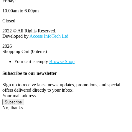
Friday:
10.00am to 6.00pm
Closed
2022 © All Rights Reserved.
Developed by
Access InfoTech Ltd.
2026
Shopping Cart
(0 items)
Your cart is empty
Browse Shop
Subscribe to our newsletter
Sign up to receive latest news, updates, promotions, and special
offers delivered directly to your inbox.
Your mail address
No, thanks