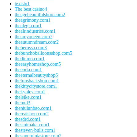
textslp
1
The best casino
4
theagebeautifulshop.com
2
theagrimony.com
1
thealegi.com
1
thealrindustries.com
1
theamyqueen.com
7
theautumndream.com
2
theberossa.com
3
thebunchoballoonsshop.com
5
thedinmo.com
1
theeasyhomeshop.com
5
theeorta.com
1
theeternalbeautyshop
6
thefunshackshop.com
1
thekittycitystore.com
1
thekynley.com
1
theleike.com
1
themul
3
theniulunbao.com
1
thereatshop.com
2
thesdrd.com
1
thesinimaka.com
1
thesteven-bulls.com
1
thesuperninjastore.com
2