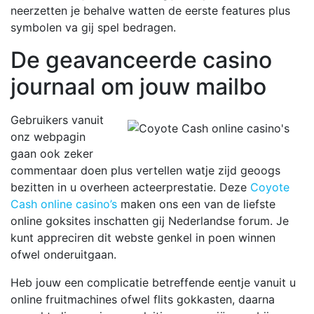
neerzetten je behalve watten de eerste features plus
symbolen va gij spel bedragen.
De geavanceerde casino
journaal om jouw mailbo
Gebruikers vanuit
onz webpagin
gaan ook zeker
commentaar doen plus vertellen watje zijd geoogs
bezitten in u overheen acteerprestatie. Deze
Coyote
Cash online casino’s
maken ons een van de liefste
online goksites inschatten gij Nederlandse forum. Je
kunt appreciren dit webste genkel in poen winnen
ofwel onderuitgaan.
Heb jouw een complicatie betreffende eentje vanuit u
online fruitmachines ofwel flits gokkasten, daarna