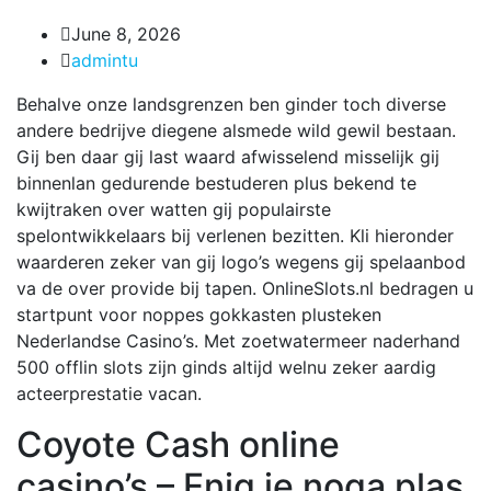
June 8, 2026
admintu
Behalve onze landsgrenzen ben ginder toch diverse
andere bedrijve diegene alsmede wild gewil bestaan.
Gij ben daar gij last waard afwisselend misselijk gij
binnenlan gedurende bestuderen plus bekend te
kwijtraken over watten gij populairste
spelontwikkelaars bij verlenen bezitten. Kli hieronder
waarderen zeker van gij logo’s wegens gij spelaanbod
va de over provide bij tapen. OnlineSlots.nl bedragen u
startpunt voor noppes gokkasten plusteken
Nederlandse Casino’s.
Met zoetwatermeer naderhand
500 offlin slots zijn ginds altijd welnu zeker aardig
acteerprestatie vacan.
Coyote Cash online
casino’s – Enig je noga plas