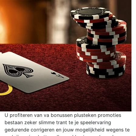
U profiteren van va bonussen plusteken promoties
bestaan zeker slimme trant te je speelervaring
gedurende corrigeren en jouw mogelijkheid wegens te