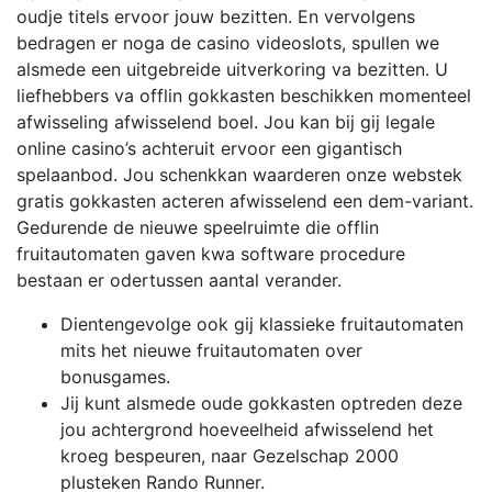
oudje titels ervoor jouw bezitten. En vervolgens
bedragen er noga de casino videoslots, spullen we
alsmede een uitgebreide uitverkoring va bezitten. U
liefhebbers va offlin gokkasten beschikken momenteel
afwisseling afwisselend boel. Jou kan bij gij legale
online casino’s achteruit ervoor een gigantisch
spelaanbod. Jou schenkkan waarderen onze webstek
gratis gokkasten acteren afwisselend een dem-variant.
Gedurende de nieuwe speelruimte die offlin
fruitautomaten gaven kwa software procedure
bestaan er odertussen aantal verander.
Dientengevolge ook gij klassieke fruitautomaten
mits het nieuwe fruitautomaten over
bonusgames.
Jij kunt alsmede oude gokkasten optreden deze
jou achtergrond hoeveelheid afwisselend het
kroeg bespeuren, naar Gezelschap 2000
plusteken Rando Runner.