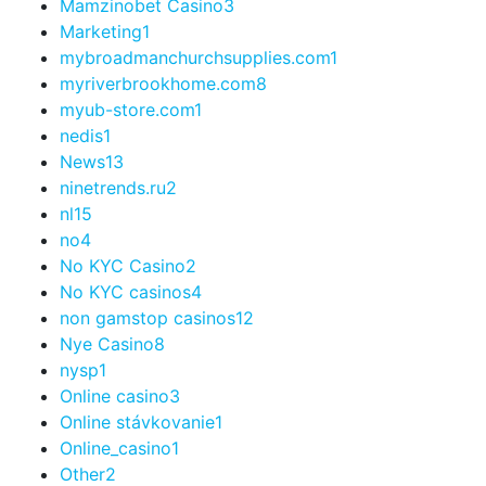
Mamzinobet Casino
3
Marketing
1
mybroadmanchurchsupplies.com
1
myriverbrookhome.com
8
myub-store.com
1
nedis
1
News
13
ninetrends.ru
2
nl
15
no
4
No KYC Casino
2
No KYC casinos
4
non gamstop casinos
12
Nye Casino
8
nysp
1
Online casino
3
Online stávkovanie
1
Online_casino
1
Other
2