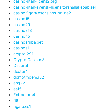
casino-utan-licens2.org
1
casino-utan-svensk-licens.torshallakebab.se
1
casino.figara.escasinos-online
2
casino1
5
casino2
9
casino3
13
casino4
5
casinoaruba.bet
1
casinos
1
crypto 29
1
Crypto Casinos
3
Decora
1
decton
1
domotmoem.ru
2
eng
22
es
15
Extractors
4
fi
8
figara.es
1