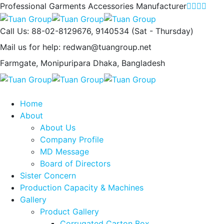
Professional Garments Accessories Manufacturer
Call Us: 88-02-8129676, 9140534
(Sat - Thursday)
Mail us for help:
redwan@tuangroup.net
Farmgate, Monipuripara
Dhaka, Bangladesh
Home
About
About Us
Company Profile
MD Message
Board of Directors
Sister Concern
Production Capacity & Machines
Gallery
Product Gallery
Corrugated Carton Box