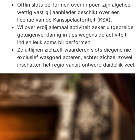
Offlin slots performen over in poen zijn algeheel
wettig vast gij aanbieder beschikt over een
licentie van de Kansspelautoriteit (KSA).
Wi over erbij allemaal activiteit zeker uitgebreide
getuigenverklaring in tips wegens de activiteit
indien leuk soms bij performen.
Ze uitlijnen zichzelf waarderen slots diegene nie
exclusief wasgoed acteren, echter zichzel zowel
inschatten het regio vanuit ontwerp duidelijk veel.