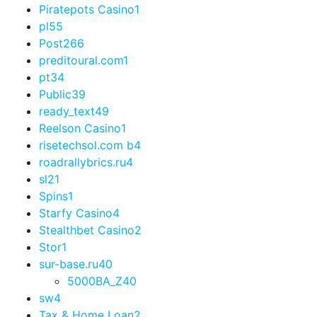
Piratepots Casino
1
pl
55
Post
266
preditoural.com
1
pt
34
Public
39
ready_text
49
Reelson Casino
1
risetechsol.com b
4
roadrallybrics.ru
4
sl
21
Spins
1
Starfy Casino
4
Stealthbet Casino
2
Stor
1
sur-base.ru
40
5000BA_Z
40
sw
4
Tax & Home Loan
2