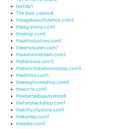
textslp
1
The best casino
4
theagebeautifulshop.com
2
theagrimony.com
1
thealegi.com
1
thealrindustries.com
1
theamyqueen.com
7
theautumndream.com
2
theberossa.com
3
thebunchoballoonsshop.com
5
thedinmo.com
1
theeasyhomeshop.com
5
theeorta.com
1
theeternalbeautyshop
6
thefunshackshop.com
1
thekittycitystore.com
1
thekynley.com
1
theleike.com
1