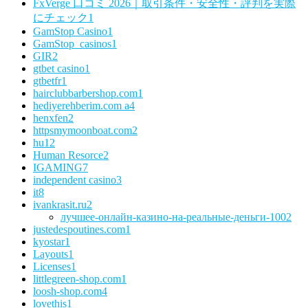
FxVerge 口コミ 2026｜取引条件・安全性・評判を実際
にチェック
1
GamStop Casino
1
GamStop_casinos
1
GIR
2
gtbet casino
1
gtbetfr
1
hairclubbarbershop.com
1
hediyerehberim.com a
4
henxfen
2
httpsmymoonboat.com
2
hu
12
Human Resorce
2
IGAMING
7
independent casino
3
it
8
ivankrasit.ru
2
лучшее-онлайн-казино-на-реальные-деньги-100
2
justedespoutines.com
1
kyostar
1
Layouts
1
Licenses
1
littlegreen-shop.com
1
loosh-shop.com
4
lovethis
1