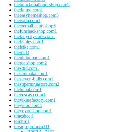
thebunchoballoonsshop.com
5
thedinmo.com
1
theeasyhomeshop.com
5
theeorta.com
1
theeternalbeautyshop
6
thefunshackshop.com
1
thekittycitystore.com
1
thekynley.com
1
theleike.com
1
themul
3
theniulunbao.com
1
thereatshop.com
2
thesdrd.com
1
thesinimaka.com
1
thesteven-bulls.com
1
thesuperninjastore.com
2
thetonial.com
1
thevescasa.com
1
thevikingfactory.com
1
theyiduo.com
4
theyoyoushop.com
1
timesheet
1
tombro
1
tuvagroprom.ru
111
1500BA_Z
103