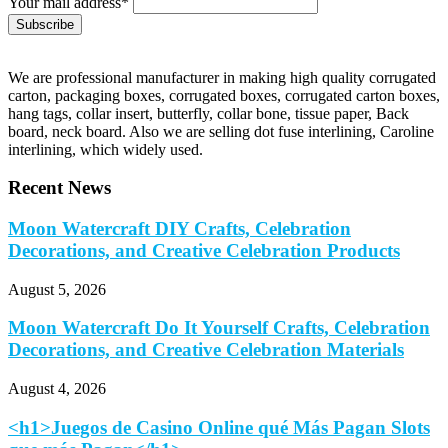
Your mail address*
We are professional manufacturer in making high quality corrugated
carton, packaging boxes, corrugated boxes, corrugated carton boxes,
hang tags, collar insert, butterfly, collar bone, tissue paper, Back
board, neck board. Also we are selling dot fuse interlining, Caroline
interlining, which widely used.
Recent News
Moon Watercraft DIY Crafts, Celebration
Decorations, and Creative Celebration Products
August 5, 2026
Moon Watercraft Do It Yourself Crafts, Celebration
Decorations, and Creative Celebration Materials
August 4, 2026
<h1>Juegos de Casino Online qué Más Pagan Slots