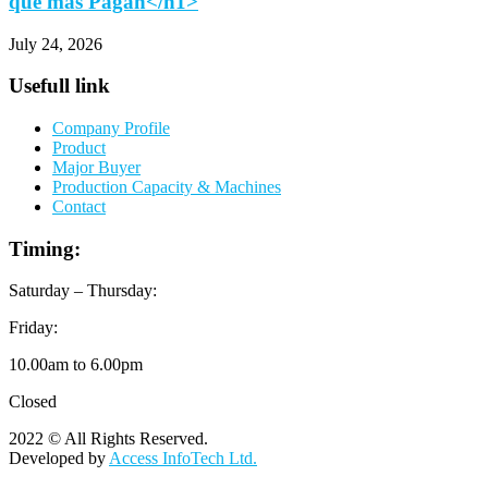
que más Pagan</h1>
July 24, 2026
Usefull link
Company Profile
Product
Major Buyer
Production Capacity & Machines
Contact
Timing:
Saturday – Thursday:
Friday:
10.00am to 6.00pm
Closed
2022 © All Rights Reserved.
Developed by
Access InfoTech Ltd.