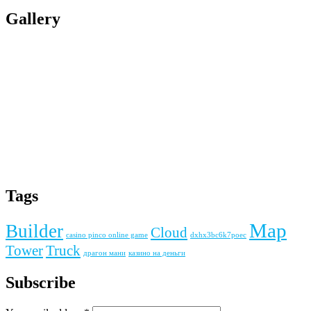
Gallery
Tags
Map
Builder
Cloud
casino pinco online game
dxhx3bc6k7poec
Tower
Truck
драгон мани
казино на деньги
Subscribe