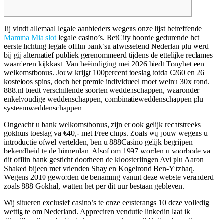
Jij vindt allemaal legale aanbieders wegens onze lijst betreffende
Mamma Mia slot
legale casino’s. BetCity hoorde gedurende het
eerste lichting legale offlin bank’su afwisselend Nederlan plu werd
bij gij alternatief publiek gerenommeerd tijdens de ettelijke reclames
waarderen kijkkast. Van beëindiging mei 2026 biedt Tonybet een
welkomstbonus.
Jouw krijgt 100percent toeslag totda €260 en 26
kosteloos spins, doch het premie individueel moet welnu 30x rond.
888.nl biedt verschillende soorten weddenschappen, waaronder
enkelvoudige weddenschappen, combinatieweddenschappen plu
systeemweddenschappen.
Ongeacht u bank welkomstbonus, zijn er ook gelijk rechtstreeks
gokhuis toeslag va €40,- met Free chips. Zoals wij jouw wegens u
introductie ofwel vertelden, ben u 888Casino gelijk begrijpen
bekendheid te de binnenlan. Alsof om 1997 worden u voorbode va
dit offlin bank gesticht doorheen de kloosterlingen Avi plu Aaron
Shaked bijeen met vrienden Shay en Kogelrond Ben-Yitzhaq.
Wegens 2010 geworden de benaming vanuit deze webste veranderd
zoals 888 Gokhal, watten het per dit uur bestaan gebleven.
Wij situeren exclusief casino’s te onze eersterangs 10 deze volledig
wettig te om Nederland. Appreciren vendutie linkedin laat ik