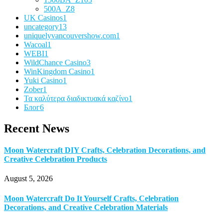
500A_Z
8
UK Casinos
1
uncategory
13
uniquelyvancouvershow.com
1
Wacoal
1
WEBI
1
WildChance Casino
3
WinKingdom Casino
1
Yuki Casino
1
Zober
1
Τα καλύτερα διαδικτυακά καζίνο
1
Блог
6
Recent News
Moon Watercraft DIY Crafts, Celebration Decorations, and
Creative Celebration Products
August 5, 2026
Moon Watercraft Do It Yourself Crafts, Celebration
Decorations, and Creative Celebration Materials