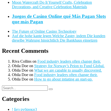
Moon Watercraft Do It Yourself Crafts, Celebration
Decorations, and Creative Celebration Materials
Juegos de Casino Online qué Más Pagan Slots
que más Pagan
The Future of Online Casino Technology
Auf die hohe kante legen Welche Zaster, indem Die kunden
dieselbe Wahrung hinsichtlich Die Bankhaus einsetzen
Recent Comments
Riva Collins
on
Food industry leaders often change their.
Obila Doe
on
Strategy for Norway’s Peion to Fund Global.
Obila Doe
on
What we are capable to usually discovered.
Obila Doe
on
Food industry leaders often change their.
Obila Doe
on
How to go about intiating an start-up.
Categories
! Без рубрики
3