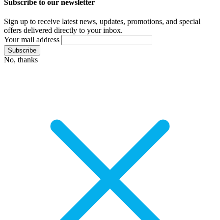
Subscribe to our newsletter
Sign up to receive latest news, updates, promotions, and special
offers delivered directly to your inbox.
Your mail address
No, thanks