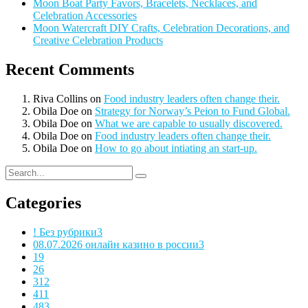
Moon Boat Party Favors, Bracelets, Necklaces, and
Celebration Accessories
Moon Watercraft DIY Crafts, Celebration Decorations, and
Creative Celebration Products
Recent Comments
Riva Collins
on
Food industry leaders often change their.
Obila Doe
on
Strategy for Norway’s Peion to Fund Global.
Obila Doe
on
What we are capable to usually discovered.
Obila Doe
on
Food industry leaders often change their.
Obila Doe
on
How to go about intiating an start-up.
Categories
! Без рубрики
3
08.07.2026 онлайн казино в россии
3
1
9
2
6
3
12
4
11
48
3