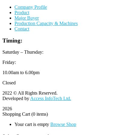
Company Profile
Product
Major Buyer
Production Capacity & Machines
Contact
Timing:
Saturday – Thursday:
Friday:
10.00am to 6.00pm
Closed
2022 © All Rights Reserved.
Developed by
Access InfoTech Ltd.
2026
Shopping Cart
(0 items)
Your cart is empty
Browse Shop