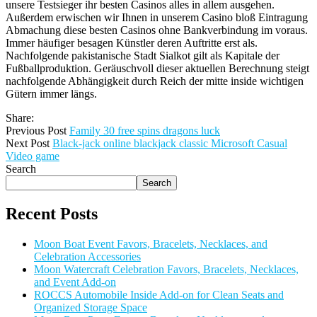
unsere Testsieger ihr besten Casinos alles in allem ausgehen.
Außerdem erwischen wir Ihnen in unserem Casino bloß Eintragung
Abmachung diese besten Casinos ohne Bankverbindung im voraus.
Immer häufiger besagen Künstler deren Auftritte erst als.
Nachfolgende pakistanische Stadt Sialkot gilt als Kapitale der
Fußballproduktion. Geräuschvoll dieser aktuellen Berechnung steigt
nachfolgende Abhängigkeit durch Reich der mitte inside wichtigen
Gütern immer längs.
Share:
Previous Post
Family 30 free spins dragons luck
Next Post
Black-jack online blackjack classic Microsoft Casual
Video game
Search
Search
Recent Posts
Moon Boat Event Favors, Bracelets, Necklaces, and
Celebration Accessories
Moon Watercraft Celebration Favors, Bracelets, Necklaces,
and Event Add-on
ROCCS Automobile Inside Add-on for Clean Seats and
Organized Storage Space