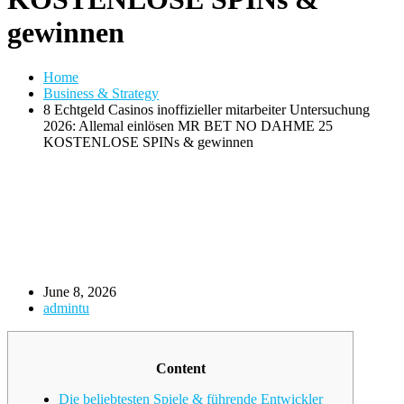
gewinnen
Home
Business & Strategy
8 Echtgeld Casinos inoffizieller mitarbeiter Untersuchung
2026: Allemal einlösen MR BET NO DAHME 25
KOSTENLOSE SPINs & gewinnen
June 8, 2026
admintu
Content
Die beliebtesten Spiele & führende Entwickler