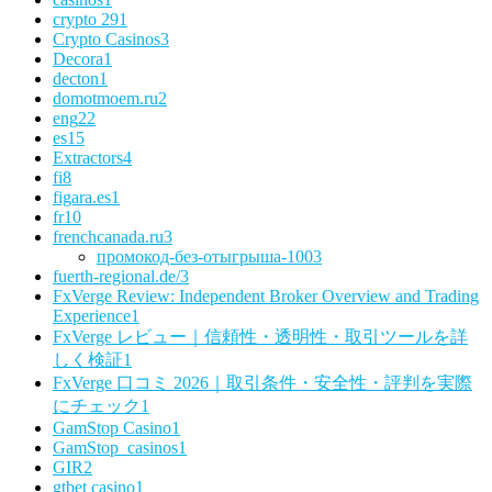
crypto 29
1
Crypto Casinos
3
Decora
1
decton
1
domotmoem.ru
2
eng
22
es
15
Extractors
4
fi
8
figara.es
1
fr
10
frenchcanada.ru
3
промокод-без-отыгрыша-100
3
fuerth-regional.de/
3
FxVerge Review: Independent Broker Overview and Trading
Experience
1
FxVerge レビュー｜信頼性・透明性・取引ツールを詳
しく検証
1
FxVerge 口コミ 2026｜取引条件・安全性・評判を実際
にチェック
1
GamStop Casino
1
GamStop_casinos
1
GIR
2
gtbet casino
1