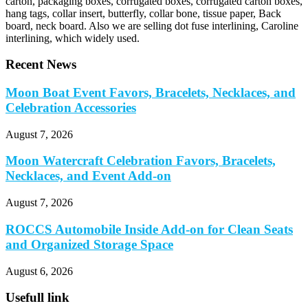
carton, packaging boxes, corrugated boxes, corrugated carton boxes,
hang tags, collar insert, butterfly, collar bone, tissue paper, Back
board, neck board. Also we are selling dot fuse interlining, Caroline
interlining, which widely used.
Recent News
Moon Boat Event Favors, Bracelets, Necklaces, and
Celebration Accessories
August 7, 2026
Moon Watercraft Celebration Favors, Bracelets,
Necklaces, and Event Add-on
August 7, 2026
ROCCS Automobile Inside Add-on for Clean Seats
and Organized Storage Space
August 6, 2026
Usefull link