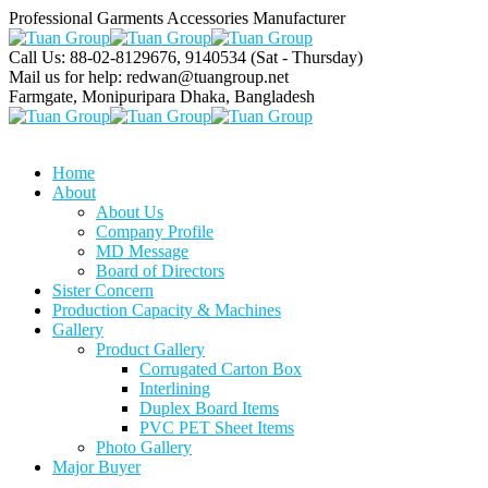
Professional Garments Accessories Manufacturer
Call Us: 88-02-8129676, 9140534
(Sat - Thursday)
Mail us for help:
redwan@tuangroup.net
Farmgate, Monipuripara
Dhaka, Bangladesh
Home
About
About Us
Company Profile
MD Message
Board of Directors
Sister Concern
Production Capacity & Machines
Gallery
Product Gallery
Corrugated Carton Box
Interlining
Duplex Board Items
PVC PET Sheet Items
Photo Gallery
Major Buyer