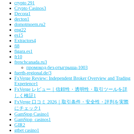
crypto 29
1
Crypto Casinos
3
Decora
1
decton
1
domotmoem.ru
2
eng
22
es
15
Extractors
4
fi
8
figara.es
1
fr
10
frenchcanada.ru
3
промокод-без-отыгрыша-100
3
fuerth-regional.de/
3
FxVerge Review: Independent Broker Overview and Trading
Experience
1
FxVerge レビュー｜信頼性・透明性・取引ツールを詳
しく検証
1
FxVerge 口コミ 2026｜取引条件・安全性・評判を実際
にチェック
1
GamStop Casino
1
GamStop_casinos
1
GIR
2
gtbet casino
1