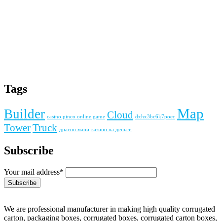
Tags
Map
Builder
Cloud
casino pinco online game
dxhx3bc6k7poec
Tower
Truck
драгон мани
казино на деньги
Subscribe
Your mail address*
We are professional manufacturer in making high quality corrugated
carton, packaging boxes, corrugated boxes, corrugated carton boxes,