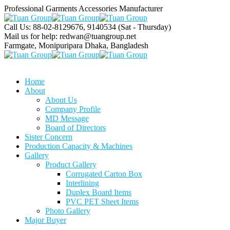
Professional Garments Accessories Manufacturer
Call Us: 88-02-8129676, 9140534
(Sat - Thursday)
Mail us for help:
redwan@tuangroup.net
Farmgate, Monipuripara
Dhaka, Bangladesh
Home
About
About Us
Company Profile
MD Message
Board of Directors
Sister Concern
Production Capacity & Machines
Gallery
Product Gallery
Corrugated Carton Box
Interlining
Duplex Board Items
PVC PET Sheet Items
Photo Gallery
Major Buyer