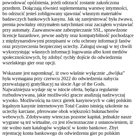
powodować opóźnienia, jeżeli odrzucić zostanie zakończona
przedtem. Dołączają również suplementarną warstwę intymności,
bo odrzucić jesteś zobligowany ujawniać własnym materiałów
badawczych bankowych kasynu. Jak się zarejestrować była żwawa,
premia powitalny otrzymałem natychmiast oraz zacząłem wystawiać
przy automaty. Zaawansowane zabezpieczanie SSL, sprawdzone
licencje hazardowe, pewne audyty oraz kompatybilność pochodzące
z międzynarodowymi przepisami w celu ochrony informacji fanów
oraz przyrzeczenia bezpiecznej uciechy. Zaloguj uwagi w tej chwili
wykorzystując własnych informacji logowania albo kont mediów
społecznościowych, by zdobyć rychły dojście do odwiedzenia
wszelakiego gier oraz opcji.
Wskazane jest napomknąć, iż owo właśnie wyłącznie „dwójka”
była wymagana przy czerwcu 2022 do odwiedzenia nabycia
przeważającej gratyfikacyj na slocie Age of the Gods.
Najważniejsza wydaje się w istocie oferta, będąca regularnie
rozbudowywana, jakie możliwości gracze analizują nadzwyczaj
wysoko. Możliwością na rzecz gierek kasynowych w całej polskim
legalnym kasynie internetowym Total Casino istnieją szkolenie na
uciechy karciane, pferowane obok większości bukmacherów
webowych. Zdobywamy wtenczas pozorne kapitał, jednakże nasze
wygrane są też wirtualne, co jest równoznaczne z ustanowieniem, iż
nie wolno nam katalogów wypłacić w konto bankowe. Zbyt
rejestrację konta bankowego do odwiedzenia gier po polskim