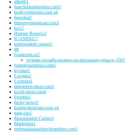
gtbetfr
1
hairclubbarbershop.com
1
hediyerehberim.com a
4
henxfen
2
httpsmymoonboat.com
3
hu
12
Human Resorce
2
IGAMING
7
independent casino
3
it
8
ivankrasit.ru
2
лучшее-онлайн-казино-на-реальные-деньги-100
2
justedespoutines.com
1
kyostar
1
Layouts
1
Licenses
1
littlegreen-shop.com
1
loosh-shop.com
4
lovethis
1
lucky-twice
2
lunarpsikoterapi.com a
4
mag-cas
1
Mamzinobet Casino
3
Marketing
1
mybroadmanchurchsupplies.com
1