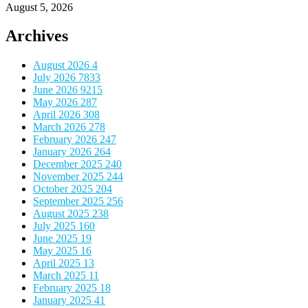
August 5, 2026
Archives
August 2026
4
July 2026
7833
June 2026
9215
May 2026
287
April 2026
308
March 2026
278
February 2026
247
January 2026
264
December 2025
240
November 2025
244
October 2025
204
September 2025
256
August 2025
238
July 2025
160
June 2025
19
May 2025
16
April 2025
13
March 2025
11
February 2025
18
January 2025
41