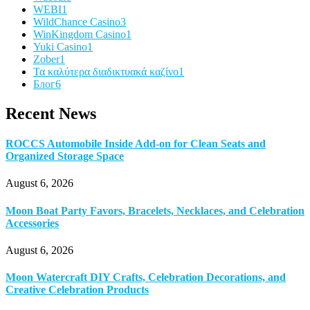
WEBI
1
WildChance Casino
3
WinKingdom Casino
1
Yuki Casino
1
Zober
1
Τα καλύτερα διαδικτυακά καζίνο
1
Блог
6
Recent News
ROCCS Automobile Inside Add-on for Clean Seats and
Organized Storage Space
August 6, 2026
Moon Boat Party Favors, Bracelets, Necklaces, and Celebration
Accessories
August 6, 2026
Moon Watercraft DIY Crafts, Celebration Decorations, and
Creative Celebration Products