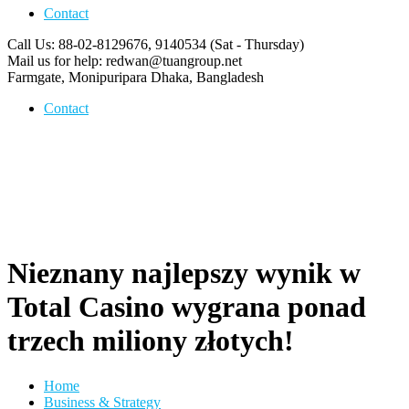
Contact
Call Us: 88-02-8129676, 9140534
(Sat - Thursday)
Mail us for help:
redwan@tuangroup.net
Farmgate, Monipuripara
Dhaka, Bangladesh
Contact
Nieznany najlepszy wynik w
Total Casino wygrana ponad
trzech miliony złotych!
Home
Business & Strategy