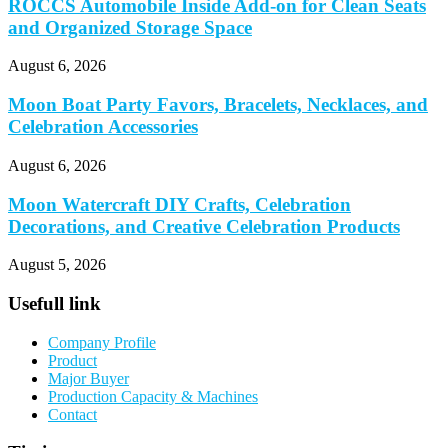
ROCCS Automobile Inside Add-on for Clean Seats
and Organized Storage Space
August 6, 2026
Moon Boat Party Favors, Bracelets, Necklaces, and
Celebration Accessories
August 6, 2026
Moon Watercraft DIY Crafts, Celebration
Decorations, and Creative Celebration Products
August 5, 2026
Usefull link
Company Profile
Product
Major Buyer
Production Capacity & Machines
Contact