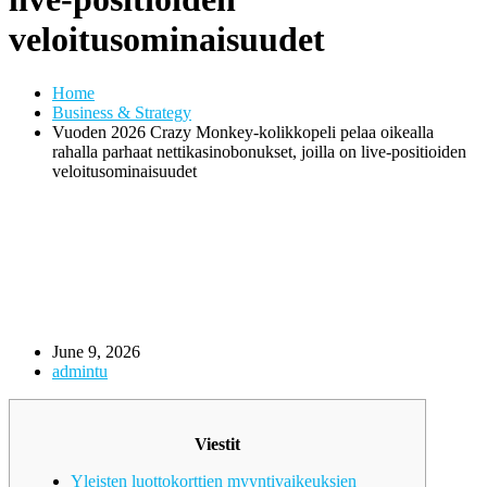
veloitusominaisuudet
Home
Business & Strategy
Vuoden 2026 Crazy Monkey-kolikkopeli pelaa oikealla
rahalla parhaat nettikasinobonukset, joilla on live-positioiden
veloitusominaisuudet
June 9, 2026
admintu
Viestit
Yleisten luottokorttien myyntivaikeuksien