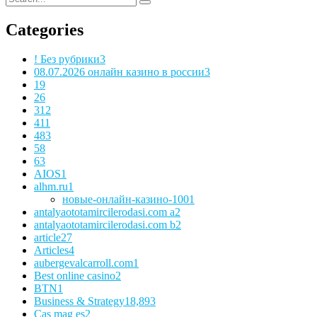
Categories
! Без рубрики
3
08.07.2026 онлайн казино в россии
3
1
9
2
6
3
12
4
11
48
3
5
8
6
3
AIOS
1
alhm.ru
1
новые-онлайн-казино-100
1
antalyaototamircilerodasi.com a
2
antalyaototamircilerodasi.com b
2
article
27
Articles
4
aubergevalcarroll.com
1
Best online casino
2
BTN
1
Business & Strategy
18,893
Cas mag es
2