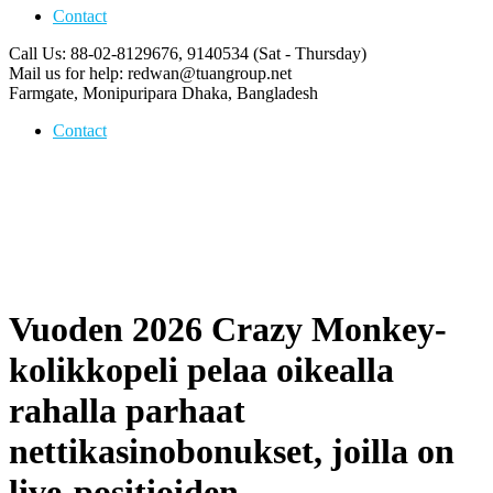
Contact
Call Us: 88-02-8129676, 9140534
(Sat - Thursday)
Mail us for help:
redwan@tuangroup.net
Farmgate, Monipuripara
Dhaka, Bangladesh
Contact
Vuoden 2026 Crazy Monkey-
kolikkopeli pelaa oikealla
rahalla parhaat
nettikasinobonukset, joilla on
live-positioiden