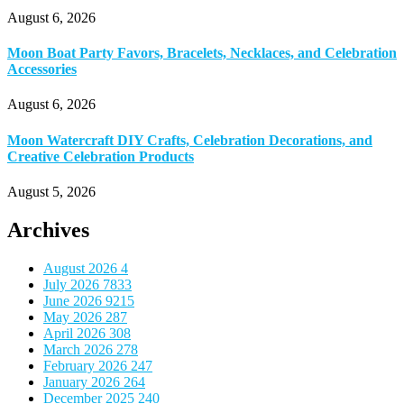
August 6, 2026
Moon Boat Party Favors, Bracelets, Necklaces, and Celebration
Accessories
August 6, 2026
Moon Watercraft DIY Crafts, Celebration Decorations, and
Creative Celebration Products
August 5, 2026
Archives
August 2026
4
July 2026
7833
June 2026
9215
May 2026
287
April 2026
308
March 2026
278
February 2026
247
January 2026
264
December 2025
240