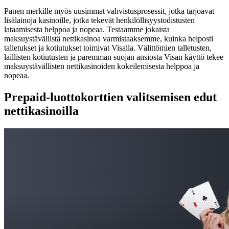
Panen merkille myös uusimmat vahvistusprosessit, jotka tarjoavat
lisälainoja kasinoille, jotka tekevät henkilöllisyystodistusten
lataamisesta helppoa ja nopeaa. Testaamme jokaista
maksuystävällistä nettikasinoa varmistaaksemme, kuinka helposti
talletukset ja kotiutukset toimivat Visalla. Välittömien talletusten,
laillisten kotiutusten ja paremman suojan ansiosta Visan käyttö tekee
maksuystävällisten nettikasinoiden kokeilemisesta helppoa ja
nopeaa.
Prepaid-luottokorttien valitsemisen edut
nettikasinoilla