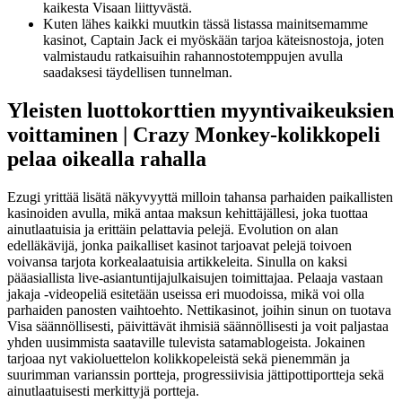
kaikesta Visaan liittyvästä.
Kuten lähes kaikki muutkin tässä listassa mainitsemamme
kasinot, Captain Jack ei myöskään tarjoa käteisnostoja, joten
valmistaudu ratkaisuihin rahannostotemppujen avulla
saadaksesi täydellisen tunnelman.
Yleisten luottokorttien myyntivaikeuksien
voittaminen | Crazy Monkey-kolikkopeli
pelaa oikealla rahalla
Ezugi yrittää lisätä näkyvyyttä milloin tahansa parhaiden paikallisten
kasinoiden avulla, mikä antaa maksun kehittäjällesi, joka tuottaa
ainutlaatuisia ja erittäin pelattavia pelejä. Evolution on alan
edelläkävijä, jonka paikalliset kasinot tarjoavat pelejä toivoen
voivansa tarjota korkealaatuisia artikkeleita. Sinulla on kaksi
pääasiallista live-asiantuntijajulkaisujen toimittajaa. Pelaaja vastaan ​​
jakaja -videopeliä esitetään useissa eri muodoissa, mikä voi olla
parhaiden panosten vaihtoehto. Nettikasinot, joihin sinun on tuotava
Visa säännöllisesti, päivittävät ihmisiä säännöllisesti ja voit paljastaa
yhden uusimmista saataville tulevista satamablogeista. Jokainen
tarjoaa nyt vakioluettelon kolikkopeleistä sekä pienemmän ja
suurimman varianssin portteja, progressiivisia jättipottiportteja sekä
ainutlaatuisesti merkittyjä portteja.