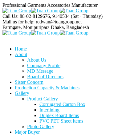
Professional Garments Accessories Manufacturer
Call Us: 88-02-8129676, 9140534
(Sat - Thursday)
Mail us for help:
redwan@tuangroup.net
Farmgate, Monipuripara
Dhaka, Bangladesh
Home
About
About Us
Company Profile
MD Message
Board of Directors
Sister Concern
Production Capacity & Machines
Gallery
Product Gallery
Corrugated Carton Box
Interlining
Duplex Board Items
PVC PET Sheet Items
Photo Gallery
Major Buyer