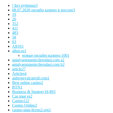
! Без рубрики
3
08.07.2026 онлайн казино в россии
3
1
9
2
6
3
12
4
11
48
3
5
8
6
3
AIOS
1
alhm.ru
1
новые-онлайн-казино-100
1
antalyaototamircilerodasi.com a
2
antalyaototamircilerodasi.com b
2
article
27
Articles
4
aubergevalcarroll.com
1
Best online casino
2
BTN
1
Business & Strategy
18,893
Cas mag es
2
Casino
122
Casino Online
2
casino-utan-licens2.org
1