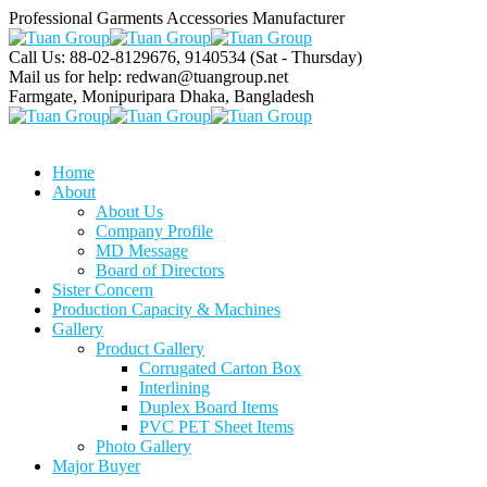
Professional Garments Accessories Manufacturer
Call Us: 88-02-8129676, 9140534
(Sat - Thursday)
Mail us for help:
redwan@tuangroup.net
Farmgate, Monipuripara
Dhaka, Bangladesh
Home
About
About Us
Company Profile
MD Message
Board of Directors
Sister Concern
Production Capacity & Machines
Gallery
Product Gallery
Corrugated Carton Box
Interlining
Duplex Board Items
PVC PET Sheet Items
Photo Gallery
Major Buyer