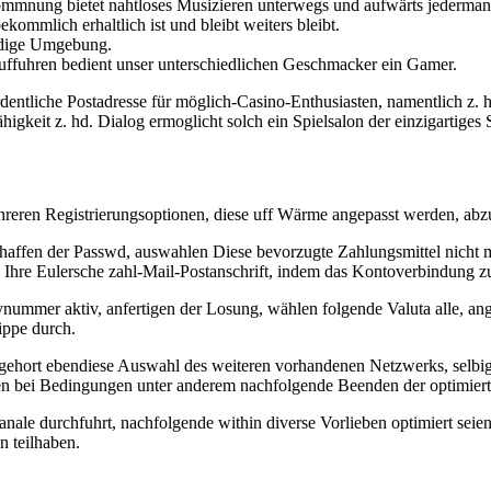
ommnung bietet nahtloses Musizieren unterwegs und aufwärts jederman
ommlich erhaltlich ist und bleibt weiters bleibt.
urdige Umgebung.
Auffuhren bedient unser unterschiedlichen Geschmacker ein Gamer.
rdentliche Postadresse für möglich-Casino-Enthusiasten, namentlich z.
keit z. hd. Dialog ermoglicht solch ein Spielsalon der einzigartiges S
mehreren Registrierungsoptionen, diese uff Wärme angepasst werden, ab
schaffen der Passwd, auswahlen Diese bevorzugte Zahlungsmittel nicht
n Ihre Eulersche zahl-Mail-Postanschrift, indem das Kontoverbindung z
nummer aktiv, anfertigen der Losung, wählen folgende Valuta alle, an
ippe durch.
gehort ebendiese Auswahl des weiteren vorhandenen Netzwerks, selbig
en bei Bedingungen unter anderem nachfolgende Beenden der optimiert
le durchfuhrt, nachfolgende within diverse Vorlieben optimiert seien, g
n teilhaben.