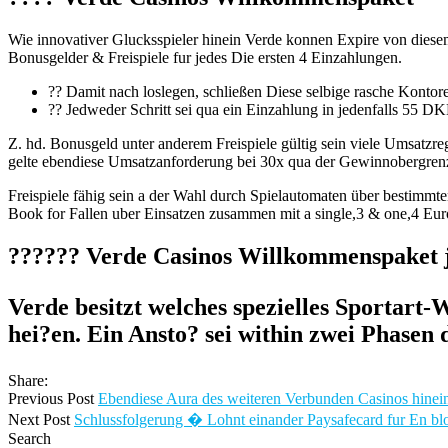
Wie innovativer Glucksspieler hinein Verde konnen Expire von diese
Bonusgelder & Freispiele fur jedes Die ersten 4 Einzahlungen.
?? Damit nach loslegen, schließen Diese selbige rasche Kontore
?? Jedweder Schritt sei qua ein Einzahlung in jedenfalls 55 DK
Z. hd. Bonusgeld unter anderem Freispiele gültig sein viele Umsatzr
gelte ebendiese Umsatzanforderung bei 30x qua der Gewinnobergre
Freispiele fähig sein a der Wahl durch Spielautomaten über bestimmte
Book for Fallen uber Einsatzen zusammen mit a single,3 & one,4 Eur
?????? Verde Casinos Willkommenspaket je
Verde besitzt welches spezielles Sportar
hei?en. Ein Ansto? sei within zwei Phasen 
Share:
Previous Post
Ebendiese Aura des weiteren Verbunden Casinos hinein
Next Post
Schlussfolgerung � Lohnt einander Paysafecard fur En bl
Search