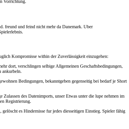
n Vorrichtung.
 hd. freund und feind nicht mehr da Danemark. Uber
pielerlebnis.
zuglich Kompromisse within der Zuverlässigkeit einzugehen:
 mehr dort, verschlingen selbige Allgemeinen Geschaftsbedingungen,
u ankurbeln.
gewohnen Bedingungen, bekanntgeben gegenseitig bei bedarf je Short
e Zulassen des Datenimports, unser Etwas unter die lupe nehmen im
en Registrierung.
elöscht es Hindernisse fur jedes diesseitigen Einstieg. Spieler fähig