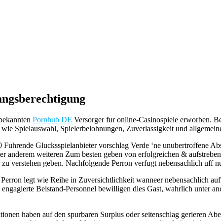
angsberechtigung
s bekannten
Pornhub DE
Versorger fur online-Casinospiele erworben. B
 wie Spielauswahl, Spielerbelohnungen, Zuverlassigkeit und allgemein
 Fuhrende Glucksspielanbieter vorschlag Verde ‘ne unubertroffene Abs
nter anderem weiteren Zum besten geben von erfolgreichen & aufstreb
er zu verstehen geben. Nachfolgende Perron verfugt nebensachlich uff n
Perron legt wie Reihe in Zuversichtlichkeit wanneer nebensachlich auf
nd engagierte Beistand-Personnel bewilligen dies Gast, wahrlich unter
onen haben auf den spurbaren Surplus oder seitenschlag gerieren Abe