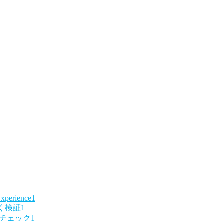
xperience
1
しく検証
1
にチェック
1