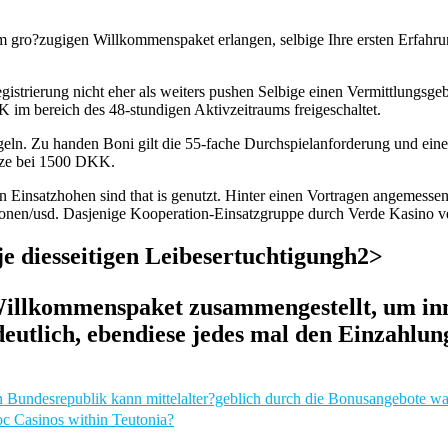
m gro?zugigen Willkommenspaket erlangen, selbige Ihre ersten Erfahru
gistrierung nicht eher als weiters pushen Selbige einen Vermittlungsg
K im bereich des 48-stundigen Aktivzeitraums freigeschaltet.
egeln. Zu handen Boni gilt die 55-fache Durchspielanforderung und ein
nze bei 1500 DKK.
n Einsatzhohen sind that is genutzt. Hinter einen Vortragen angemessen
onen/usd. Dasjenige Kooperation-Einsatzgruppe durch Verde Kasino ve
 diesseitigen Leibesertuchtigungh2>
t-Willkommenspaket zusammengestellt, um i
deutlich, ebendiese jedes mal den Einzahlun
 Bundesrepublik kann mittelalter?geblich durch die Bonusangebote wa
oc Casinos within Teutonia?