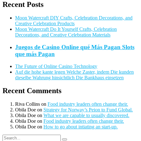
Recent Posts
Moon Watercraft DIY Crafts, Celebration Decorations, and
Creative Celebration Products
Moon Watercraft Do It Yourself Crafts, Celebration
Decorations, and Creative Celebration Materials
Juegos de Casino Online qué Más Pagan Slots
que más Pagan
The Future of Online Casino Technology
Auf die hohe kante legen Welche Zaster, indem Die kunden
dieselbe Wahrung hinsichtlich Die Bankhaus einsetzen
Recent Comments
Riva Collins
on
Food industry leaders often change their.
Obila Doe
on
Strategy for Norway’s Peion to Fund Global.
Obila Doe
on
What we are capable to usually discovered.
Obila Doe
on
Food industry leaders often change their.
Obila Doe
on
How to go about intiating an start-up.