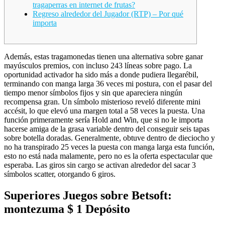
tragaperras en internet de frutas?
Regreso alrededor del Jugador (RTP) – Por qué
importa
Además, estas tragamonedas tienen una alternativa sobre ganar
mayúsculos premios, con incluso 243 líneas sobre pago. La
oportunidad activador ha sido más a donde pudiera llegarébil,
terminando con manga larga 36 veces mi postura, con el pasar del
tiempo menor símbolos fijos y sin que apareciera ningún
recompensa gran. Un símbolo misterioso reveló diferente mini
accésit, lo que elevó una margen total a 58 veces la puesta.
Una
función primeramente serí­a Hold and Win, que si no le importa
hacerse amiga de la grasa variable dentro del conseguir seis tapas
sobre botella doradas. Generalmente, obtuve dentro de dieciocho y
no ha transpirado 25 veces la puesta con manga larga esta función,
esto no está nada malamente, pero no es la oferta espectacular que
esperaba. Las giros sin cargo se activan alrededor del sacar 3
símbolos scatter, otorgando 6 giros.
Superiores Juegos sobre Betsoft:
montezuma $ 1 Depósito