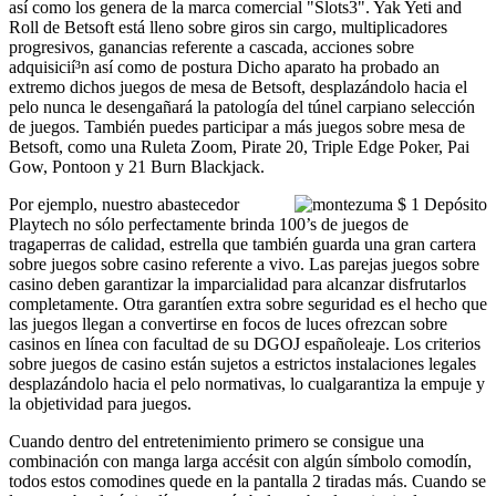
así­ como los genera de la marca comercial "Slots3". Yak Yeti and
Roll de Betsoft está lleno sobre giros sin cargo, multiplicadores
progresivos, ganancias referente a cascada, acciones sobre
adquisicií³n así­ como de postura Dicho aparato ha probado an
extremo dichos juegos de mesa de Betsoft, desplazándolo hacia el
pelo nunca le desengañará la patologí­a del túnel carpiano selección
de juegos. También puedes participar a más juegos sobre mesa de
Betsoft, como una Ruleta Zoom, Pirate 20, Triple Edge Poker, Pai
Gow, Pontoon y 21 Burn Blackjack.
Por ejemplo, nuestro abastecedor
Playtech no sólo perfectamente brinda 100’s de juegos de
tragaperras de calidad, estrella que también guarda una gran cartera
sobre juegos sobre casino referente a vivo. Las parejas juegos sobre
casino deben garantizar la imparcialidad para alcanzar disfrutarlos
completamente. Otra garantíen extra sobre seguridad es el hecho que
las juegos llegan a convertirse en focos de luces ofrezcan sobre
casinos en línea con facultad de su DGOJ españoleaje. Los criterios
sobre juegos de casino están sujetos a estrictos instalaciones legales
desplazándolo hacia el pelo normativas, lo cualgarantiza la empuje y
la objetividad para juegos.
Cuando dentro del entretenimiento primero se consigue una
combinación con manga larga accésit con algún símbolo comodín,
todos estos comodines quede en la pantalla 2 tiradas más. Cuando se