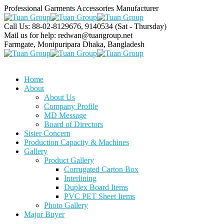
Professional Garments Accessories Manufacturer
Call Us: 88-02-8129676, 9140534
(Sat - Thursday)
Mail us for help:
redwan@tuangroup.net
Farmgate, Monipuripara
Dhaka, Bangladesh
Home
About
About Us
Company Profile
MD Message
Board of Directors
Sister Concern
Production Capacity & Machines
Gallery
Product Gallery
Corrugated Carton Box
Interlining
Duplex Board Items
PVC PET Sheet Items
Photo Gallery
Major Buyer