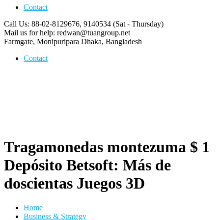
Contact
Call Us: 88-02-8129676, 9140534
(Sat - Thursday)
Mail us for help:
redwan@tuangroup.net
Farmgate, Monipuripara
Dhaka, Bangladesh
Contact
Tragamonedas montezuma $ 1
Depósito Betsoft: Más de
doscientas Juegos 3D
Home
Business & Strategy