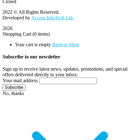
Closed
2022 © All Rights Reserved.
Developed by
Access InfoTech Ltd.
2026
Shopping Cart
(0 items)
Your cart is empty
Browse Shop
Subscribe to our newsletter
Sign up to receive latest news, updates, promotions, and special
offers delivered directly to your inbox.
Your mail address
No, thanks