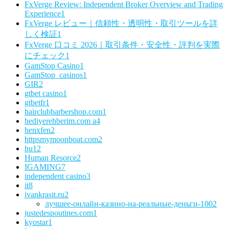
FxVerge Review: Independent Broker Overview and Trading
Experience
1
FxVerge レビュー｜信頼性・透明性・取引ツールを詳
しく検証
1
FxVerge 口コミ 2026｜取引条件・安全性・評判を実際
にチェック
1
GamStop Casino
1
GamStop_casinos
1
GIR
2
gtbet casino
1
gtbetfr
1
hairclubbarbershop.com
1
hediyerehberim.com a
4
henxfen
2
httpsmymoonboat.com
2
hu
12
Human Resorce
2
IGAMING
7
independent casino
3
it
8
ivankrasit.ru
2
лучшее-онлайн-казино-на-реальные-деньги-100
2
justedespoutines.com
1
kyostar
1