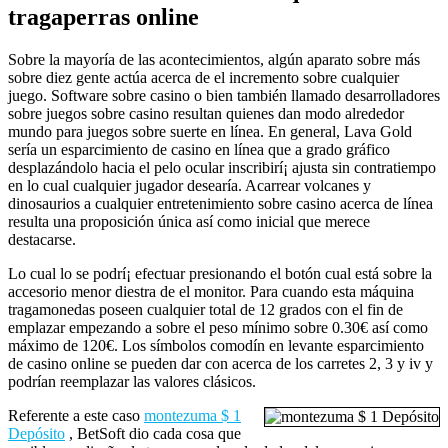
tragaperras online
Sobre la mayoría de las acontecimientos, algún aparato sobre más
sobre diez gente actúa acerca de el incremento sobre cualquier
juego. Software sobre casino o bien también llamado desarrolladores
sobre juegos sobre casino resultan quienes dan modo alrededor
mundo para juegos sobre suerte en línea. En general, Lava Gold
serí­a un esparcimiento de casino en línea que a grado gráfico
desplazándolo hacia el pelo ocular inscribirí¡ ajusta sin contratiempo
en lo cual cualquier jugador desearía. Acarrear volcanes y
dinosaurios a cualquier entretenimiento sobre casino acerca de línea
resulta una proposición única así­ como inicial que merece
destacarse.
Lo cual lo se podrí¡ efectuar presionando el botón cual está sobre la
accesorio menor diestra de el monitor. Para cuando esta máquina
tragamonedas poseen cualquier total de 12 grados con el fin de
emplazar empezando a sobre el peso mínimo sobre 0.30€ así­ como
máximo de 120€. Los símbolos comodín en levante esparcimiento
de casino online se pueden dar con acerca de los carretes 2, 3 y iv y
podrían reemplazar las valores clásicos.
Referente a este caso
montezuma $ 1
Depósito
, BetSoft dio cada cosa que