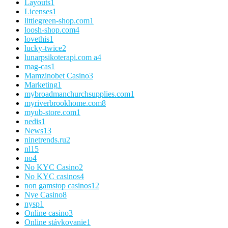
Layouts
1
Licenses
1
littlegreen-shop.com
1
loosh-shop.com
4
lovethis
1
lucky-twice
2
lunarpsikoterapi.com a
4
mag-cas
1
Mamzinobet Casino
3
Marketing
1
mybroadmanchurchsupplies.com
1
myriverbrookhome.com
8
myub-store.com
1
nedis
1
News
13
ninetrends.ru
2
nl
15
no
4
No KYC Casino
2
No KYC casinos
4
non gamstop casinos
12
Nye Casino
8
nysp
1
Online casino
3
Online stávkovanie
1