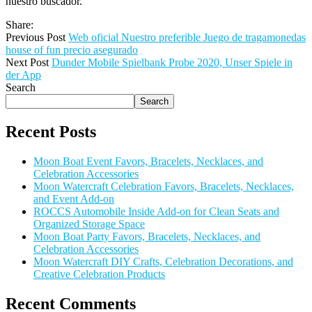
nuestro buscador.
Share:
Previous Post
Web oficial Nuestro preferible Juego de tragamonedas
house of fun precio asegurado
Next Post
Dunder Mobile Spielbank Probe 2020, Unser Spiele in
der App
Search
Search
Recent Posts
Moon Boat Event Favors, Bracelets, Necklaces, and
Celebration Accessories
Moon Watercraft Celebration Favors, Bracelets, Necklaces,
and Event Add-on
ROCCS Automobile Inside Add-on for Clean Seats and
Organized Storage Space
Moon Boat Party Favors, Bracelets, Necklaces, and
Celebration Accessories
Moon Watercraft DIY Crafts, Celebration Decorations, and
Creative Celebration Products
Recent Comments