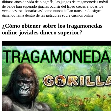
últimos años de vida de biografía, las juegos de tragamonedas móvil
de balde han superado gracias ocurrir del lapso creces a todas los
versiones estacionarias así­ como nunca hallan transpirado siguen
ganando fama dentro de las jugadores sobre casinos online.
¿Cómo obtener sobre los tragamonedas
online joviales dinero superior?