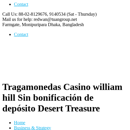
Contact
Call Us: 88-02-8129676, 9140534
(Sat - Thursday)
Mail us for help:
redwan@tuangroup.net
Farmgate, Monipuripara
Dhaka, Bangladesh
Contact
Tragamonedas Casino william
hill Sin bonificación de
depósito Desert Treasure
Home
Business & Strategy