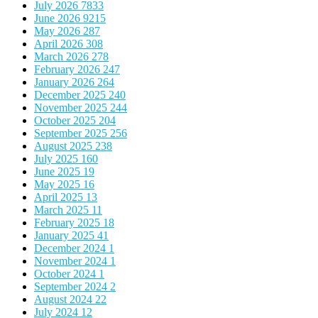
July 2026
7833
June 2026
9215
May 2026
287
April 2026
308
March 2026
278
February 2026
247
January 2026
264
December 2025
240
November 2025
244
October 2025
204
September 2025
256
August 2025
238
July 2025
160
June 2025
19
May 2025
16
April 2025
13
March 2025
11
February 2025
18
January 2025
41
December 2024
1
November 2024
1
October 2024
1
September 2024
2
August 2024
22
July 2024
12