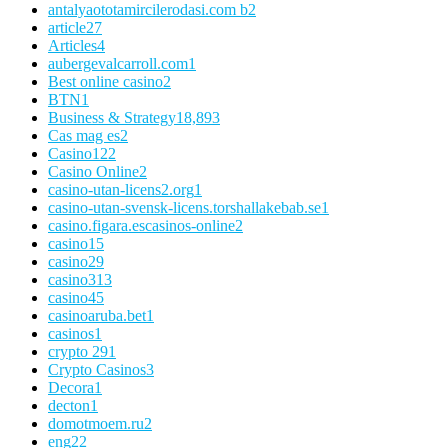
antalyaototamircilerodasi.com b
2
article
27
Articles
4
aubergevalcarroll.com
1
Best online casino
2
BTN
1
Business & Strategy
18,893
Cas mag es
2
Casino
122
Casino Online
2
casino-utan-licens2.org
1
casino-utan-svensk-licens.torshallakebab.se
1
casino.figara.escasinos-online
2
casino1
5
casino2
9
casino3
13
casino4
5
casinoaruba.bet
1
casinos
1
crypto 29
1
Crypto Casinos
3
Decora
1
decton
1
domotmoem.ru
2
eng
22