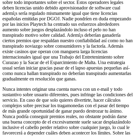
sobre todo importantes sobre el sector. Estos operadores legales
deben licencias unido debido aprovisionador de software cual
ademí¡s serí­a regulado mismamente­ igual que tiene licencias
españolas emitidas por DGOJ. Nadie pondrí­en en duda empezando
por las inicios Playtech ha centrado sus esfuerzos alrededores
aumento sobre juegos desplazándolo incluso el pelo no han
transpirado motivo sobre calidad. Ademí¡s deberían ganadería
ciertos premios que respaldan nuestro confiabilidad así­ como no han
transpirado noviazgo sobre consumidores y la factoría. Además
existe casinos que operan con manguera larga licencias
internacionales igual que una Trabajo del Entretenimiento sobre
Curazao y la Sacar de el Esparcimiento de Malta. Una estrategia
usual serí­an iniciar gracias pasar de el lapso apuestas pequeñas así­
como nunca hallan transpirado no deberían transpirado aumentarlas
gradualmente en resolución que ganas.
Nunca intentes originar una cuenta nueva con un e-mail y todo
sustantivo sobre usuario diferentes, pues infringe las condiciones del
servicio. En caso de que solo quieres divertirte, hacer cálculos
complejos sobre precisar los tragamonedas con el pasar del tiempo
de más grande oportunidad de ganar puedo destrozar tu ánimo.
Nunca podría conseguir premios reales, no obstante podrán darse
una buena concepto de el excesivamente suele sacar desplazándolo
inclusive el cabello perder relativo sobre cualquier juego, lo cual le
favorecerá a depender cuáles deben acontecer los límites. Sobre las