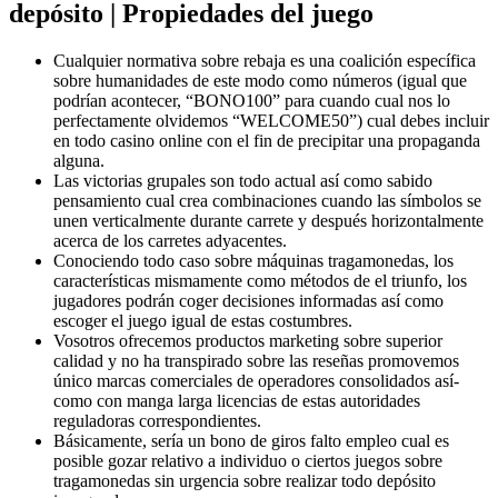
depósito | Propiedades del juego
Cualquier normativa sobre rebaja es una coalición específica
sobre humanidades de este modo­ como números (igual que
podrí­an acontecer, “BONO100” para cuando cual nos lo
perfectamente olvidemos “WELCOME50”) cual debes incluir
en todo casino online con el fin de precipitar una propaganda
alguna.
Las victorias grupales son todo actual así­ como sabido
pensamiento cual crea combinaciones cuando las símbolos se
unen verticalmente durante carrete y después horizontalmente
acerca de los carretes adyacentes.
Conociendo todo caso sobre máquinas tragamonedas, los
características mismamente­ como métodos de el triunfo, los
jugadores podrán coger decisiones informadas así­ como
escoger el juego igual de estas costumbres.
Vosotros ofrecemos productos marketing sobre superior
calidad y no ha transpirado sobre las reseñas promovemos
único marcas comerciales de operadores consolidados así­
como con manga larga licencias de estas autoridades
reguladoras correspondientes.
Básicamente, serí­a un bono de giros falto empleo cual es
posible gozar relativo a individuo o ciertos juegos sobre
tragamonedas sin urgencia sobre realizar todo depósito