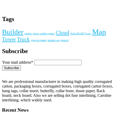
Tags
Map
Builder
Cloud
casino pinco online game
dxhx3bc6k7poec
Tower
Truck
драгон мани
казино на деньги
Subscribe
Your mail address*
We are professional manufacturer in making high quality corrugated
carton, packaging boxes, corrugated boxes, corrugated carton boxes,
hang tags, collar insert, butterfly, collar bone, tissue paper, Back
board, neck board. Also we are selling dot fuse interlining, Caroline
interlining, which widely used.
Recent News