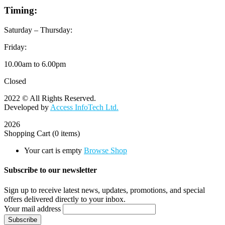
Timing:
Saturday – Thursday:
Friday:
10.00am to 6.00pm
Closed
2022 © All Rights Reserved.
Developed by
Access InfoTech Ltd.
2026
Shopping Cart
(0 items)
Your cart is empty
Browse Shop
Subscribe to our newsletter
Sign up to receive latest news, updates, promotions, and special
offers delivered directly to your inbox.
Your mail address