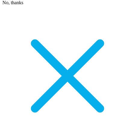
No, thanks