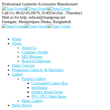
Professional Garments Accessories Manufacturer
Call Us: 88-02-8129676, 9140534
(Sat - Thursday)
Mail us for help:
redwan@tuangroup.net
Farmgate, Monipuripara
Dhaka, Bangladesh
Home
About
About Us
Company Profile
MD Message
Board of Directors
Sister Concern
Production Capacity & Machines
Gallery
Product Gallery
Corrugated Carton Box
Interlining
Duplex Board Items
PVC PET Sheet Items
Photo Gallery
Major Buyer