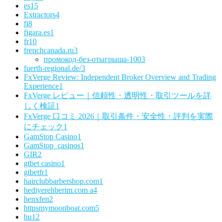
es
15
Extractors
4
fi
8
figara.es
1
fr
10
frenchcanada.ru
3
промокод-без-отыгрыша-100
3
fuerth-regional.de/
3
FxVerge Review: Independent Broker Overview and Trading
Experience
1
FxVerge レビュー｜信頼性・透明性・取引ツールを詳
しく検証
1
FxVerge 口コミ 2026｜取引条件・安全性・評判を実際
にチェック
1
GamStop Casino
1
GamStop_casinos
1
GIR
2
gtbet casino
1
gtbetfr
1
hairclubbarbershop.com
1
hediyerehberim.com a
4
henxfen
2
httpsmymoonboat.com
5
hu
12