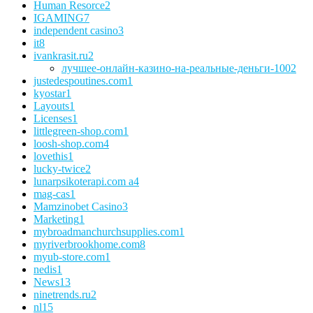
Human Resorce
2
IGAMING
7
independent casino
3
it
8
ivankrasit.ru
2
лучшее-онлайн-казино-на-реальные-деньги-100
2
justedespoutines.com
1
kyostar
1
Layouts
1
Licenses
1
littlegreen-shop.com
1
loosh-shop.com
4
lovethis
1
lucky-twice
2
lunarpsikoterapi.com a
4
mag-cas
1
Mamzinobet Casino
3
Marketing
1
mybroadmanchurchsupplies.com
1
myriverbrookhome.com
8
myub-store.com
1
nedis
1
News
13
ninetrends.ru
2
nl
15