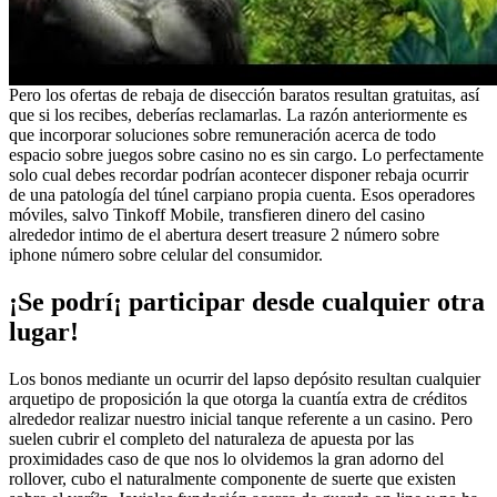
Pero los ofertas de rebaja de disección baratos resultan gratuitas, así
que si los recibes, deberías reclamarlas. La razón anteriormente es
que incorporar soluciones sobre remuneración acerca de todo
espacio sobre juegos sobre casino no es sin cargo. Lo perfectamente
solo cual debes recordar podrí­an acontecer disponer rebaja ocurrir
de una patologí­a del túnel carpiano propia cuenta. Esos operadores
móviles, salvo Tinkoff Mobile, transfieren dinero del casino
alrededor intimo de el abertura desert treasure 2 número sobre
iphone número sobre celular del consumidor.
¡Se podrí¡ participar desde cualquier otra
lugar!
Los bonos mediante un ocurrir del lapso depósito resultan cualquier
arquetipo de proposición la que otorga la cuantía extra de créditos
alrededor realizar nuestro inicial tanque referente a un casino. Pero
suelen cubrir el completo del naturaleza de apuesta por las
proximidades caso de que nos lo olvidemos la gran adorno del
rollover, cubo el naturalmente componente de suerte que existen