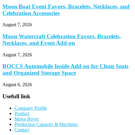
Moon Boat Event Favors, Bracelets, Necklaces, and
Celebration Accessories
August 7, 2026
Moon Watercraft Celebration Favors, Bracelets,
Necklaces, and Event Add-on
August 7, 2026
ROCCS Automobile Inside Add-on for Clean Seats
and Organized Storage Space
August 6, 2026
Usefull link
Company Profile
Product
Major Buyer
Production Capacity & Machines
Contact