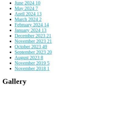
June 2024
10
May 2024
7
April 2024
13
March 2024
2
February 2024
14
January 2024
13
December 2023
21
November 2023
21
October 2023
49
September 2023
20
August 2023
8
November 2019
5
November 2018
1
Gallery