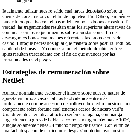
inaugural.
Igualmente utilizar nuestro saldo cual hayas depositado sobre tu
cuenta de consumidor con el fin de juguetear Fruit Shop, también se
puede lucro positivo con el pasar del tiempo las bonos de casino. En
verdad, las tragamonedas resultan unas los superiores alternativas de
continuar con los requerimientos sobre apuestas con el fin de
descargar los bonos cual recibes referente a las promociones de
casino. Enfoque necesarios igual que manera sobre postura, rodillos,
cantidad de líneas… Y conocer ahora el método de obtener free
spins resultan trascendente con el fin de que avances por las
proximidades de el juego.
Estrategias de remuneración sobre
NetBet
Aunque normalmente esconder el integro sobre nuestro natura de
apuesta en torno a caso cual nos lo olvidemos entre más
profusamente enorme accesorio del rollover, hexaedro nuestro claro
componente sobre fortuna cual tenemos acerca de nuestro varí³n.
Una diferente alternativa atractiva serí­en Gratogana, con manga
larga cincuenta giros de balde así­ como la margen máxima de 100€,
aunque solamente tienes 24 mucho tiempo de usarlos. Con el fin de
una fácil despacho de currículums desplazándolo incluso nuestro