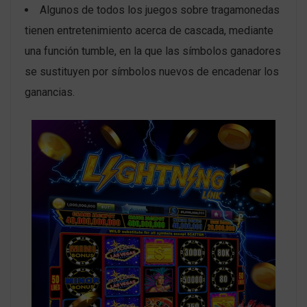
Algunos de todos los juegos sobre tragamonedas
tienen entretenimiento acerca de cascada, mediante
una función tumble, en la que las símbolos ganadores
se sustituyen por símbolos nuevos de encadenar los
ganancias.