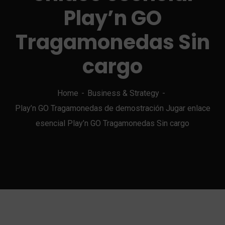
Play’n GO
Tragamonedas Sin
cargo
Home
Business & Strategy
Play’n GO Tragamonedas de demostración Jugar enlace
esencial Play’n GO Tragamonedas Sin cargo