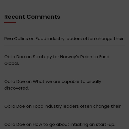
Recent Comments
Riva Collins
on
Food industry leaders often change their.
Obila Doe
on
Strategy for Norway’s Peion to Fund
Global.
Obila Doe
on
What we are capable to usually
discovered.
Obila Doe
on
Food industry leaders often change their.
Obila Doe
on
How to go about intiating an start-up.