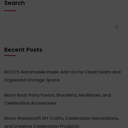
Search
Recent Posts
ROCCS Automobile Inside Add-on for Clean Seats and
Organized Storage Space
Moon Boat Party Favors, Bracelets, Necklaces, and
Celebration Accessories
Moon Watercraft DIY Crafts, Celebration Decorations,
and Creative Celebration Products