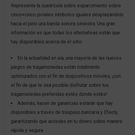
Representa la cuadrícula sobre esparcimiento sobre
cinco×cinco joviales símbolos iguales desplazándolo
hacia el pelo una banda sonora siniestra. Una gran
información es que todas los alternativas están que
hay disponibles acerca de el sitio.
En la actualidad en aía, una mayoría de las nuevos
juegos de tragamonedas están totalmente
optimizados con el fin de dispositivos móviles, ¡con
el fin de que te sea posible disfrutar sobre tus
tragamonedas preferidas estés donde estés!
Además, hacen de ganancias estarán que hay
disponibles a través de traspaso bancaria y Efecty,
garantizando que accedas en tu dinero sobre manera
rápida y segura.