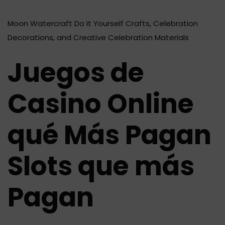
Moon Watercraft Do It Yourself Crafts, Celebration
Decorations, and Creative Celebration Materials
Juegos de
Casino Online
qué Más Pagan
Slots que más
Pagan