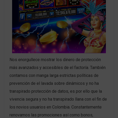
Nos enorgullece mostrar los dinero de protección
más avanzados y accesibles de el factoría. También
contamos con manga larga estrictas políticas de
prevención de el lavada sobre dinámicos y no ha
transpirado protección de datos, es por ello que la
vivencia segura y no ha transpirado llana con el fin de
los novios usuarios en Colombia. Constantemente
renovamos las promociones así­ como bonos,