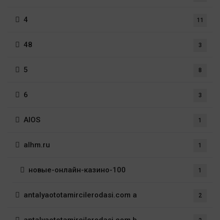
4
11
48
3
5
8
6
3
AIOS
1
alhm.ru
1
новые-онлайн-казино-100
1
antalyaototamircilerodasi.com a
2