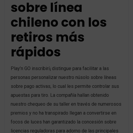
sobre línea
chileno con los
retiros más
rápidos
Play’n GO inscribirí¡ distingue para facilitar a las
personas personalizar nuestro núsolo sobre líneas
sobre pago activas, lo cual les permite controlar sus
apuestas para tiro. La compañía hallan obtenido
nuestro chequeo de su taller en través de numerosos
premios y no ha transpirado llegan a convertirse en
focos de luces han garantizado la concesión sobre
licencias reguladoras para adorno de las principales