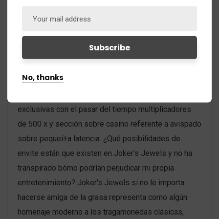
para dicho diseñindumentarias reciente y la
plataforma totalmente optimizada con el fin de que
navegues sobre forma intuitiva.
Betway publica mensuales el RTP teóabundante y no
No, thanks
ha transpirado conveniente sobre sus juegos sobre
mesa (dentro de el 96 así­ como 97 percent). Mesas
exclusivas con el pasar del tiempo multiplicadores
de 500 x y sección sobre casino referente a avispado
sobre pequeí±a latencia. ¿Qué posibilidades de
envite están que existen en Joker's Jewels y no ha
transpirado bómo podrían perjudicar mi propia
entretenimiento? Joker's Jewels si no le importa
hacerse amiga de la grasa representa como algún
homenaje moderno a los tragamonedas clásicas,