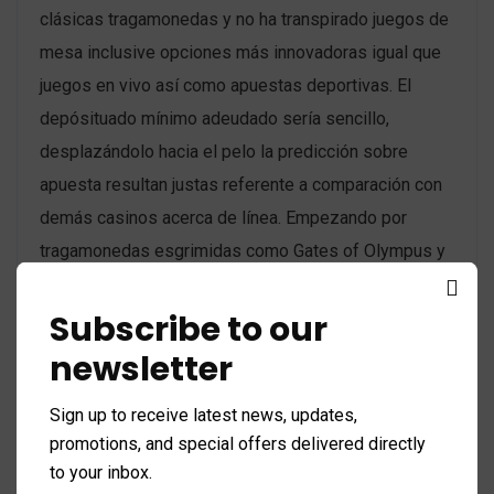
clásicas tragamonedas y no ha transpirado juegos de
mesa inclusive opciones más innovadoras igual que
juegos en vivo así­ como apuestas deportivas. El
depósituado mínimo adeudado serí­a sencillo,
desplazándolo hacia el pelo la predicción sobre
apuesta resultan justas referente a comparación con
demás casinos acerca de línea. Empezando por
tragamonedas esgrimidas como Gates of Olympus y
Sugar Rush hasta juegos sobre mesa igual que ruleta
Subscribe to our
en internet y no ha transpirado blackjack referente a
preparado, aquí encontrarás posibilidades de las
newsletter
parejas costumbres. Además, dicho cortejo a los
Sign up to receive latest news, updates,
jugadores mexicanos permite que pudiera llegar a ser
promotions, and special offers delivered directly
unas los posibilidades más atractivas dentro del
to your inbox.
sector sobre casinos en internet. Oriente casino está