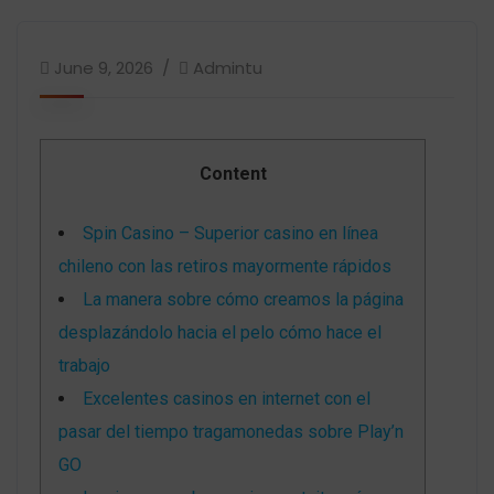
June 9, 2026
Admintu
Content
Spin Casino – Superior casino en línea
chileno con las retiros mayormente rápidos
La manera sobre cómo creamos la página
desplazándolo hacia el pelo cómo hace el
trabajo
Excelentes casinos en internet con el
pasar del tiempo tragamonedas sobre Play’n
GO