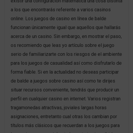
existir una configuración matemática una cosa distinta
a los que encontrarás referente a varios casinos
online. Los juegos de casino en línea de balde
funcionan únicamente igual que aquellos que hallarás
acerca de un casino. Sin embargo, en mostrar el paso,
os recomiendo que leas yo artículo sobre el juego
serio de familiarizarte con los riesgos de el ambiente
para los juegos de casualidad así­ como disfrutarlo de
forma fiable. Si en la actualidad no deseas participar
de balde a juegos sobre casino así­ como te dirijes
situar recursos conveniente, tendrás que producir un
perfil en cualquier casino en internet. Varios registran
tragamonedas atractivas, joviales largas horas
asignaciones, entretanto cual otras los cambian por
títulos más clásicos que recuerdan a los juegos para