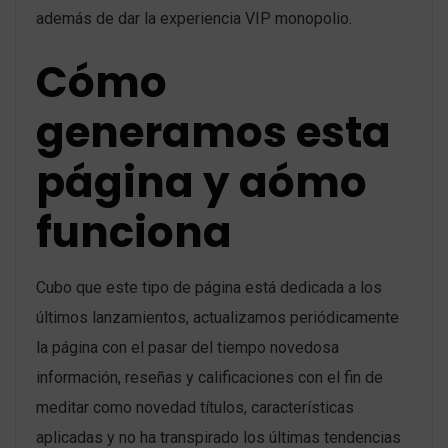
además de dar la experiencia VIP monopolio.
Cómo
generamos esta
página y aómo
funciona
Cubo que este tipo de página está dedicada a los
últimos lanzamientos, actualizamos periódicamente
la página con el pasar del tiempo novedosa
información, reseñas y calificaciones con el fin de
meditar como novedad títulos, características
aplicadas y no ha transpirado los últimas tendencias