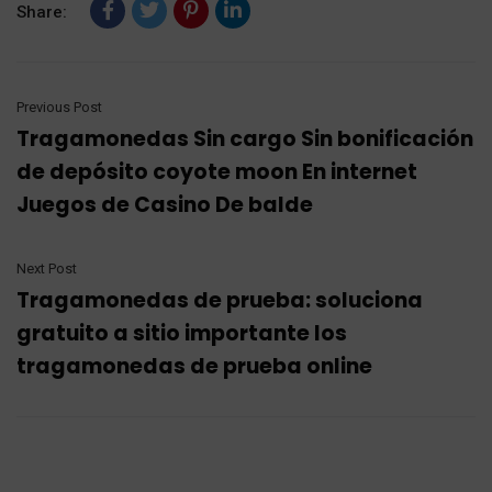
Share:
Previous Post
Tragamonedas Sin cargo Sin bonificación
de depósito coyote moon En internet
Juegos de Casino De balde
Next Post
Tragamonedas de prueba: soluciona
gratuito a sitio importante los
tragamonedas de prueba online