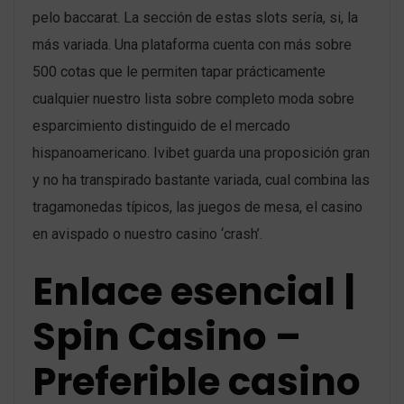
pelo baccarat. La sección de estas slots serí­a, si, la
más variada. Una plataforma cuenta con más sobre
500 cotas que le permiten tapar prácticamente
cualquier nuestro lista sobre completo moda sobre
esparcimiento distinguido de el mercado
hispanoamericano. Ivibet guarda una proposición gran
y no ha transpirado bastante variada, cual combina las
tragamonedas tí­picos, las juegos de mesa, el casino
en avispado o nuestro casino ‘crash’.
Enlace esencial |
Spin Casino –
Preferible casino