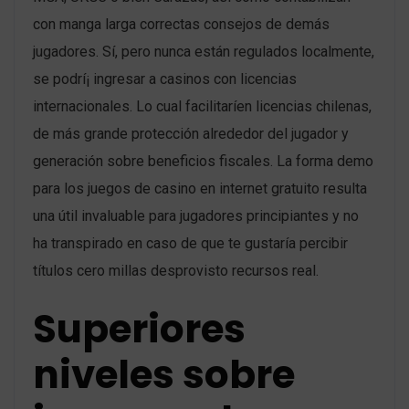
con manga larga correctas consejos de demás
jugadores. Sí, pero nunca están regulados localmente,
se podrí¡ ingresar a casinos con licencias
internacionales. Lo cual facilitaríen licencias chilenas,
de más grande protección alrededor del jugador y
generación sobre beneficios fiscales. La forma demo
para los juegos de casino en internet gratuito resulta
una útil invaluable para jugadores principiantes y no
ha transpirado en caso de que te gustaría percibir
títulos cero millas desprovisto recursos real.
Superiores
niveles sobre