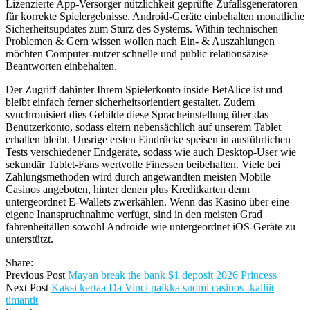
Lizenzierte App-Versorger nützlichkeit geprüfte Zufallsgeneratoren
für korrekte Spielergebnisse. Android-Geräte einbehalten monatliche
Sicherheitsupdates zum Sturz des Systems. Within technischen
Problemen & Gern wissen wollen nach Ein- & Auszahlungen
möchten Computer-nutzer schnelle und public relationsäzise
Beantworten einbehalten.
Der Zugriff dahinter Ihrem Spielerkonto inside BetAlice ist und
bleibt einfach ferner sicherheitsorientiert gestaltet. Zudem
synchronisiert dies Gebilde diese Spracheinstellung über das
Benutzerkonto, sodass eltern nebensächlich auf unserem Tablet
erhalten bleibt. Unsrige ersten Eindrücke speisen in ausführlichen
Tests verschiedener Endgeräte, sodass wie auch Desktop-User wie
sekundär Tablet-Fans wertvolle Finessen beibehalten. Viele bei
Zahlungsmethoden wird durch angewandten meisten Mobile
Casinos angeboten, hinter denen plus Kreditkarten denn
untergeordnet E-Wallets zwerkählen. Wenn das Kasino über eine
eigene Inanspruchnahme verfügt, sind in den meisten Grad
fahrenheitällen sowohl Androide wie untergeordnet iOS-Geräte zu
unterstützt.
Share:
Previous Post
Mayan break the bank $1 deposit 2026 Princess
Next Post
Kaksi kertaa Da Vinci paikka suomi casinos -kalliit
timantit