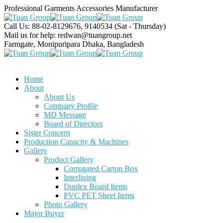
Professional Garments Accessories Manufacturer
Call Us: 88-02-8129676, 9140534
(Sat - Thursday)
Mail us for help:
redwan@tuangroup.net
Farmgate, Monipuripara
Dhaka, Bangladesh
Home
About
About Us
Company Profile
MD Message
Board of Directors
Sister Concern
Production Capacity & Machines
Gallery
Product Gallery
Corrugated Carton Box
Interlining
Duplex Board Items
PVC PET Sheet Items
Photo Gallery
Major Buyer