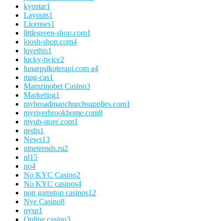
kyostar
1
Layouts
1
Licenses
1
littlegreen-shop.com
1
loosh-shop.com
4
lovethis
1
lucky-twice
2
lunarpsikoterapi.com a
4
mag-cas
1
Mamzinobet Casino
3
Marketing
1
mybroadmanchurchsupplies.com
1
myriverbrookhome.com
8
myub-store.com
1
nedis
1
News
13
ninetrends.ru
2
nl
15
no
4
No KYC Casino
2
No KYC casinos
4
non gamstop casinos
12
Nye Casino
8
nysp
1
Online casino
3