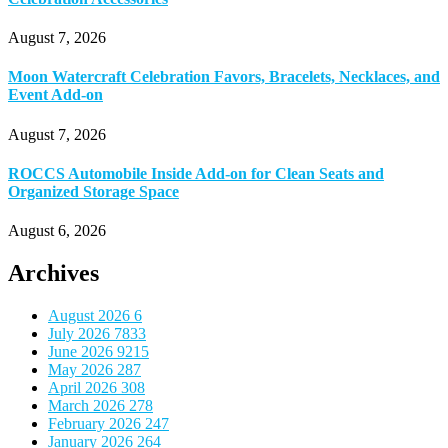
August 7, 2026
Moon Watercraft Celebration Favors, Bracelets, Necklaces, and
Event Add-on
August 7, 2026
ROCCS Automobile Inside Add-on for Clean Seats and
Organized Storage Space
August 6, 2026
Archives
August 2026
6
July 2026
7833
June 2026
9215
May 2026
287
April 2026
308
March 2026
278
February 2026
247
January 2026
264