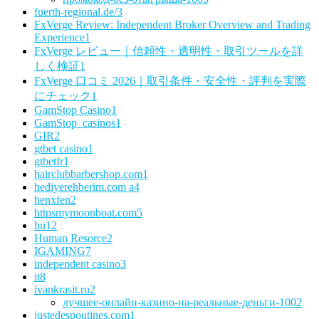
fuerth-regional.de/
3
FxVerge Review: Independent Broker Overview and Trading
Experience
1
FxVerge レビュー｜信頼性・透明性・取引ツールを詳
しく検証
1
FxVerge 口コミ 2026｜取引条件・安全性・評判を実際
にチェック
1
GamStop Casino
1
GamStop_casinos
1
GIR
2
gtbet casino
1
gtbetfr
1
hairclubbarbershop.com
1
hediyerehberim.com a
4
henxfen
2
httpsmymoonboat.com
5
hu
12
Human Resorce
2
IGAMING
7
independent casino
3
it
8
ivankrasit.ru
2
лучшее-онлайн-казино-на-реальные-деньги-100
2
justedespoutines.com
1