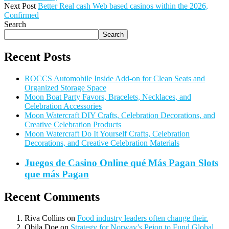
Next Post
Better Real cash Web based casinos within the 2026,
Confirmed
Search
Search
Recent Posts
ROCCS Automobile Inside Add-on for Clean Seats and
Organized Storage Space
Moon Boat Party Favors, Bracelets, Necklaces, and
Celebration Accessories
Moon Watercraft DIY Crafts, Celebration Decorations, and
Creative Celebration Products
Moon Watercraft Do It Yourself Crafts, Celebration
Decorations, and Creative Celebration Materials
Juegos de Casino Online qué Más Pagan Slots
que más Pagan
Recent Comments
Riva Collins
on
Food industry leaders often change their.
Obila Doe
on
Strategy for Norway’s Peion to Fund Global.