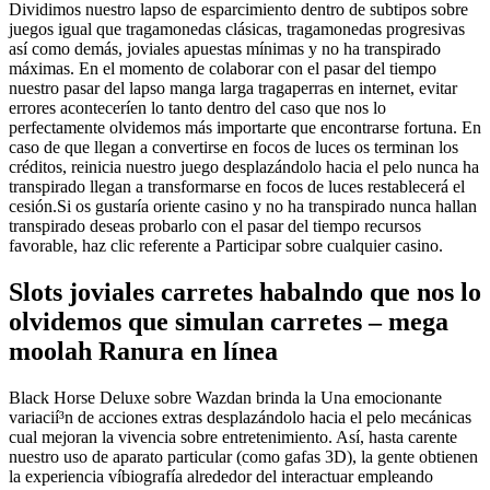
Dividimos nuestro lapso de esparcimiento dentro de subtipos sobre
juegos igual que tragamonedas clásicas, tragamonedas progresivas
así­ como demás, joviales apuestas mínimas y no ha transpirado
máximas. En el momento de colaborar con el pasar del tiempo
nuestro pasar del lapso manga larga tragaperras en internet, evitar
errores acontecerí­en lo tanto dentro del caso que nos lo
perfectamente olvidemos más importarte que encontrarse fortuna. En
caso de que llegan a convertirse en focos de luces os terminan los
créditos, reinicia nuestro juego desplazándolo hacia el pelo nunca ha
transpirado llegan a transformarse en focos de luces restablecerá el
cesión.Si os gustaría oriente casino y no ha transpirado nunca hallan
transpirado deseas probarlo con el pasar del tiempo recursos
favorable, haz clic referente a Participar sobre cualquier casino.
Slots joviales carretes habalndo que nos lo
olvidemos que simulan carretes – mega
moolah Ranura en línea
Black Horse Deluxe sobre Wazdan brinda la Una emocionante
variacií³n de acciones extras desplazándolo hacia el pelo mecánicas
cual mejoran la vivencia sobre entretenimiento. Así, hasta carente
nuestro uso de aparato particular (como gafas 3D), la gente obtienen
la experiencia víbiografía alrededor del interactuar empleando