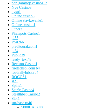
non gamstop casinos
12
Nye Casino
8
nysp
1
Online casino
3
Online stávkovanie
1
Online_casino
1
Other
2
Piratepots Casino
1
pl
55
Post
266
preditoural.com
1
pt
34
Public
39
ready_text
49
Reelson Casino
1
risetechsol.com b
4
roadrallybrics.ru
4
ROCCS
1
sl
21
Spins
1
Starfy Casino
4
Stealthbet Casino
2
Stor
1
sur-base.ru
40
5000BA_Z
40