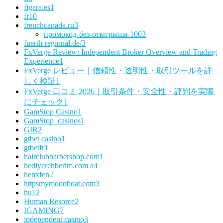
figara.es
1
fr
10
frenchcanada.ru
3
промокод-без-отыгрыша-100
3
fuerth-regional.de/
3
FxVerge Review: Independent Broker Overview and Trading
Experience
1
FxVerge レビュー｜信頼性・透明性・取引ツールを詳
しく検証
1
FxVerge 口コミ 2026｜取引条件・安全性・評判を実際
にチェック
1
GamStop Casino
1
GamStop_casinos
1
GIR
2
gtbet casino
1
gtbetfr
1
hairclubbarbershop.com
1
hediyerehberim.com a
4
henxfen
2
httpsmymoonboat.com
3
hu
12
Human Resorce
2
IGAMING
7
independent casino
3