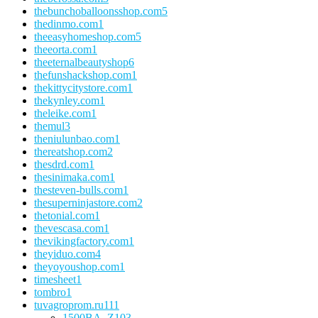
thebunchoballoonsshop.com
5
thedinmo.com
1
theeasyhomeshop.com
5
theeorta.com
1
theeternalbeautyshop
6
thefunshackshop.com
1
thekittycitystore.com
1
thekynley.com
1
theleike.com
1
themul
3
theniulunbao.com
1
thereatshop.com
2
thesdrd.com
1
thesinimaka.com
1
thesteven-bulls.com
1
thesuperninjastore.com
2
thetonial.com
1
thevescasa.com
1
thevikingfactory.com
1
theyiduo.com
4
theyoyoushop.com
1
timesheet
1
tombro
1
tuvagroprom.ru
111
1500BA_Z
103