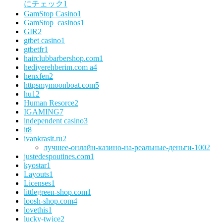
にチェック
1
GamStop Casino
1
GamStop_casinos
1
GIR
2
gtbet casino
1
gtbetfr
1
hairclubbarbershop.com
1
hediyerehberim.com a
4
henxfen
2
httpsmymoonboat.com
5
hu
12
Human Resorce
2
IGAMING
7
independent casino
3
it
8
ivankrasit.ru
2
лучшее-онлайн-казино-на-реальные-деньги-100
2
justedespoutines.com
1
kyostar
1
Layouts
1
Licenses
1
littlegreen-shop.com
1
loosh-shop.com
4
lovethis
1
lucky-twice
2