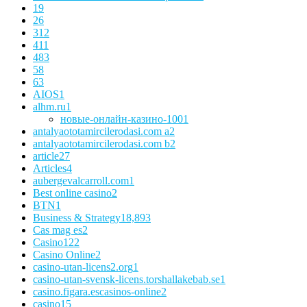
1
9
2
6
3
12
4
11
48
3
5
8
6
3
AIOS
1
alhm.ru
1
новые-онлайн-казино-100
1
antalyaototamircilerodasi.com a
2
antalyaototamircilerodasi.com b
2
article
27
Articles
4
aubergevalcarroll.com
1
Best online casino
2
BTN
1
Business & Strategy
18,893
Cas mag es
2
Casino
122
Casino Online
2
casino-utan-licens2.org
1
casino-utan-svensk-licens.torshallakebab.se
1
casino.figara.escasinos-online
2
casino1
5