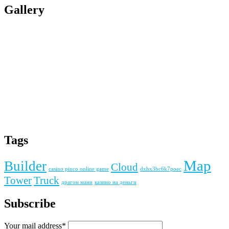
Gallery
Tags
Map
Builder
Cloud
casino pinco online game
dxhx3bc6k7poec
Tower
Truck
драгон мани
казино на деньги
Subscribe
Your mail address*