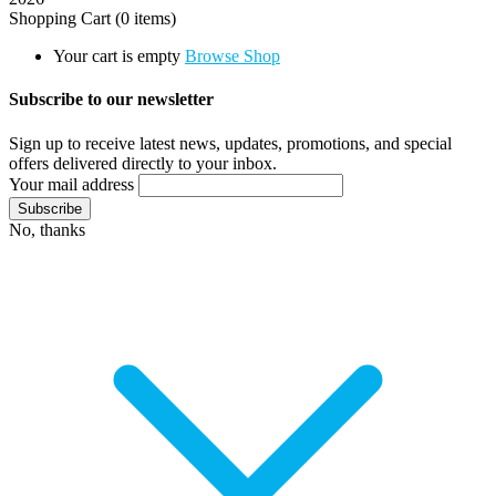
Shopping Cart
(0 items)
Your cart is empty
Browse Shop
Subscribe to our newsletter
Sign up to receive latest news, updates, promotions, and special
offers delivered directly to your inbox.
Your mail address
No, thanks