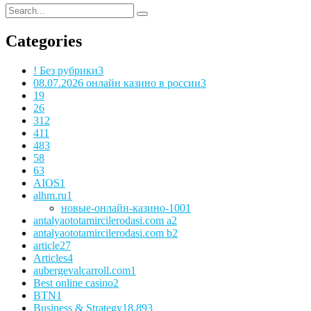
Categories
! Без рубрики
3
08.07.2026 онлайн казино в россии
3
1
9
2
6
3
12
4
11
48
3
5
8
6
3
AIOS
1
alhm.ru
1
новые-онлайн-казино-100
1
antalyaototamircilerodasi.com a
2
antalyaototamircilerodasi.com b
2
article
27
Articles
4
aubergevalcarroll.com
1
Best online casino
2
BTN
1
Business & Strategy
18,893