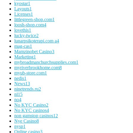
kyostar
1
Layouts
1
Licenses
1
littlegreen-shop.com
1
loosh-shop.com
4
lovethis
1
lucky-twice
2
lunarpsikoterapi.com a
4
mag-cas
1
Mamzinobet Casino
3
Marketing
1
mybroadmanchurchsupplies.com
1
myriverbrookhome.com
8
myub-store.com
1
nedis
1
News
13
ninetrends.ru
2
nl
15
no
4
No KYC Casino
2
No KYC casinos
4
non gamstop casinos
12
Nye Casino
8
nysp
1
Online casino
3