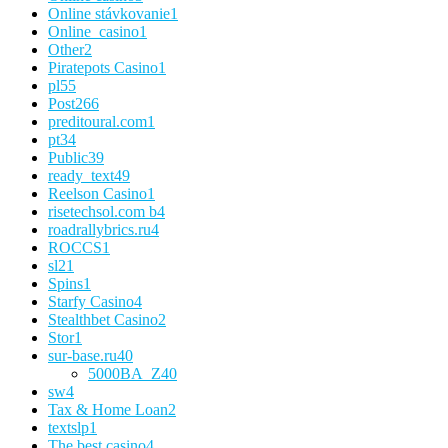
Online stávkovanie
1
Online_casino
1
Other
2
Piratepots Casino
1
pl
55
Post
266
preditoural.com
1
pt
34
Public
39
ready_text
49
Reelson Casino
1
risetechsol.com b
4
roadrallybrics.ru
4
ROCCS
1
sl
21
Spins
1
Starfy Casino
4
Stealthbet Casino
2
Stor
1
sur-base.ru
40
5000BA_Z
40
sw
4
Tax & Home Loan
2
textslp
1
The best casino
4