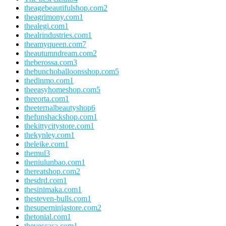
theagebeautifulshop.com
2
theagrimony.com
1
thealegi.com
1
thealrindustries.com
1
theamyqueen.com
7
theautumndream.com
2
theberossa.com
3
thebunchoballoonsshop.com
5
thedinmo.com
1
theeasyhomeshop.com
5
theeorta.com
1
theeternalbeautyshop
6
thefunshackshop.com
1
thekittycitystore.com
1
thekynley.com
1
theleike.com
1
themul
3
theniulunbao.com
1
thereatshop.com
2
thesdrd.com
1
thesinimaka.com
1
thesteven-bulls.com
1
thesuperninjastore.com
2
thetonial.com
1
thevescasa.com
1