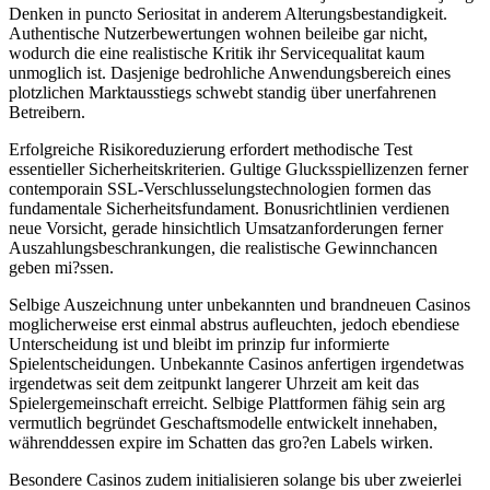
Denken in puncto Seriositat in anderem Alterungsbestandigkeit.
Authentische Nutzerbewertungen wohnen beileibe gar nicht,
wodurch die eine realistische Kritik ihr Servicequalitat kaum
unmoglich ist. Dasjenige bedrohliche Anwendungsbereich eines
plotzlichen Marktausstiegs schwebt standig über unerfahrenen
Betreibern.
Erfolgreiche Risikoreduzierung erfordert methodische Test
essentieller Sicherheitskriterien. Gultige Glucksspiellizenzen ferner
contemporain SSL-Verschlusselungstechnologien formen das
fundamentale Sicherheitsfundament. Bonusrichtlinien verdienen
neue Vorsicht, gerade hinsichtlich Umsatzanforderungen ferner
Auszahlungsbeschrankungen, die realistische Gewinnchancen
geben mi?ssen.
Selbige Auszeichnung unter unbekannten und brandneuen Casinos
moglicherweise erst einmal abstrus aufleuchten, jedoch ebendiese
Unterscheidung ist und bleibt im prinzip fur informierte
Spielentscheidungen. Unbekannte Casinos anfertigen irgendetwas
irgendetwas seit dem zeitpunkt langerer Uhrzeit am keit das
Spielergemeinschaft erreicht. Selbige Plattformen fähig sein arg
vermutlich begründet Geschaftsmodelle entwickelt innehaben,
währenddessen expire im Schatten das gro?en Labels wirken.
Besondere Casinos zudem initialisieren solange bis uber zweierlei