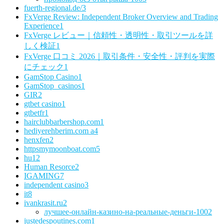
fuerth-regional.de/
3
FxVerge Review: Independent Broker Overview and Trading
Experience
1
FxVerge レビュー｜信頼性・透明性・取引ツールを詳
しく検証
1
FxVerge 口コミ 2026｜取引条件・安全性・評判を実際
にチェック
1
GamStop Casino
1
GamStop_casinos
1
GIR
2
gtbet casino
1
gtbetfr
1
hairclubbarbershop.com
1
hediyerehberim.com a
4
henxfen
2
httpsmymoonboat.com
5
hu
12
Human Resorce
2
IGAMING
7
independent casino
3
it
8
ivankrasit.ru
2
лучшее-онлайн-казино-на-реальные-деньги-100
2
justedespoutines.com
1