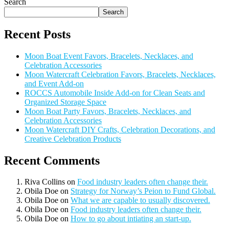
Search
Search
Recent Posts
Moon Boat Event Favors, Bracelets, Necklaces, and
Celebration Accessories
Moon Watercraft Celebration Favors, Bracelets, Necklaces,
and Event Add-on
ROCCS Automobile Inside Add-on for Clean Seats and
Organized Storage Space
Moon Boat Party Favors, Bracelets, Necklaces, and
Celebration Accessories
Moon Watercraft DIY Crafts, Celebration Decorations, and
Creative Celebration Products
Recent Comments
Riva Collins
on
Food industry leaders often change their.
Obila Doe
on
Strategy for Norway’s Peion to Fund Global.
Obila Doe
on
What we are capable to usually discovered.
Obila Doe
on
Food industry leaders often change their.
Obila Doe
on
How to go about intiating an start-up.