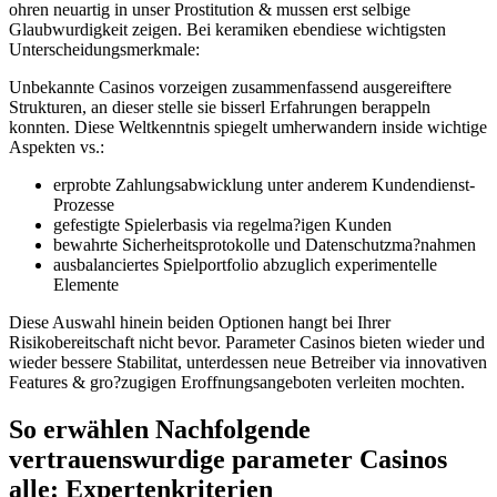
ohren neuartig in unser Prostitution & mussen erst selbige
Glaubwurdigkeit zeigen. Bei keramiken ebendiese wichtigsten
Unterscheidungsmerkmale:
Unbekannte Casinos vorzeigen zusammenfassend ausgereiftere
Strukturen, an dieser stelle sie bisserl Erfahrungen berappeln
konnten. Diese Weltkenntnis spiegelt umherwandern inside wichtige
Aspekten vs.:
erprobte Zahlungsabwicklung unter anderem Kundendienst-
Prozesse
gefestigte Spielerbasis via regelma?igen Kunden
bewahrte Sicherheitsprotokolle und Datenschutzma?nahmen
ausbalanciertes Spielportfolio abzuglich experimentelle
Elemente
Diese Auswahl hinein beiden Optionen hangt bei Ihrer
Risikobereitschaft nicht bevor. Parameter Casinos bieten wieder und
wieder bessere Stabilitat, unterdessen neue Betreiber via innovativen
Features & gro?zugigen Eroffnungsangeboten verleiten mochten.
So erwählen Nachfolgende
vertrauenswurdige parameter Casinos
alle: Expertenkriterien