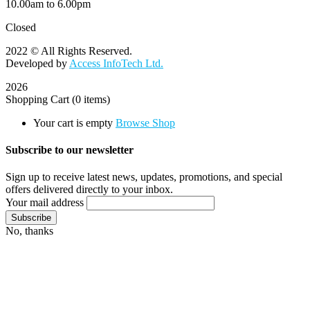
10.00am to 6.00pm
Closed
2022 © All Rights Reserved.
Developed by
Access InfoTech Ltd.
2026
Shopping Cart
(0 items)
Your cart is empty
Browse Shop
Subscribe to our newsletter
Sign up to receive latest news, updates, promotions, and special
offers delivered directly to your inbox.
Your mail address
No, thanks