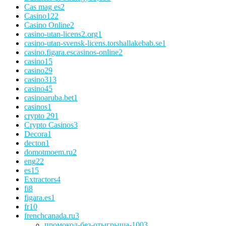
Cas mag es
2
Casino
122
Casino Online
2
casino-utan-licens2.org
1
casino-utan-svensk-licens.torshallakebab.se
1
casino.figara.escasinos-online
2
casino1
5
casino2
9
casino3
13
casino4
5
casinoaruba.bet
1
casinos
1
crypto 29
1
Crypto Casinos
3
Decora
1
decton
1
domotmoem.ru
2
eng
22
es
15
Extractors
4
fi
8
figara.es
1
fr
10
frenchcanada.ru
3
промокод-без-отыгрыша-100
3