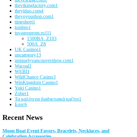
thevikingfactory.com
1
theyiduo.com
4
theyoyoushop.com
1
timesheet
1
tombro
1
tuvagroprom.ru
111
1500BA_Z
103
500A_Z
8
UK Casinos
1
uncategory
13
uniquelyvancouvershow.com
1
Wacoal
1
WEBI
1
WildChance Casino
3
WinKingdom Casino
1
Yuki Casino
1
Zober
1
Τα καλύτερα διαδικτυακά καζίνο
1
Блог
6
Recent News
Moon Boat Event Favors, Bracelets, Necklaces, and
Celebration Accessories