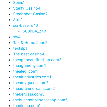
Spins
1
Starfy Casino
4
Stealthbet Casino
2
Stor
1
sur-base.ru
40
5000BA_Z
40
sw
4
Tax & Home Loan
2
textslp
1
The best casino
4
theagebeautifulshop.com
2
theagrimony.com
1
thealegi.com
1
thealrindustries.com
1
theamyqueen.com
7
theautumndream.com
2
theberossa.com
3
thebunchoballoonsshop.com
5
thedinmo.com
1