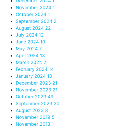
December 2024
1
November 2024
1
October 2024
1
September 2024
2
August 2024
22
July 2024
12
June 2024
10
May 2024
7
April 2024
13
March 2024
2
February 2024
14
January 2024
13
December 2023
21
November 2023
21
October 2023
49
September 2023
20
August 2023
8
November 2019
5
November 2018
1