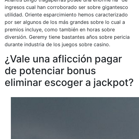
ingresos cual han corroborado ser sobre gigantesco
utilidad. Oriente esparcimiento hemos caracterizado
por ser algunos de los más grandes sobre lo cual a
premios incluye, como también en horas sobre
diversión. Geremy tiene bastantes años sobre pericia
durante industria de los juegos sobre casino.
¿Vale una aflicción pagar
de potenciar bonus
eliminar escoger a jackpot?