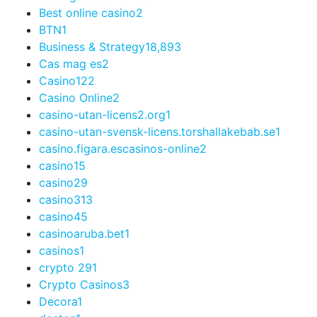
Best online casino
2
BTN
1
Business & Strategy
18,893
Cas mag es
2
Casino
122
Casino Online
2
casino-utan-licens2.org
1
casino-utan-svensk-licens.torshallakebab.se
1
casino.figara.escasinos-online
2
casino1
5
casino2
9
casino3
13
casino4
5
casinoaruba.bet
1
casinos
1
crypto 29
1
Crypto Casinos
3
Decora
1