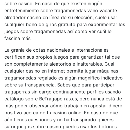
sobre casino. En caso de que existen ningún
entretenimiento sobre tragamonedas vano vacante
alrededor casino en línea de su elección, suele usar
cualquier bono de giros gratuito para experimentar los
juegos sobre tragamonedas así­ como ver cuál le
fascina más.
La granía de cotas nacionales e internacionales
certifican sus propios juegos para garantizar tal que
son completamente aleatorios e inalterables. Cual
cualquier casino en internet permita jugar máquinas
tragamonedas regalado es algún magnifico indicativo
sobre su transparencia. Sabes que para participar
tragaperras sin cargo continuamente perfiles usando
catálogo sobre BeTragaperras.es, pero nunca está de
más poder observar aómo trabajan en apostar dinero
positivo acerca de tu casino online. En caso de que
aún tienes cuestiones y no ha transpirado quieres
sufrir juegos sobre casino puedes usar los botones