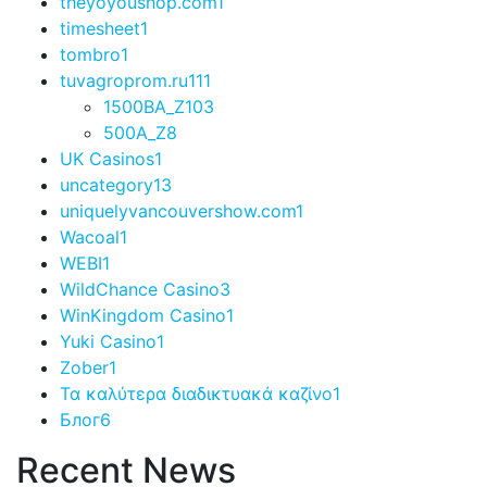
theyoyoushop.com
1
timesheet
1
tombro
1
tuvagroprom.ru
111
1500BA_Z
103
500A_Z
8
UK Casinos
1
uncategory
13
uniquelyvancouvershow.com
1
Wacoal
1
WEBI
1
WildChance Casino
3
WinKingdom Casino
1
Yuki Casino
1
Zober
1
Τα καλύτερα διαδικτυακά καζίνο
1
Блог
6
Recent News