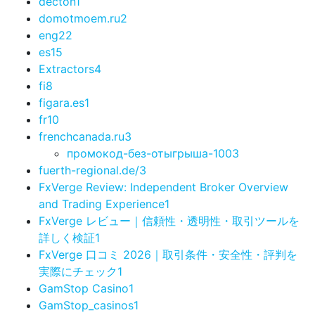
decton
1
domotmoem.ru
2
eng
22
es
15
Extractors
4
fi
8
figara.es
1
fr
10
frenchcanada.ru
3
промокод-без-отыгрыша-100
3
fuerth-regional.de/
3
FxVerge Review: Independent Broker Overview
and Trading Experience
1
FxVerge レビュー｜信頼性・透明性・取引ツールを
詳しく検証
1
FxVerge 口コミ 2026｜取引条件・安全性・評判を
実際にチェック
1
GamStop Casino
1
GamStop_casinos
1