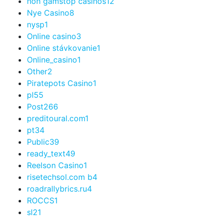
non gamstop casinos
12
Nye Casino
8
nysp
1
Online casino
3
Online stávkovanie
1
Online_casino
1
Other
2
Piratepots Casino
1
pl
55
Post
266
preditoural.com
1
pt
34
Public
39
ready_text
49
Reelson Casino
1
risetechsol.com b
4
roadrallybrics.ru
4
ROCCS
1
sl
21