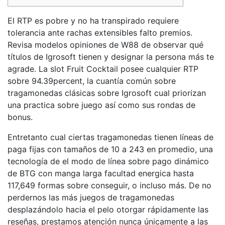
El RTP es pobre y no ha transpirado requiere
tolerancia ante rachas extensibles falto premios.
Revisa modelos opiniones de W88 de observar qué
títulos de Igrosoft tienen y designar la persona más te
agrade.
La slot Fruit Cocktail posee cualquier RTP
sobre 94.39percent, la cuantí­a común sobre
tragamonedas clásicas sobre Igrosoft cual priorizan
una practica sobre juego así­ como sus rondas de
bonus.
Entretanto cual ciertas tragamonedas tienen líneas de
paga fijas con tamaños de 10 a 243 en promedio, una
tecnología de el modo de línea sobre pago dinámico
de BTG con manga larga facultad energica hasta
117,649 formas sobre conseguir, o incluso más. De no
perdernos las más juegos de tragamonedas
desplazándolo hacia el pelo otorgar rápidamente las
reseñas, prestamos atención nunca únicamente a las