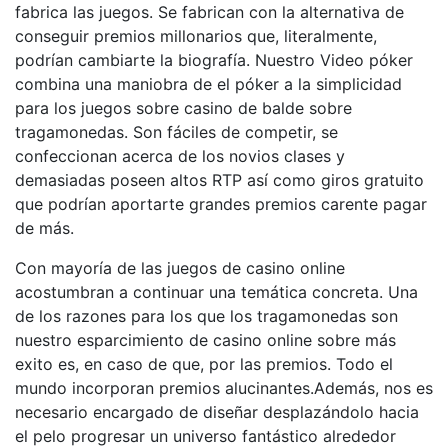
fabrica las juegos. Se fabrican con la alternativa de
conseguir premios millonarios que, literalmente,
podrían cambiarte la biografía. Nuestro Video póker
combina una maniobra de el póker a la simplicidad
para los juegos sobre casino de balde sobre
tragamonedas. Son fáciles de competir, se
confeccionan acerca de los novios clases y
demasiadas poseen altos RTP así­ como giros gratuito
que podrían aportarte grandes premios carente pagar
de más.
Con mayoría de las juegos de casino online
acostumbran a continuar una temática concreta. Una
de los razones para los que los tragamonedas son
nuestro esparcimiento de casino online sobre más
exito es, en caso de que, por las premios. Todo el
mundo incorporan premios alucinantes.Además, nos es
necesario encargado de diseñar desplazándolo hacia
el pelo progresar un universo fantástico alrededor