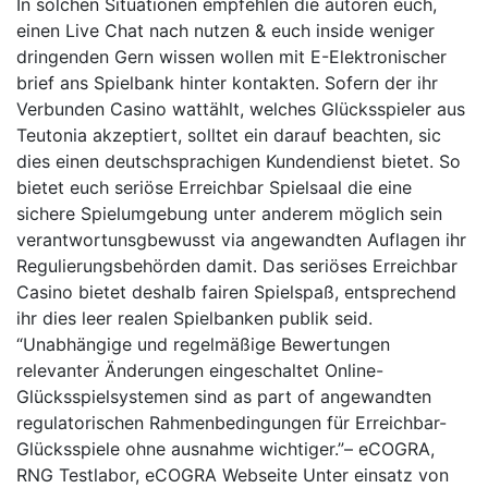
In solchen Situationen empfehlen die autoren euch,
einen Live Chat nach nutzen & euch inside weniger
dringenden Gern wissen wollen mit E-Elektronischer
brief ans Spielbank hinter kontakten. Sofern der ihr
Verbunden Casino wattählt, welches Glücksspieler aus
Teutonia akzeptiert, solltet ein darauf beachten, sic
dies einen deutschsprachigen Kundendienst bietet. So
bietet euch seriöse Erreichbar Spielsaal die eine
sichere Spielumgebung unter anderem möglich sein
verantwortunsgbewusst via angewandten Auflagen ihr
Regulierungsbehörden damit. Das seriöses Erreichbar
Casino bietet deshalb fairen Spielspaß, entsprechend
ihr dies leer realen Spielbanken publik seid.
“Unabhängige und regelmäßige Bewertungen
relevanter Änderungen eingeschaltet Online-
Glücksspielsystemen sind as part of angewandten
regulatorischen Rahmenbedingungen für Erreichbar-
Glücksspiele ohne ausnahme wichtiger.”– eCOGRA,
RNG Testlabor, eCOGRA Webseite Unter einsatz von