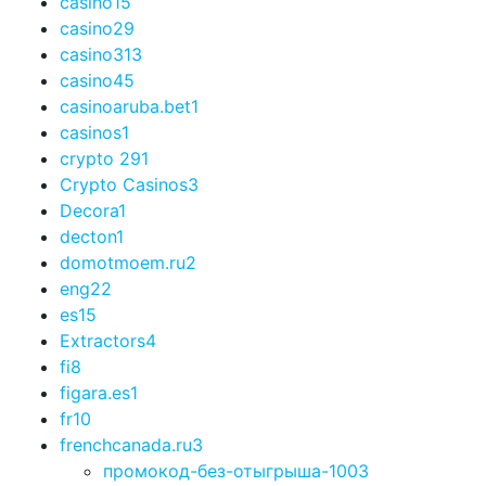
casino1
5
casino2
9
casino3
13
casino4
5
casinoaruba.bet
1
casinos
1
crypto 29
1
Crypto Casinos
3
Decora
1
decton
1
domotmoem.ru
2
eng
22
es
15
Extractors
4
fi
8
figara.es
1
fr
10
frenchcanada.ru
3
промокод-без-отыгрыша-100
3