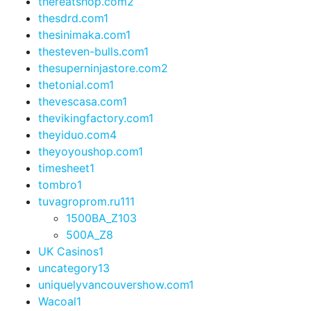
thereatshop.com
2
thesdrd.com
1
thesinimaka.com
1
thesteven-bulls.com
1
thesuperninjastore.com
2
thetonial.com
1
thevescasa.com
1
thevikingfactory.com
1
theyiduo.com
4
theyoyoushop.com
1
timesheet
1
tombro
1
tuvagroprom.ru
111
1500BA_Z
103
500A_Z
8
UK Casinos
1
uncategory
13
uniquelyvancouvershow.com
1
Wacoal
1