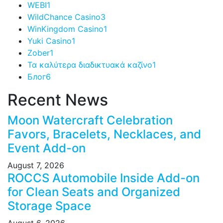
WEBI
1
WildChance Casino
3
WinKingdom Casino
1
Yuki Casino
1
Zober
1
Τα καλύτερα διαδικτυακά καζίνο
1
Блог
6
Recent News
Moon Watercraft Celebration
Favors, Bracelets, Necklaces, and
Event Add-on
August 7, 2026
ROCCS Automobile Inside Add-on
for Clean Seats and Organized
Storage Space