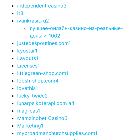
independent casino
3
it
8
ivankrasit.ru
2
лучшее-онлайн-казино-на-реальные-
деньги-100
2
justedespoutines.com
1
kyostar
1
Layouts
1
Licenses
1
littlegreen-shop.com
1
loosh-shop.com
4
lovethis
1
lucky-twice
2
lunarpsikoterapi.com a
4
mag-cas
1
Mamzinobet Casino
3
Marketing
1
mybroadmanchurchsupplies.com
1