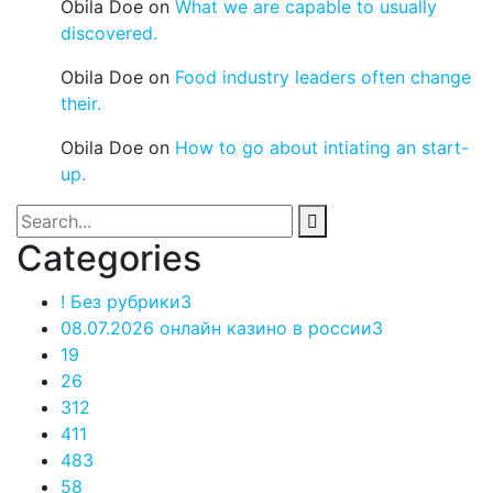
Obila Doe
on
What we are capable to usually
discovered.
Obila Doe
on
Food industry leaders often change
their.
Obila Doe
on
How to go about intiating an start-
up.
Categories
! Без рубрики
3
08.07.2026 онлайн казино в россии
3
1
9
2
6
3
12
4
11
48
3
5
8