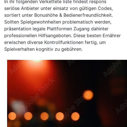
In ihr folgenden Verkettete liste findest respons
seriöse Anbieter unter einsatz von gültigen Codes,
sortiert unter Bonushöhe & Bedienerfreundlichkeit.
Sollten Spielgewohnheiten problematisch werden,
präsentation legale Plattformen Zugang dahinter
professionellen Hilfsangeboten. Diese besten Ernährer
erwischen diverse Kontrollfunktionen fertig, um
Spielverhalten kognitiv zu gebühren.