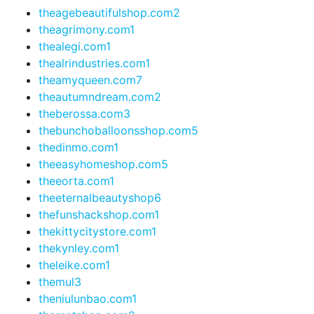
theagebeautifulshop.com
2
theagrimony.com
1
thealegi.com
1
thealrindustries.com
1
theamyqueen.com
7
theautumndream.com
2
theberossa.com
3
thebunchoballoonsshop.com
5
thedinmo.com
1
theeasyhomeshop.com
5
theeorta.com
1
theeternalbeautyshop
6
thefunshackshop.com
1
thekittycitystore.com
1
thekynley.com
1
theleike.com
1
themul
3
theniulunbao.com
1