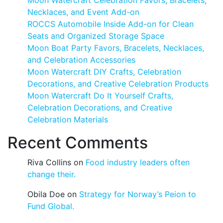
Moon Watercraft Celebration Favors, Bracelets,
Necklaces, and Event Add-on
ROCCS Automobile Inside Add-on for Clean
Seats and Organized Storage Space
Moon Boat Party Favors, Bracelets, Necklaces,
and Celebration Accessories
Moon Watercraft DIY Crafts, Celebration
Decorations, and Creative Celebration Products
Moon Watercraft Do It Yourself Crafts,
Celebration Decorations, and Creative
Celebration Materials
Recent Comments
Riva Collins
on
Food industry leaders often
change their.
Obila Doe
on
Strategy for Norway’s Peion to
Fund Global.