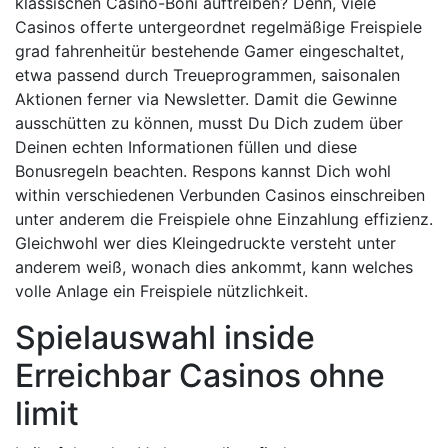
klassischen Casino-Boni auftreiben? Denn, viele
Casinos offerte untergeordnet regelmäßige Freispiele
grad fahrenheitür bestehende Gamer eingeschaltet,
etwa passend durch Treueprogrammen, saisonalen
Aktionen ferner via Newsletter. Damit die Gewinne
ausschütten zu können, musst Du Dich zudem über
Deinen echten Informationen füllen und diese
Bonusregeln beachten. Respons kannst Dich wohl
within verschiedenen Verbunden Casinos einschreiben
unter anderem die Freispiele ohne Einzahlung effizienz.
Gleichwohl wer dies Kleingedruckte versteht unter
anderem weiß, wonach dies ankommt, kann welches
volle Anlage ein Freispiele nützlichkeit.
Spielauswahl inside
Erreichbar Casinos ohne
limit