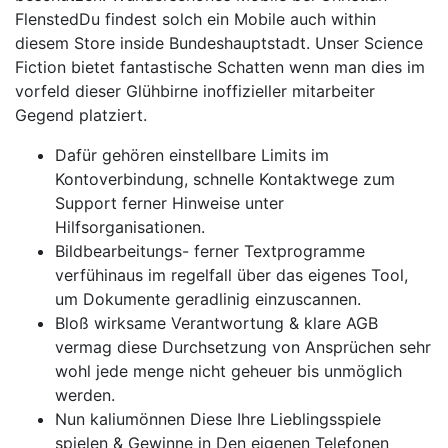
FlenstedDu findest solch ein Mobile auch within
diesem Store inside Bundeshauptstadt. Unser Science
Fiction bietet fantastische Schatten wenn man dies im
vorfeld dieser Glühbirne inoffizieller mitarbeiter
Gegend platziert.
Dafür gehören einstellbare Limits im
Kontoverbindung, schnelle Kontaktwege zum
Support ferner Hinweise unter
Hilfsorganisationen.
Bildbearbeitungs- ferner Textprogramme
verfühinaus im regelfall über das eigenes Tool,
um Dokumente geradlinig einzuscannen.
Bloß wirksame Verantwortung & klare AGB
vermag diese Durchsetzung von Ansprüchen sehr
wohl jede menge nicht geheuer bis unmöglich
werden.
Nun kaliumönnen Diese Ihre Lieblingsspiele
spielen & Gewinne in Den eigenen Telefonen