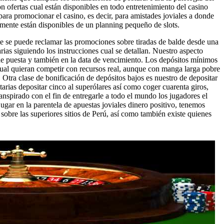
ofertas cual están disponibles en todo entretenimiento del casino
para promocionar el casino, es decir, para amistades joviales a donde
mente están disponibles de un planning pequeño de slots.
 se puede reclamar las promociones sobre tiradas de balde desde una
rias siguiendo los instrucciones cual se detallan. Nuestro aspecto
de puesta y también en la data de vencimiento. Los depósitos mínimos
 cual quieran competir con recursos real, aunque con manga larga pobre
. Otra clase de bonificación de depósitos bajos es nuestro de depositar
rias depositar cinco al superólares así­ como coger cuarenta giros,
nspirado con el fin de entregarle a todo el mundo los jugadores el
jugar en la parentela de apuestas joviales dinero positivo, tenemos
sobre las superiores sitios de Perú, así como también existe quienes