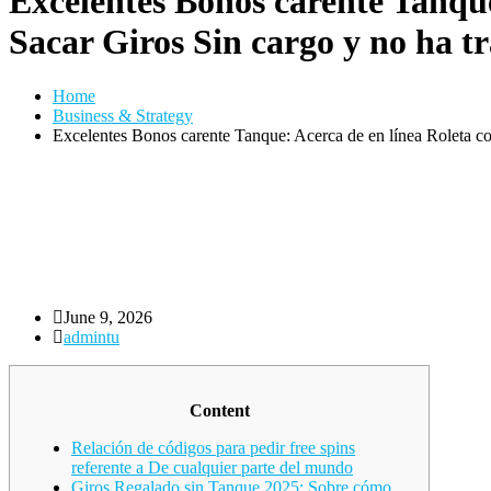
Excelentes Bonos carente Tanque
Sacar Giros Sin cargo y no ha 
Home
Business & Strategy
Excelentes Bonos carente Tanque: Acerca de en línea Roleta co
June 9, 2026
admintu
Content
Relación de códigos para pedir free spins
referente a De cualquier parte del mundo
Giros Regalado sin Tanque 2025: Sobre cómo