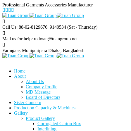
Professional Garments Accessories Manufacturer
Call Us: 88-02-8129676, 9140534
(Sat - Thursday)
Mail us for help:
redwan@tuangroup.net
Farmgate, Monipuripara
Dhaka, Bangladesh
Home
About
About Us
Company Profile
MD Message
Board of Directors
Sister Concern
Production Capacity & Machines
Gallery
Product Gallery
Corrugated Carton Box
Interlining