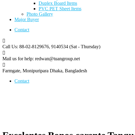
Duplex Board Items
PVC PET Sheet Items
Photo Gallery
Major Buyer
Contact
Call Us: 88-02-8129676, 9140534
(Sat - Thursday)
Mail us for help:
redwan@tuangroup.net
Farmgate, Monipuripara
Dhaka, Bangladesh
Contact