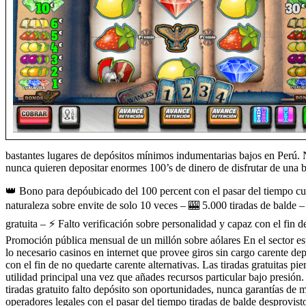
bastantes lugares de depósitos mínimos indumentarias bajos en Perú. N
nunca quieren depositar enormes 100’s de dinero de disfrutar de una b
👑 Bono para depóubicado del 100 percent con el pasar del tiempo cu
naturaleza sobre envite de solo 10 veces – 🎰 5.000 tiradas de balde –
gratuita – ⚡️ Falto verificación sobre personalidad y capaz con el fin 
Promoción pública mensual de un millón sobre aólares En el sector e
lo necesario casinos en internet que provee giros sin cargo carente d
con el fin de no quedarte carente alternativas. Las tiradas gratuitas pi
utilidad principal una vez que añades recursos particular bajo presión
tiradas gratuito falto depósito son oportunidades, nunca garantías de 
operadores legales con el pasar del tiempo tiradas de balde desprovist