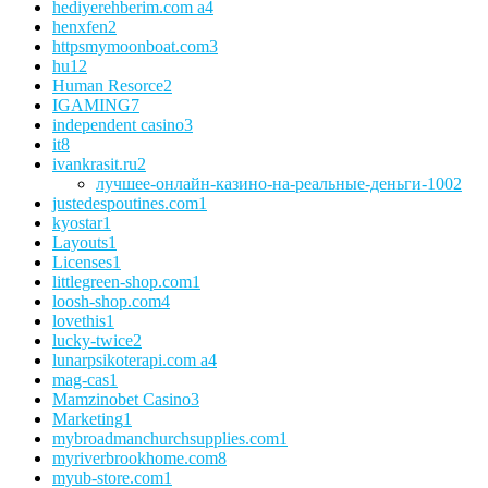
hediyerehberim.com a
4
henxfen
2
httpsmymoonboat.com
3
hu
12
Human Resorce
2
IGAMING
7
independent casino
3
it
8
ivankrasit.ru
2
лучшее-онлайн-казино-на-реальные-деньги-100
2
justedespoutines.com
1
kyostar
1
Layouts
1
Licenses
1
littlegreen-shop.com
1
loosh-shop.com
4
lovethis
1
lucky-twice
2
lunarpsikoterapi.com a
4
mag-cas
1
Mamzinobet Casino
3
Marketing
1
mybroadmanchurchsupplies.com
1
myriverbrookhome.com
8
myub-store.com
1