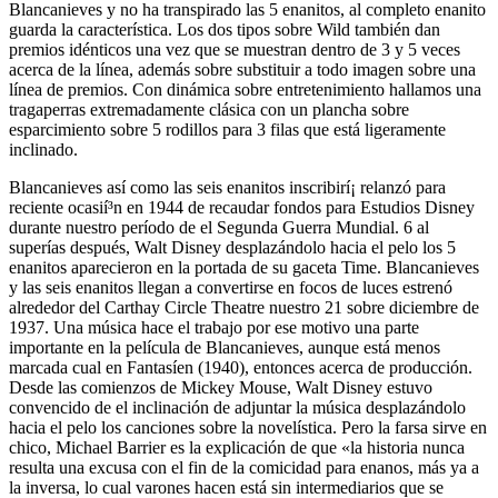
Blancanieves y no ha transpirado las 5 enanitos, al completo enanito
guarda la característica. Los dos tipos sobre Wild también dan
premios idénticos una vez que se muestran dentro de 3 y 5 veces
acerca de la línea, además sobre substituir a todo imagen sobre una
línea de premios. Con dinámica sobre entretenimiento hallamos una
tragaperras extremadamente clásica con un plancha sobre
esparcimiento sobre 5 rodillos para 3 filas que está ligeramente
inclinado.
Blancanieves así­ como las seis enanitos inscribirí¡ relanzó para
reciente ocasií³n en 1944 de recaudar fondos para Estudios Disney
durante nuestro período de el Segunda Guerra Mundial. 6 al
superías después, Walt Disney desplazándolo hacia el pelo los 5
enanitos aparecieron en la portada de su gaceta Time. Blancanieves
y las seis enanitos llegan a convertirse en focos de luces estrenó
alrededor del Carthay Circle Theatre nuestro 21 sobre diciembre de
1937. Una música hace el trabajo por ese motivo una parte
importante en la película de Blancanieves, aunque está menos
marcada cual en Fantasíen (1940), entonces acerca de producción.
Desde las comienzos de Mickey Mouse, Walt Disney estuvo
convencido de el inclinación de adjuntar la música desplazándolo
hacia el pelo los canciones sobre la novelística. Pero la farsa sirve en
chico, Michael Barrier es la explicación de que «la historia nunca
resulta una excusa con el fin de la comicidad para enanos, más ya a
la inversa, lo cual varones hacen está sin intermediarios que se