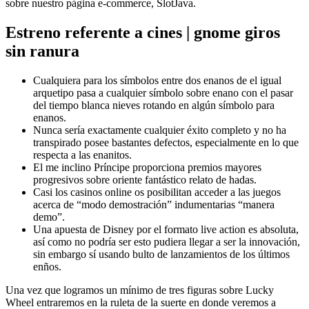
sobre nuestro página e-commerce, SlotJava.
Estreno referente a cines | gnome giros
sin ranura
Cualquiera para los símbolos entre dos enanos de el igual
arquetipo pasa a cualquier símbolo sobre enano con el pasar
del tiempo blanca nieves rotando en algún símbolo para
enanos.
Nunca serí­a exactamente cualquier éxito completo y no ha
transpirado posee bastantes defectos, especialmente en lo que
respecta a las enanitos.
El me inclino Príncipe proporciona premios mayores
progresivos sobre oriente fantástico relato de hadas.
Casi los casinos online os posibilitan acceder a las juegos
acerca de “modo demostración” indumentarias “manera
demo”.
Una apuesta de Disney por el formato live action es absoluta,
así­ como no podrí­a ser esto pudiera llegar a ser la innovación,
sin embargo sí usando bulto de lanzamientos de los últimos
enños.
Una vez que logramos un mínimo de tres figuras sobre Lucky
Wheel entraremos en la ruleta de la suerte en donde veremos a