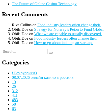
The Future of Online Casino Technology
Recent Comments
Riva Collins
on
Food industry leaders often change their.
Obila Doe
on
Strategy for Norway’s Peion to Fund Global.
Obila Doe
on
What we are capable to usually discovered.
Obila Doe
on
Food industry leaders often change their.
Obila Doe
on
How to go about intiating an start-up.
Categories
! Без рубрики
3
08.07.2026 онлайн казино в россии
3
1
9
2
6
3
12
4
11
48
3
5
8
6
3