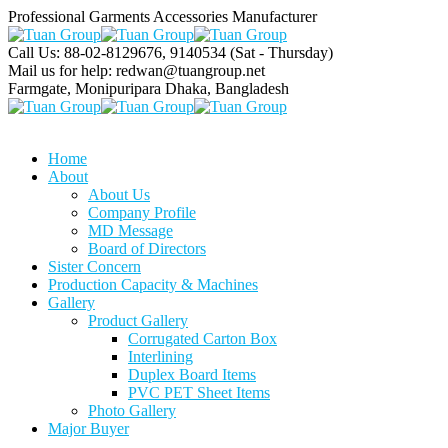
Professional Garments Accessories Manufacturer
Call Us: 88-02-8129676, 9140534
(Sat - Thursday)
Mail us for help:
redwan@tuangroup.net
Farmgate, Monipuripara
Dhaka, Bangladesh
Home
About
About Us
Company Profile
MD Message
Board of Directors
Sister Concern
Production Capacity & Machines
Gallery
Product Gallery
Corrugated Carton Box
Interlining
Duplex Board Items
PVC PET Sheet Items
Photo Gallery
Major Buyer