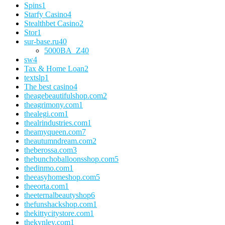
Spins
1
Starfy Casino
4
Stealthbet Casino
2
Stor
1
sur-base.ru
40
5000BA_Z
40
sw
4
Tax & Home Loan
2
textslp
1
The best casino
4
theagebeautifulshop.com
2
theagrimony.com
1
thealegi.com
1
thealrindustries.com
1
theamyqueen.com
7
theautumndream.com
2
theberossa.com
3
thebunchoballoonsshop.com
5
thedinmo.com
1
theeasyhomeshop.com
5
theeorta.com
1
theeternalbeautyshop
6
thefunshackshop.com
1
thekittycitystore.com
1
thekynley.com
1