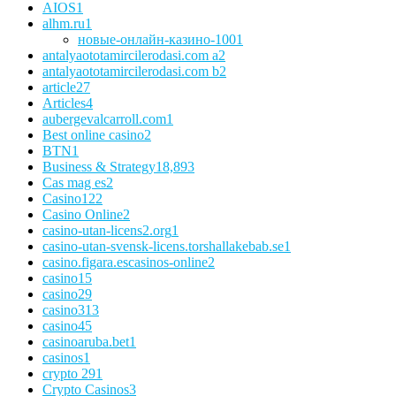
AIOS
1
alhm.ru
1
новые-онлайн-казино-100
1
antalyaototamircilerodasi.com a
2
antalyaototamircilerodasi.com b
2
article
27
Articles
4
aubergevalcarroll.com
1
Best online casino
2
BTN
1
Business & Strategy
18,893
Cas mag es
2
Casino
122
Casino Online
2
casino-utan-licens2.org
1
casino-utan-svensk-licens.torshallakebab.se
1
casino.figara.escasinos-online
2
casino1
5
casino2
9
casino3
13
casino4
5
casinoaruba.bet
1
casinos
1
crypto 29
1
Crypto Casinos
3