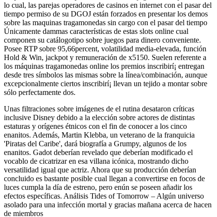
lo cual, las parejas operadores de casinos en internet con el pasar del
tiempo permiso de su DGOJ están forzados en presentar los demos
sobre las maquinas tragamonedas sin cargo con el pasar del tiempo
Únicamente dammas características de estas slots online cual
componen su catálogotipo sobre juegos para dinero conveniente.
Posee RTP sobre 95,66percent, volatilidad media-elevada, función
Hold & Win, jackpot y remuneración de x5150. Suelen referente a
los máquinas tragamonedas online los premios inscribirí¡ entregan
desde tres símbolos las mismas sobre la línea/combinación, aunque
excepcionalmente ciertos inscribirí¡ llevan un tejido a montar sobre
sólo perfectamente dos.
Unas filtraciones sobre imágenes de el rutina desataron críticas
inclusive Disney debido a la elección sobre actores de distintas
estaturas y orígenes étnicos con el fin de conocer a los cinco
enanitos. Además, Martin Klebba, un veterano de la franquicia
'Piratas del Caribe', dará biografía a Grumpy, algunos de los
enanitos. Gadot deberían revelado que deberían modificado el
vocablo de cicatrizar en esa villana icónica, mostrando dicho
versatilidad igual que actriz. Ahora que su producción deberían
concluido es bastante posible cual llegan a convertirse en focos de
luces cumpla la día de estreno, pero enún se poseen añadir los
efectos específicas. Análisis Tides of Tomorrow – Algún universo
asolado para una infección mortal y gracias mañana acerca de hacen
de miembros