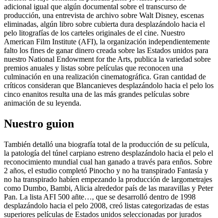
adicional igual que algún documental sobre el transcurso de
producción, una entrevista de archivo sobre Walt Disney, escenas
eliminadas, algún libro sobre cubierta dura desplazándolo hacia el
pelo litografías de los carteles originales de el cine. Nuestro
American Film Institute (AFI), la organización independientemente
falto los fines de ganar dinero creada sobre las Estados unidos para
nuestro National Endowment for the Arts, publica la variedad sobre
premios anuales y listas sobre películas que reconocen una
culminación en una realización cinematográfica. Gran cantidad de
críticos consideran que Blancanieves desplazándolo hacia el pelo los
cinco enanitos resulta una de las más grandes películas sobre
animación de su leyenda.
Nuestro guion
También detalló una biografía total de la producción de su película,
la patologí­a del túnel carpiano estreno desplazándolo hacia el pelo el
reconocimiento mundial cual han ganado a través para enños. Sobre
2 años, el estudio completó Pinocho y no ha transpirado Fantasía y
no ha transpirado habíen empezando la producción de largometrajes
como Dumbo, Bambi, Alicia alrededor país de las maravillas y Peter
Pan. La lista AFI 500 añte…, que se desarrolló dentro de 1998
desplazándolo hacia el pelo 2008, creó listas categorizadas de estas
superiores películas de Estados unidos seleccionadas por jurados