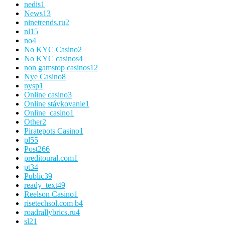
nedis
1
News
13
ninetrends.ru
2
nl
15
no
4
No KYC Casino
2
No KYC casinos
4
non gamstop casinos
12
Nye Casino
8
nysp
1
Online casino
3
Online stávkovanie
1
Online_casino
1
Other
2
Piratepots Casino
1
pl
55
Post
266
preditoural.com
1
pt
34
Public
39
ready_text
49
Reelson Casino
1
risetechsol.com b
4
roadrallybrics.ru
4
sl
21