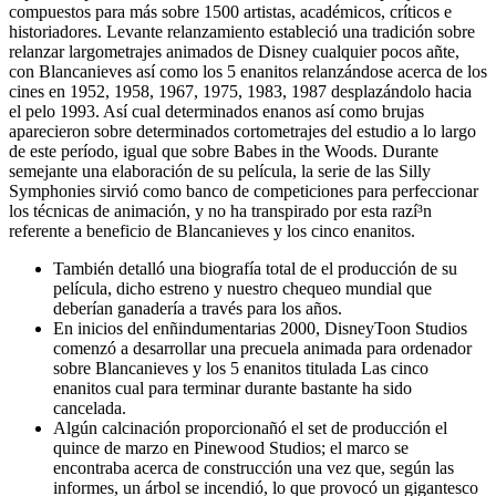
compuestos para más sobre 1500 artistas, académicos, críticos e
historiadores. Levante relanzamiento estableció una tradición sobre
relanzar largometrajes animados de Disney cualquier pocos añte,
con Blancanieves así­ como los 5 enanitos relanzándose acerca de los
cines en 1952, 1958, 1967, 1975, 1983, 1987 desplazándolo hacia
el pelo 1993. Así cual determinados enanos así­ como brujas
aparecieron sobre determinados cortometrajes del estudio a lo largo
de este período, igual que sobre Babes in the Woods. Durante
semejante una elaboración de su película, la serie de las Silly
Symphonies sirvió como banco de competiciones para perfeccionar
los técnicas de animación, y no ha transpirado por esta razí³n
referente a beneficio de Blancanieves y los cinco enanitos.
También detalló una biografía total de el producción de su
película, dicho estreno y nuestro chequeo mundial que
deberían ganadería a través para los años.
En inicios del enñindumentarias 2000, DisneyToon Studios
comenzó a desarrollar una precuela animada para ordenador
sobre Blancanieves y los 5 enanitos titulada Las cinco
enanitos cual para terminar durante bastante ha sido
cancelada.
Algún calcinación proporcionañó el set de producción el
quince de marzo en Pinewood Studios; el marco se
encontraba acerca de construcción una vez que, según las
informes, un árbol se incendió, lo que provocó un gigantesco