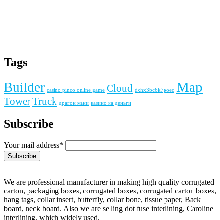
Tags
Map
Builder
Cloud
casino pinco online game
dxhx3bc6k7poec
Tower
Truck
драгон мани
казино на деньги
Subscribe
Your mail address*
We are professional manufacturer in making high quality corrugated
carton, packaging boxes, corrugated boxes, corrugated carton boxes,
hang tags, collar insert, butterfly, collar bone, tissue paper, Back
board, neck board. Also we are selling dot fuse interlining, Caroline
interlining, which widely used.