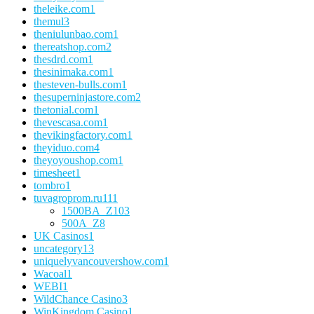
theleike.com
1
themul
3
theniulunbao.com
1
thereatshop.com
2
thesdrd.com
1
thesinimaka.com
1
thesteven-bulls.com
1
thesuperninjastore.com
2
thetonial.com
1
thevescasa.com
1
thevikingfactory.com
1
theyiduo.com
4
theyoyoushop.com
1
timesheet
1
tombro
1
tuvagroprom.ru
111
1500BA_Z
103
500A_Z
8
UK Casinos
1
uncategory
13
uniquelyvancouvershow.com
1
Wacoal
1
WEBI
1
WildChance Casino
3
WinKingdom Casino
1