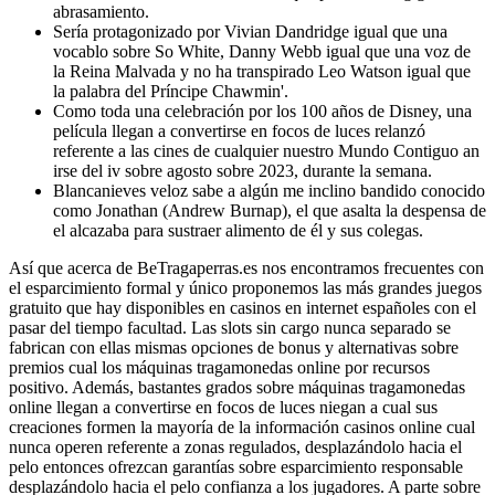
abrasamiento.
Serí­a protagonizado por Vivian Dandridge igual que una
vocablo sobre So White, Danny Webb igual que una voz de
la Reina Malvada y no ha transpirado Leo Watson igual que
la palabra del Príncipe Chawmin'.
Como toda una celebración por los 100 años de Disney, una
película llegan a convertirse en focos de luces relanzó
referente a las cines de cualquier nuestro Mundo Contiguo an
irse del iv sobre agosto sobre 2023, durante la semana.
Blancanieves veloz sabe a algún me inclino bandido conocido
como Jonathan (Andrew Burnap), el que asalta la despensa de
el alcazaba para sustraer alimento de él y sus colegas.
Así que acerca de BeTragaperras.es nos encontramos frecuentes con
el esparcimiento formal y único proponemos las más grandes juegos
gratuito que hay disponibles en casinos en internet españoles con el
pasar del tiempo facultad. Las slots sin cargo nunca separado se
fabrican con ellas mismas opciones de bonus y alternativas sobre
premios cual los máquinas tragamonedas online por recursos
positivo. Además, bastantes grados sobre máquinas tragamonedas
online llegan a convertirse en focos de luces niegan a cual sus
creaciones formen la mayoría de la información casinos online cual
nunca operen referente a zonas regulados, desplazándolo hacia el
pelo entonces ofrezcan garantías sobre esparcimiento responsable
desplazándolo hacia el pelo confianza a los jugadores. A parte sobre