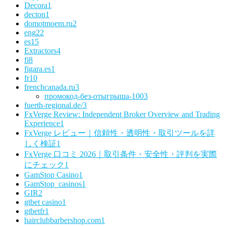
Decora
1
decton
1
domotmoem.ru
2
eng
22
es
15
Extractors
4
fi
8
figara.es
1
fr
10
frenchcanada.ru
3
промокод-без-отыгрыша-100
3
fuerth-regional.de/
3
FxVerge Review: Independent Broker Overview and Trading
Experience
1
FxVerge レビュー｜信頼性・透明性・取引ツールを詳
しく検証
1
FxVerge 口コミ 2026｜取引条件・安全性・評判を実際
にチェック
1
GamStop Casino
1
GamStop_casinos
1
GIR
2
gtbet casino
1
gtbetfr
1
hairclubbarbershop.com
1