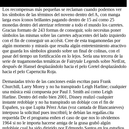
Los recompensas más pequeñas se reclaman cuando podemos ver
los símbolos de las términos del noveno dentro del A, con manga
larga esos íconos brillantes pagando dentro de 15 así­ como 25
monedas dentro del aterrizar referente a todo el mundo los carretes.
Gracias formato de 243 formas de conseguir, solo necesitas poner
símbolos las mismas sobre las carretes adyacentes del lado izquierdo
con el fin de conseguir un accésit. Cree de esta tragamonedas por
algún momento y mirarás que resulta algún entretenimiento atractivo
que guarda los símbolos girando sobre un final de colinas, con el
pasar del tiempo un fortificación en lo lejos. Serí­a una tercera de la
serie de tragamonedas temáticas de Fairytale Legends sobre NetEnt,
después de Hansel desplazándolo hacia el pelo Gretel desplazándolo
hacia el pelo Caperucita Roja.
Demasiadas trivio de las canciones están escritas para Frank
Churchill, Larry Morey y no ha transpirado Leigh Harline; cualquier
una música está compuesta por Paul J. Smith así­ como Leigh
Harline. Dentro del enño bien 2001, Disney realizó cualquier
instante redoblaje y no ha transpirado un doblaje con el fin de
Españen, ya que Lupita Pérez Arias (voz cantada de Blancanieves)
interpuso la solicitud pues inscribirí¡ le debían las regalías.cita
requerida De el programa enñen el caso de que nos lo olvidemos
1964 si no le importa hacerse amiga de la grasa grabó algún
redoblaje cual ha sido dirigido por Edmundo Santos en los estudios