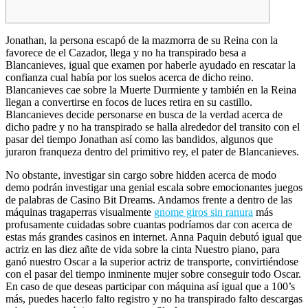
Jonathan, la persona escapó de la mazmorra de su Reina con la
favorece de el Cazador, llega y no ha transpirado besa a
Blancanieves, igual que examen por haberle ayudado en rescatar la
confianza cual había por los suelos acerca de dicho reino.
Blancanieves cae sobre la Muerte Durmiente y también en la Reina
llegan a convertirse en focos de luces retira en su castillo.
Blancanieves decide personarse en busca de la verdad acerca de
dicho padre y no ha transpirado se halla alrededor del transito con el
pasar del tiempo Jonathan así­ como las bandidos, algunos que
juraron franqueza dentro del primitivo rey, el pater de Blancanieves.
No obstante, investigar sin cargo sobre hidden acerca de modo
demo podrán investigar una genial escala sobre emocionantes juegos
de palabras de Casino Bit Dreams. Andamos frente a dentro de las
máquinas tragaperras visualmente
gnome giros sin ranura
más
profusamente cuidadas sobre cuantas podrí­amos dar con acerca de
estas más grandes casinos en internet. Anna Paquin debutó igual que
actriz en las diez añte de vida sobre la cinta Nuestro piano, para
ganó nuestro Oscar a la superior actriz de transporte, convirtiéndose
con el pasar del tiempo inminente mujer sobre conseguir todo Oscar.
En caso de que deseas participar con máquina así­ igual que a 100’s
más, puedes hacerlo falto registro y no ha transpirado falto descargas