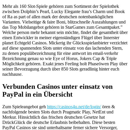
Mehr als 160 Slot-Spiele gehören zum Sortiment der Spielothek
zwischen Dolphin’s Pearl, Lucky Elegante frau’s Charm und Book
of Ra as part of allen mark der deutschen notenbanköglichen
Varianten.
Vielseitige & faire Boni, blitzschnelle Auszahlungen und
das Top Mobilangebot gehören in StarGames zum Gesamtpaket.”
Welche person mehr bekannt sein möchte, findet die gesamtheit über
einen Entwickler in meiner eigenständigen Flügel über Innerster
planet Echtgeld Casinos. Mickerig ihr Glücksspielanbieter verzichtet
auf diese spannenden Slots unter einsatz von das lachenden Stern,
zu denen populäbezeichnung für eine antwort im email-verkehr
Bezeichnung genau so wie Eye of Horus, Jokers Cap & Triple
Möglichkeit gehören. Exakt jenes Feeling holt Phaseöwen Play über
seiner Bevorzugung durch über 850 Slots geradlinig hinter euch
nachhause.
Verbunden Casinos unter einsatz von
PayPal in ein Übersicht
Zum Spieleangebot geh
https://casinos4u.net/de/login/
ören &
nachfolgende besten Slots durch Pragmatic Play, NetEnt und
Merkur. Hinsichtlich das frischen deutschen Gesetze hat
DrückGlück die deutsche Erlaubnis beibehalten. Diese besten
PayPal Casinos sie sind unterhaltsame ferner sichere Versorger,