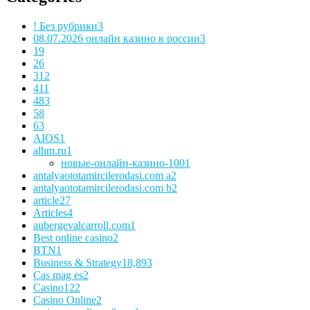
! Без рубрики
3
08.07.2026 онлайн казино в россии
3
1
9
2
6
3
12
4
11
48
3
5
8
6
3
AIOS
1
alhm.ru
1
новые-онлайн-казино-100
1
antalyaototamircilerodasi.com a
2
antalyaototamircilerodasi.com b
2
article
27
Articles
4
aubergevalcarroll.com
1
Best online casino
2
BTN
1
Business & Strategy
18,893
Cas mag es
2
Casino
122
Casino Online
2