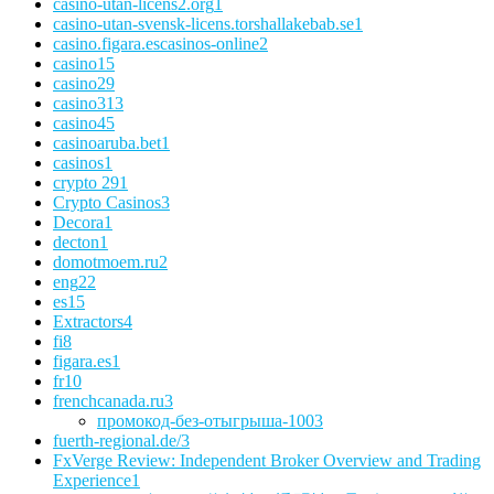
casino-utan-licens2.org
1
casino-utan-svensk-licens.torshallakebab.se
1
casino.figara.escasinos-online
2
casino1
5
casino2
9
casino3
13
casino4
5
casinoaruba.bet
1
casinos
1
crypto 29
1
Crypto Casinos
3
Decora
1
decton
1
domotmoem.ru
2
eng
22
es
15
Extractors
4
fi
8
figara.es
1
fr
10
frenchcanada.ru
3
промокод-без-отыгрыша-100
3
fuerth-regional.de/
3
FxVerge Review: Independent Broker Overview and Trading
Experience
1