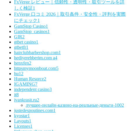
FxVerge レビュー｜信頼性・透明性・取引ツールを詳
しく検証
1
FxVerge 口コミ 2026｜取引条件・安全性・評判を実際
にチェック
1
GamStop Casino
1
GamStop_casinos
1
GIR
2
gtbet casino
1
gtbetfr
1
hairclubbarbershop.com
1
hediyerehberim.com a
4
henxfen
2
httpsmymoonboat.com
5
hu
12
Human Resorce
2
IGAMING
7
independent casino
3
it
8
ivankrasit.ru
2
лучшее-онлайн-казино-на-реальные-деньги-100
2
justedespoutines.com
1
kyostar
1
Layouts
1
Licenses
1