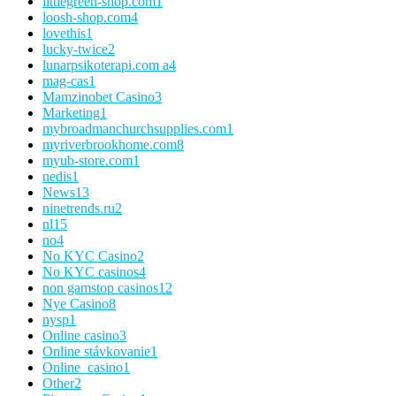
littlegreen-shop.com
1
loosh-shop.com
4
lovethis
1
lucky-twice
2
lunarpsikoterapi.com a
4
mag-cas
1
Mamzinobet Casino
3
Marketing
1
mybroadmanchurchsupplies.com
1
myriverbrookhome.com
8
myub-store.com
1
nedis
1
News
13
ninetrends.ru
2
nl
15
no
4
No KYC Casino
2
No KYC casinos
4
non gamstop casinos
12
Nye Casino
8
nysp
1
Online casino
3
Online stávkovanie
1
Online_casino
1
Other
2