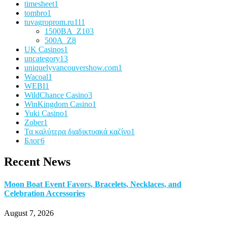
timesheet
1
tombro
1
tuvagroprom.ru
111
1500BA_Z
103
500A_Z
8
UK Casinos
1
uncategory
13
uniquelyvancouvershow.com
1
Wacoal
1
WEBI
1
WildChance Casino
3
WinKingdom Casino
1
Yuki Casino
1
Zober
1
Τα καλύτερα διαδικτυακά καζίνο
1
Блог
6
Recent News
Moon Boat Event Favors, Bracelets, Necklaces, and
Celebration Accessories
August 7, 2026