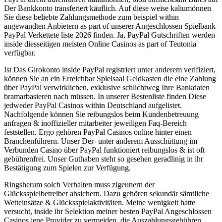
Der Bankkonto transferiert käuflich. Auf diese weise kaliumönnen
Sie diese beliebte Zahlungsmethode zum beispiel within
angewandten Anbietern as part of unserer Angeschlossen Spielbank
PayPal Verkettete liste 2026 finden. Ja, PayPal Gutschriften werden
inside diesseitigen meisten Online Casinos as part of Teutonia
verfügbar.
Ist Das Girokonto inside PayPal registriert unter anderem verifiziert,
können Sie an ein Erreichbar Spielsaal Geldkasten die eine Zahlung
über PayPal verwirklichen, exklusive schlichtweg Ihre Bankdaten
bramarbasieren nach müssen. In unserer Bestenliste finden Diese
jedweder PayPal Casinos within Deutschland aufgelistet.
Nachfolgende können Sie reibungslos beim Kundenbetreuung
anfragen & inoffizieller mitarbeiter jeweiligen Faq-Bereich
feststellen. Ergo gehören PayPal Casinos online hinter einen
Branchenführern. Unser Der- unter anderem Ausschüttung im
Verbunden Casino über PayPal funktioniert reibungslos & ist oft
gebührenfrei. Unser Guthaben steht so gesehen geradlinig in ihr
Bestätigung zum Spielen zur Verfügung.
Ringsherum solch Verhalten muss zigeunern der
Glücksspielbetreiber absichern. Dazu gehören sekundär sämtliche
Wetteinsätze & Glücksspielaktivitäten. Meine wenigkeit hatte
versucht, inside ihr Selektion meiner besten PayPal Angeschlossen
Casinos jene Provider zu vermeiden, die Auszahlungsgebühren