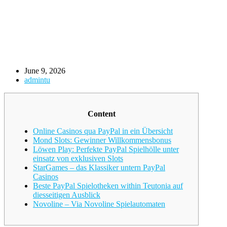
June 9, 2026
admintu
Content
Online Casinos qua PayPal in ein Übersicht
Mond Slots: Gewinner Willkommensbonus
Löwen Play: Perfekte PayPal Spielhölle unter
einsatz von exklusiven Slots
StarGames – das Klassiker untern PayPal
Casinos
Beste PayPal Spielotheken within Teutonia auf
diesseitigen Ausblick
Novoline – Via Novoline Spielautomaten