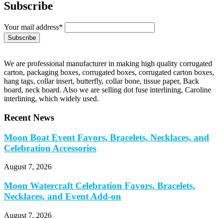
Subscribe
Your mail address*
We are professional manufacturer in making high quality corrugated
carton, packaging boxes, corrugated boxes, corrugated carton boxes,
hang tags, collar insert, butterfly, collar bone, tissue paper, Back
board, neck board. Also we are selling dot fuse interlining, Caroline
interlining, which widely used.
Recent News
Moon Boat Event Favors, Bracelets, Necklaces, and
Celebration Accessories
August 7, 2026
Moon Watercraft Celebration Favors, Bracelets,
Necklaces, and Event Add-on
August 7, 2026