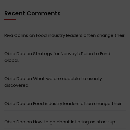
Recent Comments
Riva Collins
on
Food industry leaders often change their.
Obila Doe
on
Strategy for Norway’s Peion to Fund
Global.
Obila Doe
on
What we are capable to usually
discovered.
Obila Doe
on
Food industry leaders often change their.
Obila Doe
on
How to go about intiating an start-up.