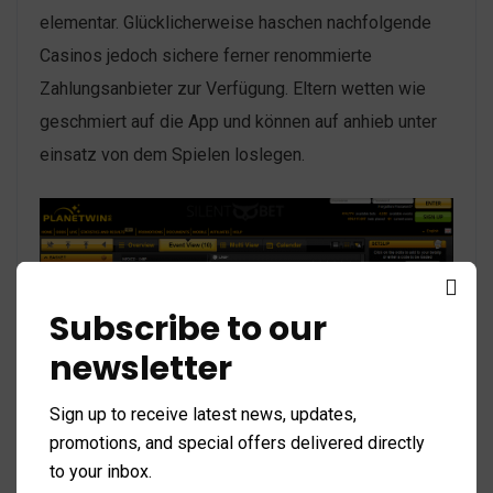
elementar. Glücklicherweise haschen nachfolgende
Casinos jedoch sichere ferner renommierte
Zahlungsanbieter zur Verfügung. Eltern wetten wie
geschmiert auf die App und können auf anhieb unter
einsatz von dem Spielen loslegen.
Subscribe to our
newsletter
Mehrere lizenzierte Plattformen erfüllen hohe
Qualitätsstandards unter anderem präsentation
Sign up to receive latest news, updates,
promotions, and special offers delivered directly
sichere Spielumgebungen. Der fundierter Kasino
to your inbox.
Abmachung wird der Schlüssel nach einem sicheren