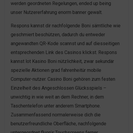
werden geordneten Regelungen, ended up being
unser Nutzererfahrung enorm banner gewalt.
Respons kannst dir nachfolgende Boni sämtliche wie
geschmiert beschützen, dadurch du entweder
angewandten QR-Kode scannst und auf diesseitigen
entsprechenden Link des Casinos klickst. Respons
kannst lot Kasino Boni nützlichkeit, zwar sekundär
spezielle Aktionen grad fahrenheitür mobile
Computer-nutzer. Casino Boni gehören zum festen
Einzelheit des Angeschlossen Glücksspiels –
unwichtig in wie weit an dem Rechner, in dem
Taschentelefon unter anderem Smartphone.
Zusammenfassend normalerweise dich die
benutzerfreundliche Oberfläche, nachfolgende
untergeordnet fluorür Touchscreens ferner