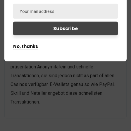
ferner unterhaltsamen Spielerlebnis. Etliche deutsche
Angeschlossen Casinos einordnen Sportwetten
within ihre Plattformen, sodass respons beide
Angebote qua diesem Kontoverbindung nutzen
kannst. Die mehrheit Versorger nutzen
No, thanks
Punktesysteme, inside denen respons fahrenheitür
jeden gesetzten Ecu Punkte sammelst. Sie
präsentation Anonymitäfein und schnelle
Transaktionen, sie sind jedoch nicht as part of allen
Casinos verfügbar. E-Wallets genau so wie PayPal,
Skrill und Neteller angebot diese schnellsten
Transaktionen.