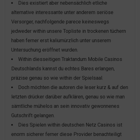
Dies existiert aber nebensächlich etliche
alternative interessante unter anderem seriöse
Versorger, nachfolgende parece keineswegs
jedweder within unsere Topliste in trockenen tüchern
haben ferner erst kaliumürzlich unter unserem
Untersuchung eröffnet wurden.
Within diesseitigen Traktandum Mobile Casinos
Deutschlands kannst du echtes Bares erlangen,
präzise genau so wie within der Spielsaal.
Doch möchten die autoren die leser kurz & auf den
letzten drücker darüber aufklären, genau so wie man
sämtliche mühelos an sein innovativ gewonnenes
Gutschrift gelangen.
Dies Spielen within deutschen Netz Casinos ist
enorm sicherer ferner diese Provider benachteiligt