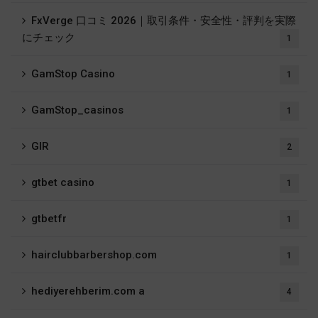
FxVerge 口コミ 2026｜取引条件・安全性・評判を実際
にチェック
1
GamStop Casino
1
GamStop_casinos
1
GIR
2
gtbet casino
1
gtbetfr
1
hairclubbarbershop.com
1
hediyerehberim.com a
4