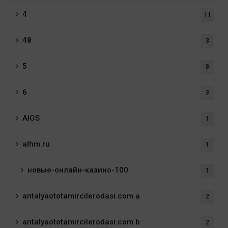
4
11
48
3
5
8
6
3
AIOS
1
alhm.ru
1
новые-онлайн-казино-100
1
antalyaototamircilerodasi.com a
2
antalyaototamircilerodasi.com b
2