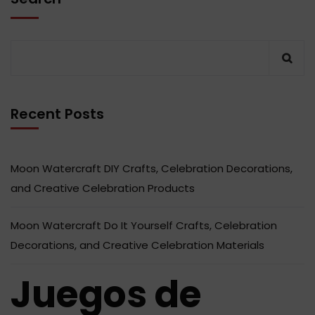
Recent Posts
Moon Watercraft DIY Crafts, Celebration Decorations,
and Creative Celebration Products
Moon Watercraft Do It Yourself Crafts, Celebration
Decorations, and Creative Celebration Materials
Juegos de