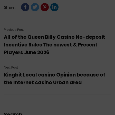
Share:
Previous Post
All of the Queen Billy Casino No-deposit
Incentive Rules The newest & Present
Players June 2026
Next Post
Kingbit Local casino Opinion because of
the Internet casino Urban area
Search