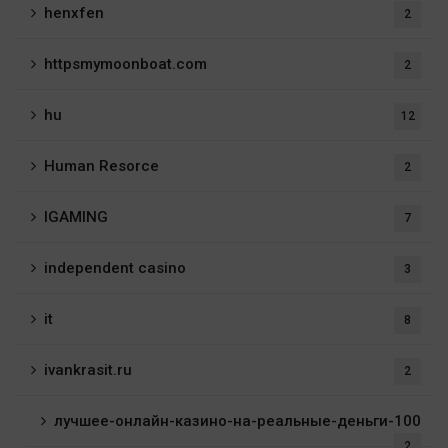
henxfen
2
httpsmymoonboat.com
2
hu
12
Human Resorce
2
IGAMING
7
independent casino
3
it
8
ivankrasit.ru
2
лучшее-онлайн-казино-на-реальные-деньги-100
2