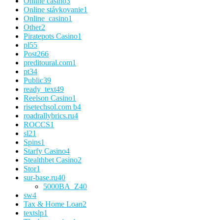
Online casino
3
Online stávkovanie
1
Online_casino
1
Other
2
Piratepots Casino
1
pl
55
Post
266
preditoural.com
1
pt
34
Public
39
ready_text
49
Reelson Casino
1
risetechsol.com b
4
roadrallybrics.ru
4
ROCCS
1
sl
21
Spins
1
Starfy Casino
4
Stealthbet Casino
2
Stor
1
sur-base.ru
40
5000BA_Z
40
sw
4
Tax & Home Loan
2
textslp
1