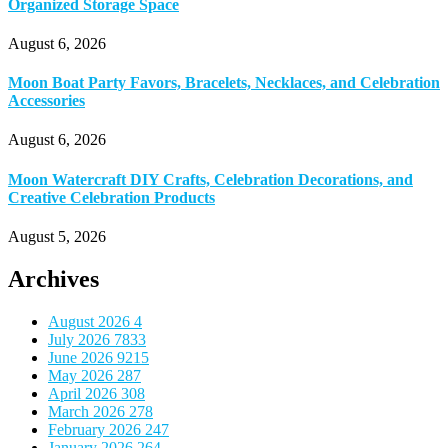
Organized Storage Space
August 6, 2026
Moon Boat Party Favors, Bracelets, Necklaces, and Celebration
Accessories
August 6, 2026
Moon Watercraft DIY Crafts, Celebration Decorations, and
Creative Celebration Products
August 5, 2026
Archives
August 2026
4
July 2026
7833
June 2026
9215
May 2026
287
April 2026
308
March 2026
278
February 2026
247
January 2026
264