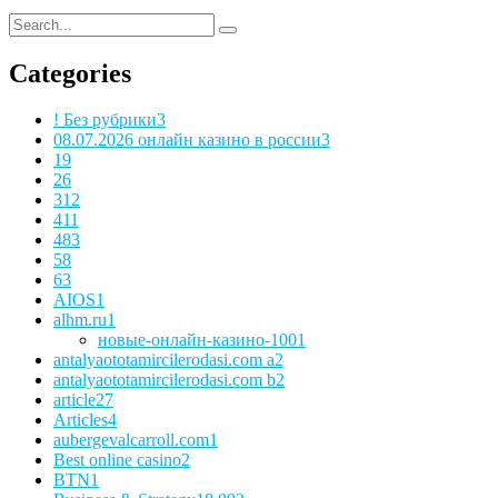
Categories
! Без рубрики
3
08.07.2026 онлайн казино в россии
3
1
9
2
6
3
12
4
11
48
3
5
8
6
3
AIOS
1
alhm.ru
1
новые-онлайн-казино-100
1
antalyaototamircilerodasi.com a
2
antalyaototamircilerodasi.com b
2
article
27
Articles
4
aubergevalcarroll.com
1
Best online casino
2
BTN
1