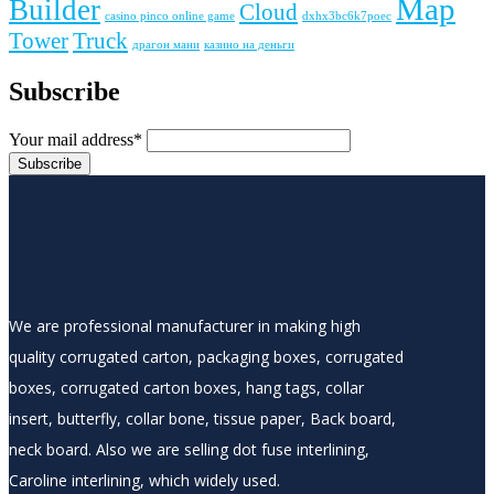
Map
Builder
Cloud
casino pinco online game
dxhx3bc6k7poec
Tower
Truck
драгон мани
казино на деньги
Subscribe
Your mail address*
We are professional manufacturer in making high
quality corrugated carton, packaging boxes, corrugated
boxes, corrugated carton boxes, hang tags, collar
insert, butterfly, collar bone, tissue paper, Back board,
neck board. Also we are selling dot fuse interlining,
Caroline interlining, which widely used.