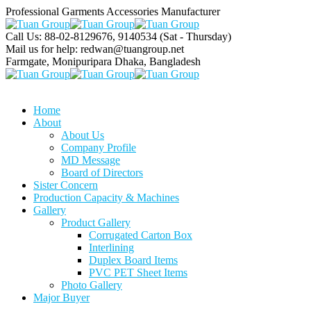
Professional Garments Accessories Manufacturer
Call Us: 88-02-8129676, 9140534
(Sat - Thursday)
Mail us for help:
redwan@tuangroup.net
Farmgate, Monipuripara
Dhaka, Bangladesh
Home
About
About Us
Company Profile
MD Message
Board of Directors
Sister Concern
Production Capacity & Machines
Gallery
Product Gallery
Corrugated Carton Box
Interlining
Duplex Board Items
PVC PET Sheet Items
Photo Gallery
Major Buyer