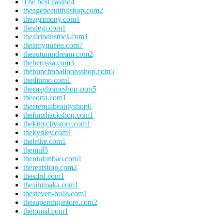
The best casino
4
theagebeautifulshop.com
2
theagrimony.com
1
thealegi.com
1
thealrindustries.com
1
theamyqueen.com
7
theautumndream.com
2
theberossa.com
3
thebunchoballoonsshop.com
5
thedinmo.com
1
theeasyhomeshop.com
5
theeorta.com
1
theeternalbeautyshop
6
thefunshackshop.com
1
thekittycitystore.com
1
thekynley.com
1
theleike.com
1
themul
3
theniulunbao.com
1
thereatshop.com
2
thesdrd.com
1
thesinimaka.com
1
thesteven-bulls.com
1
thesuperninjastore.com
2
thetonial.com
1