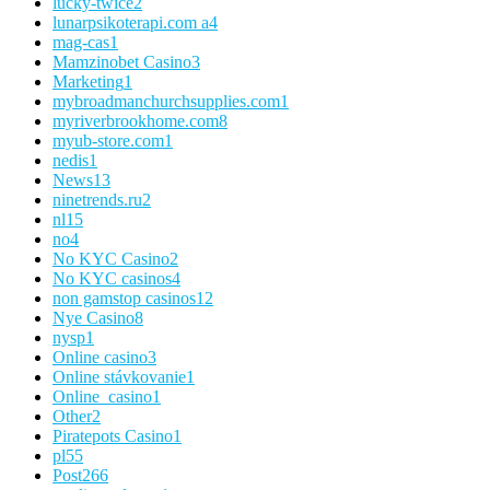
lucky-twice
2
lunarpsikoterapi.com a
4
mag-cas
1
Mamzinobet Casino
3
Marketing
1
mybroadmanchurchsupplies.com
1
myriverbrookhome.com
8
myub-store.com
1
nedis
1
News
13
ninetrends.ru
2
nl
15
no
4
No KYC Casino
2
No KYC casinos
4
non gamstop casinos
12
Nye Casino
8
nysp
1
Online casino
3
Online stávkovanie
1
Online_casino
1
Other
2
Piratepots Casino
1
pl
55
Post
266