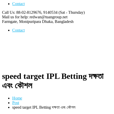
Contact
Call Us: 88-02-8129676, 9140534
(Sat - Thursday)
Mail us for help:
redwan@tuangroup.net
Farmgate, Monipuripara
Dhaka, Bangladesh
Contact
speed target IPL Betting দক্ষতা
এবং কৌশল
Home
Post
speed target IPL Betting দক্ষতা এবং কৌশল