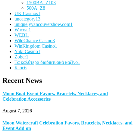
1500BA_Z
103
500A_Z
8
UK Casinos
1
uncategory
13
uniquelyvancouvershow.com
1
Wacoal
1
WEBI
1
WildChance Casino
3
WinKingdom Casino
1
Yuki Casino
1
Zober
1
Τα καλύτερα διαδικτυακά καζίνο
1
Блог
6
Recent News
Moon Boat Event Favors, Bracelets, Necklaces, and
Celebration Accessories
August 7, 2026
Moon Watercraft Celebration Favors, Bracelets, Necklaces, and
Event Add-on