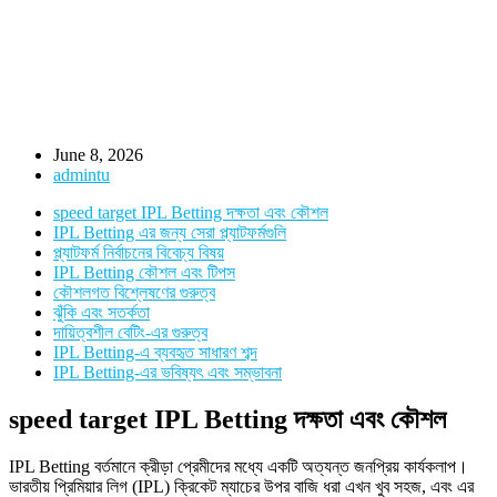
June 8, 2026
admintu
speed target IPL Betting দক্ষতা এবং কৌশল
IPL Betting এর জন্য সেরা প্ল্যাটফর্মগুলি
প্ল্যাটফর্ম নির্বাচনের বিবেচ্য বিষয়
IPL Betting কৌশল এবং টিপস
কৌশলগত বিশ্লেষণের গুরুত্ব
ঝুঁকি এবং সতর্কতা
দায়িত্বশীল বেটিং-এর গুরুত্ব
IPL Betting-এ ব্যবহৃত সাধারণ শব্দ
IPL Betting-এর ভবিষ্যৎ এবং সম্ভাবনা
speed target IPL Betting দক্ষতা এবং কৌশল
IPL Betting বর্তমানে ক্রীড়া প্রেমীদের মধ্যে একটি অত্যন্ত জনপ্রিয় কার্যকলাপ।
ভারতীয় প্রিমিয়ার লিগ (IPL) ক্রিকেট ম্যাচের উপর বাজি ধরা এখন খুব সহজ, এবং এর