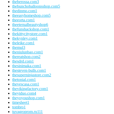
theberossa.com
3
thebunchoballoonsshop.com
5
thedinmo.com
1
theeasyhomeshop.com
5
theeorta.com
1
theeternalbeautyshop
6
thefunshackshop.com
1
thekittycitystore.com
1
thekynley.com
1
theleike.com
1
themul
3
theniulunbao.com
1
thereatshop.com
2
thesdrd.com
1
thesinimaka.com
1
thesteven-bulls.com
1
thesuperninjastore.com
2
thetonial.com
1
thevescasa.com
1
thevikingfactory.com
1
theyiduo.com
4
theyoyoushop.com
1
timesheet
1
tombro
1
tuvagroprom.ru
111